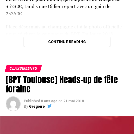
35230€, tandis que Didier repart avec un gain de
23350€.
Place désormais au champagne et à la photo officielle
pour célébrer le vainqueur du BPT Toulouse 2018.
CONTINUE READING
Assis devant une tonne, Sofian remporte le trophée du BPT Toulouse
2018, en costaud !
CLASSEMENTS
[BPT Toulouse] Heads-up de fête
foraine
Published
8 ans ago
on
21 mai 2018
By
Gregoire