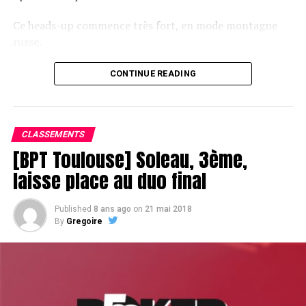
Ce heads-up commence très fort, en mode montagne
russe.
CONTINUE READING
Le champagne va réchauffer si les deux finalistes ne se décident pas !
CLASSEMENTS
[BPT Toulouse] Soleau, 3ème,
laisse place au duo final
Published
8 ans ago
on
21 mai 2018
By
Gregoire