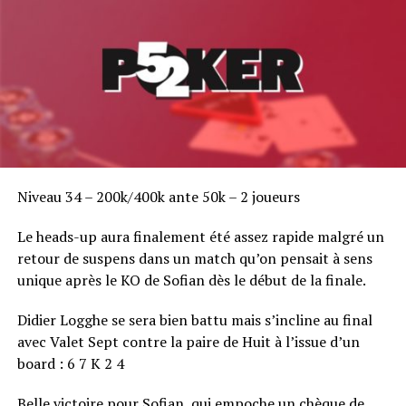
RELATED TOPICS:
UP NEXT
Victoire chinoise au tournoi à 250 000$ re-buy de
Macao
DON'T MISS
Partouche Poker Tour Saison V : C'est la rentrée sur la
Croisette
Niveau 34 – 200k/400k ante 50k – 2 joueurs
Le heads-up aura finalement été assez rapide malgré un
retour de suspens dans un match qu’on pensait à sens
unique après le KO de Sofian dès le début de la finale.
Didier Logghe se sera bien battu mais s’incline au final
avec Valet Sept contre la paire de Huit à l’issue d’un
board : 6 7 K 2 4
Belle victoire pour Sofian, qui empoche un chèque de