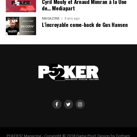
Cyril Mouly et Arnaud Mimran à la Une
de… Mediapart
MAGAZINE
3 ans ago
L’incroyable come-back de Gus Hansen
POKER52 Magazine - Copyright © 2018 Game Prod. Design by Gotham