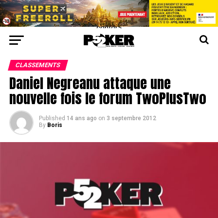
center>
CLASSEMENTS
Daniel Negreanu attaque une
nouvelle fois le forum TwoPlusTwo
Published
14 ans ago
on
3 septembre 2012
By
Boris