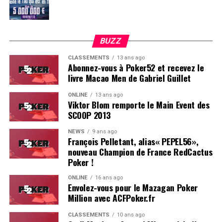
BUZZ
CLASSEMENTS
13 ans ago
Abonnez-vous à Poker52 et recevez le
livre Macao Men de Gabriel Guillet
ONLINE
13 ans ago
Viktor Blom remporte le Main Event des
SCOOP 2013
Soleau à gauche, sorti par Logghe au centre
NEWS
9 ans ago
François Pelletant, alias« PEPEL56»,
nouveau Champion de France RedCactus
Poker !
ONLINE
16 ans ago
Envolez-vous pour le Mazagan Poker
Million avec ACFPoker.fr
CLASSEMENTS
10 ans ago