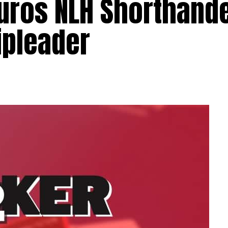
uros NLH Shorthande
ipleader