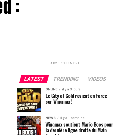
d :
ADVERTISEMENT
LATEST
TRENDING
VIDEOS
ONLINE
il y a 3 jours
Le City of Gold revient en force
sur Winamax !
NEWS
il y a 1 semaine
Winamax soutient Mario Boos pour
la dernière ligne droite du Main