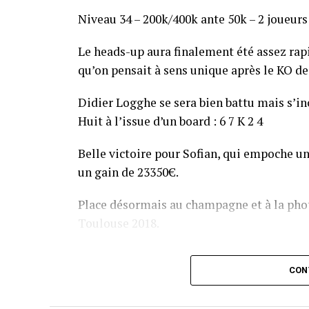
Niveau 34 – 200k/400k ante 50k – 2 joueurs
Le heads-up aura finalement été assez ra
qu’on pensait à sens unique après le KO de 
Didier Logghe se sera bien battu mais s’inc
Huit à l’issue d’un board : 6 7 K 2 4
Belle victoire pour Sofian, qui empoche un
un gain de 23350€.
Place désormais au champagne et à la phot
Toulouse 2018.
Assis devant une tonne, Sofian remporte le trophée du BP
CON