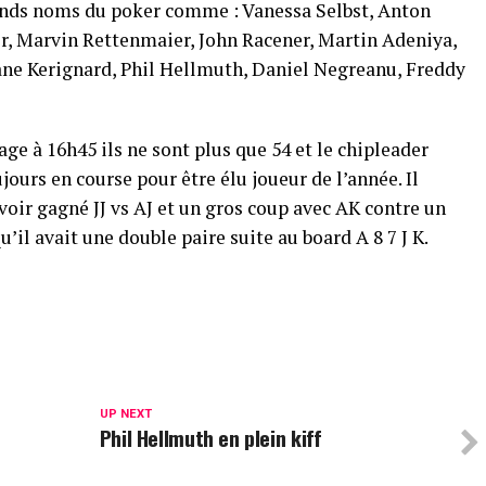
rands noms du poker comme : Vanessa Selbst, Anton
r, Marvin Rettenmaier, John Racener, Martin Adeniya,
ane Kerignard, Phil Hellmuth, Daniel Negreanu, Freddy
 à 16h45 ils ne sont plus que 54 et le chipleader
ours en course pour être élu joueur de l’année. Il
voir gagné JJ vs AJ et un gros coup avec AK contre un
qu’il avait une double paire suite au board A 8 7 J K.
UP NEXT
Phil Hellmuth en plein kiff