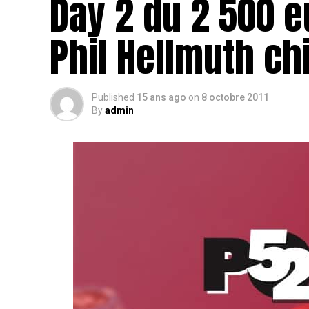
Day 2 du 2 500 e
Phil Hellmuth ch
Published
15 ans ago
on
8 octobre 2011
By
admin