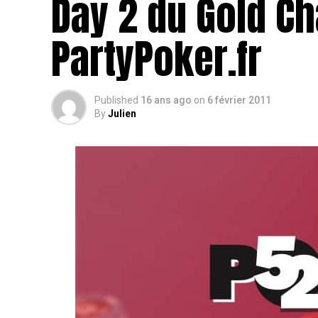
Day 2 du Gold C
PartyPoker.fr
Published
16 ans ago
on
6 février 2011
By
Julien