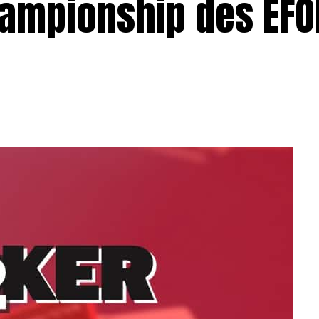
hampionship des EFO