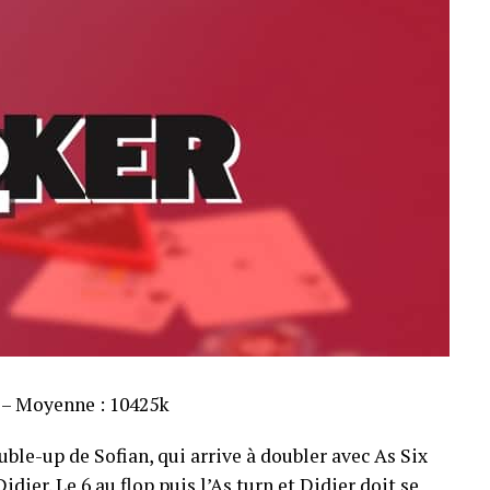
s – Moyenne : 10425k
ble-up de Sofian, qui arrive à doubler avec As Six
dier. Le 6 au flop puis l’As turn et Didier doit se