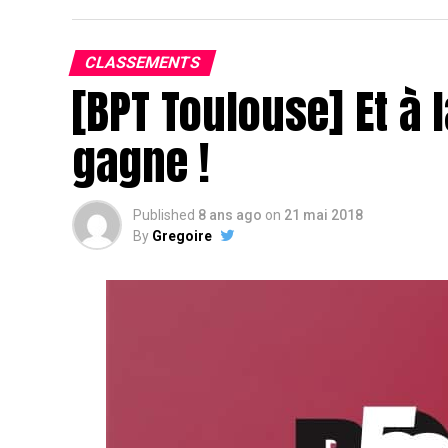
CLASSEMENTS
[BPT Toulouse] Et à l
gagne !
Published
8 ans ago
on
21 mai 2018
By
Gregoire