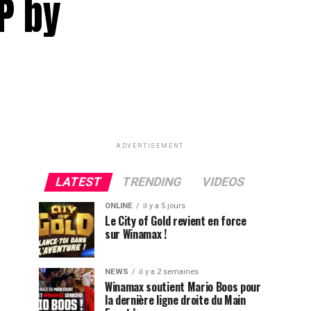
P by
ADVERTISEMENT
LATEST
TRENDING
VIDEOS
ONLINE
il y a 5 jours
Le City of Gold revient en force
sur Winamax !
NEWS
il y a 2 semaines
Winamax soutient Mario Boos pour
la dernière ligne droite du Main