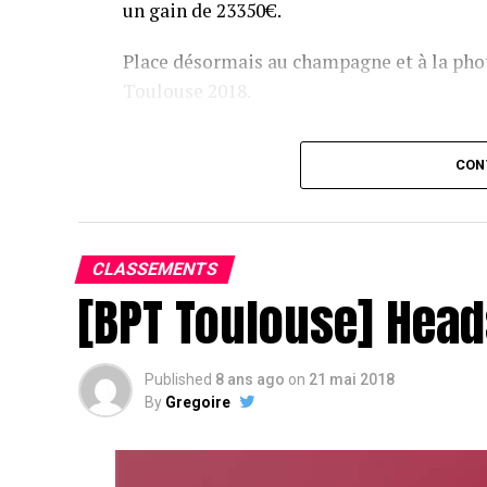
un gain de 23350€.
Place désormais au champagne et à la phot
Toulouse 2018.
Assis devant une tonne, Sofian remporte le trophée du BP
CON
CLASSEMENTS
[BPT Toulouse] Head
Published
8 ans ago
on
21 mai 2018
By
Gregoire