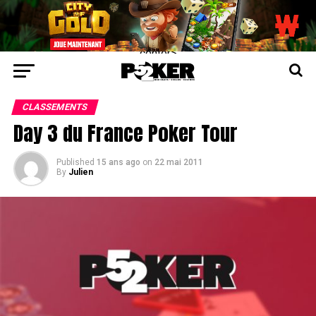
center>
CLASSEMENTS
Day 3 du France Poker Tour
Published
15 ans ago
on
22 mai 2011
By
Julien