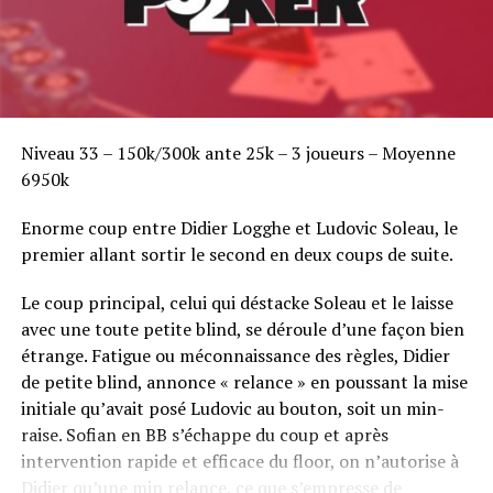
LELLOUCHE ANTONY 206 500
LE MARCHAND STEPHANE 203 500
DE BUEGER BENOIT 202 500
SEBBAN MICHAEL 199 000
Niveau 33 – 150k/300k ante 25k – 3 joueurs – Moyenne
6950k
CHAPPUIS NICOLAS 195 000
Enorme coup entre Didier Logghe et Ludovic Soleau, le
MARCHAL BERTRAND 191 000
premier allant sortir le second en deux coups de suite.
AZZOUZ MATHIEU 190 000
Le coup principal, celui qui déstacke Soleau et le laisse
avec une toute petite blind, se déroule d’une façon bien
METRAS ANDRE 185 500
étrange. Fatigue ou méconnaissance des règles, Didier
de petite blind, annonce « relance » en poussant la mise
AHRAS KARIM 178 500
initiale qu’avait posé Ludovic au bouton, soit un min-
raise. Sofian en BB s’échappe du coup et après
LEQUEUX YANN 178 500
intervention rapide et efficace du floor, on n’autorise à
Didier qu’une min relance, ce que s’empresse de
BATARD DANIELE 176 500