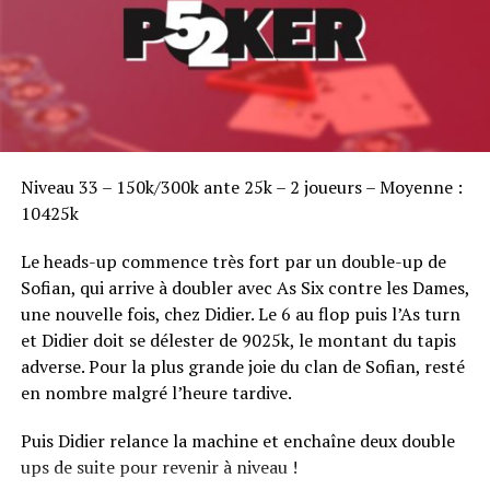
SELLEM WILLIAM 269 000
SELLEM HUGO 261 000
PIERREL FABRICE 256 500
Sofian Benaissa, vainqueur bien entouré !
SCIARE JULES 249 500
Niveau 33 – 150k/300k ante 25k – 2 joueurs – Moyenne :
10425k
LAIDOUNI HAKIM 248 000
Le heads-up commence très fort par un double-up de
BOLNICK JOSEPH 246 000
Sofian, qui arrive à doubler avec As Six contre les Dames,
PAULOBY ALEXANDRE 240 500
une nouvelle fois, chez Didier. Le 6 au flop puis l’As turn
et Didier doit se délester de 9025k, le montant du tapis
DYZMA STEPHANE 239 000
adverse. Pour la plus grande joie du clan de Sofian, resté
en nombre malgré l’heure tardive.
MOLON WILLIAM 231 500
Puis Didier relance la machine et enchaîne deux double
ROUSSELET CHRISTOPHE 226 000
ups de suite pour revenir à niveau !