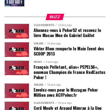
STAROSTIN IVAN 151 500
BUZZ
BRUN GABRIELLE 151 000
CLASSEMENTS
13 ans ago
Abonnez-vous à Poker52 et recevez le
BENHAMOU BRIAN 150 500
livre Macao Men de Gabriel Guillet
HABER ERIC 149 000
ONLINE
13 ans ago
Viktor Blom remporte le Main Event des
BASTIAN CELINE 149 000
SCOOP 2013
DAMRET JEREMIE 148 000
Soleau à gauche, sorti par Logghe au centre
NEWS
9 ans ago
François Pelletant, alias« PEPEL56»,
nouveau Champion de France RedCactus
GUERFI MESBAH 147 000
Poker !
CHALABI MOHAMED 143 000
ONLINE
16 ans ago
Envolez-vous pour le Mazagan Poker
Million avec ACFPoker.fr
DURANCOIS JOEL 141 500
CLASSEMENTS
10 ans ago
LEON PASCAL 141 000
Cyril Mouly et Arnaud Mimran à la Une