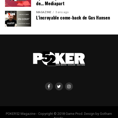
de… Mediapart
AZOULAY YOANN 137 500
MAGAZINE
3 ans ago
L’incroyable come-back de Gus Hansen
MIARA DAVID 135 000
LACORNE NICOLAS 133 500
MILAN PIERRE 133 000
DALUZ JOSE 132 300
CHANAS JULIEN 131 000
PIALAT MAXIME 130 000
LAMBEGE SEBASTIEN 126 000
TISSIER STEPHANE 122 500
REY JULIEN 119 500
POKER52 Magazine - Copyright © 2018 Game Prod. Design by Gotham