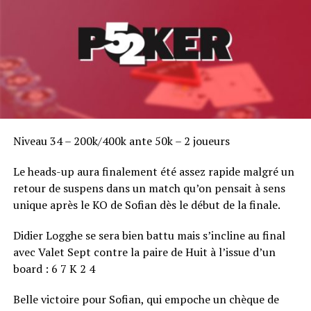
LEMAIRE HUGO 411 000
DEVAUCHELLE VINCENT 408 000
LAZRAQ OMAR 395 000
GANOT LAURENT 371 500
Niveau 34 – 200k/400k ante 50k – 2 joueurs
CHIRON GUILLAUME 368 500
Le heads-up aura finalement été assez rapide malgré un
LESAGE CHRISTOPHE 353 500
retour de suspens dans un match qu’on pensait à sens
unique après le KO de Sofian dès le début de la finale.
BOUROUBA AKIL 343 000
Didier Logghe se sera bien battu mais s’incline au final
MELLAH KAMEL 339 500
avec Valet Sept contre la paire de Huit à l’issue d’un
board : 6 7 K 2 4
IFERGAN YOSSI 339 500
Belle victoire pour Sofian, qui empoche un chèque de
GAZENGEL LAURENT 332 500