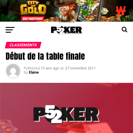
center>
CLASSEMENTS
Début de la table finale
Published
15 ans ago
on
27 novembre 2011
By
Elaine