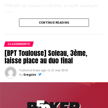
Ce heads-up commence très fort, en mode montagne
russe.
CONTINUE READING
Le champagne va réchauffer si les deux finalistes ne se décident pas !
CLASSEMENTS
[BPT Toulouse] Soleau, 3ème,
laisse place au duo final
Published
8 ans ago
on
21 mai 2018
By
Gregoire