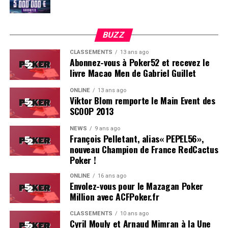
BUZZ
CLASSEMENTS
13 ans ago
Abonnez-vous à Poker52 et recevez le
livre Macao Men de Gabriel Guillet
ONLINE
13 ans ago
Viktor Blom remporte le Main Event des
SCOOP 2013
Soleau à gauche, sorti par Logghe au centre
NEWS
9 ans ago
François Pelletant, alias« PEPEL56»,
nouveau Champion de France RedCactus
Poker !
ONLINE
16 ans ago
Envolez-vous pour le Mazagan Poker
Million avec ACFPoker.fr
CLASSEMENTS
10 ans ago
Cyril Mouly et Arnaud Mimran à la Une