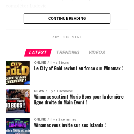
compléter Ludovic.
Flop QJ4. All-in de Ludovic et insta call de Logghe, avec
CONTINUE READING
QQ pour brelan max floppé. Ludovic retourne les As,
meurtris, et rien ne vient l’aider. Après avoir payé les
ADVERTISEMENT
4420k du tapis adverse, il ne lui reste que 450k, soit à
peine une BB, qu’il perdra le coup suivant contre le
LATEST
TRENDING
VIDEOS
même adversaire.
ONLINE
il y a 3 jours
Ludovic Soleau sort donc à la troisième place, pour un
Le City of Gold revient en force sur Winamax !
joli gain de 15720€ !
Place au heads-up final.
NEWS
il y a 1 semaine
Winamax soutient Mario Boos pour la dernière
ligne droite du Main Event !
ONLINE
il y a 2 semaines
Winamax vous invite sur ses Islands !