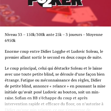
Niveau 33 – 150k/300k ante 25k – 3 joueurs – Moyenne
6950k
Enorme coup entre Didier Logghe et Ludovic Soleau, le
premier allant sortir le second en deux coups de suite.
Le coup principal, celui qui déstacke Soleau et le laisse
avec une toute petite blind, se déroule d’une façon bien
étrange. Fatigue ou méconnaissance des règles, Didier
de petite blind, annonce « relance » en poussant la mise
initiale qu’avait posé Ludovic au bouton, soit un min-
raise. Sofian en BB s’échappe du coup et après
intervention rapide et efficace du floor, on n’autorise à
Didier qu’une min relance, ce que s’empresse de