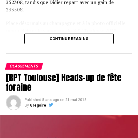
35230€, tandis que Didier repart avec un gain de
23350€.
Place désormais au champagne et à la photo officielle
pour célébrer le vainqueur du BPT Toulouse 2018.
CONTINUE READING
Assis devant une tonne, Sofian remporte le trophée du BPT Toulouse
2018, en costaud !
CLASSEMENTS
[BPT Toulouse] Heads-up de fête
foraine
Published
8 ans ago
on
21 mai 2018
By
Gregoire