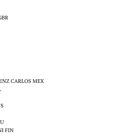
GBR
AENZ CARLOS MEX
A
US
TU
NI FIN