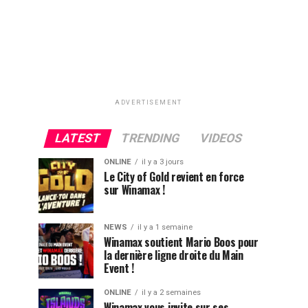
ADVERTISEMENT
LATEST
TRENDING
VIDEOS
ONLINE
il y a 3 jours
Le City of Gold revient en force
sur Winamax !
NEWS
il y a 1 semaine
Winamax soutient Mario Boos pour
la dernière ligne droite du Main
Event !
ONLINE
il y a 2 semaines
Winamax vous invite sur ses