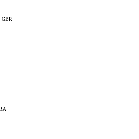
D GBR
FRA
A