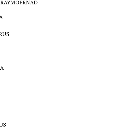
EN RAYMOFRNAD
RA
 RUS
TA
RUS