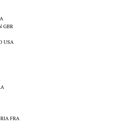
SA
IN GBR
D USA
A
RA
ERIA FRA