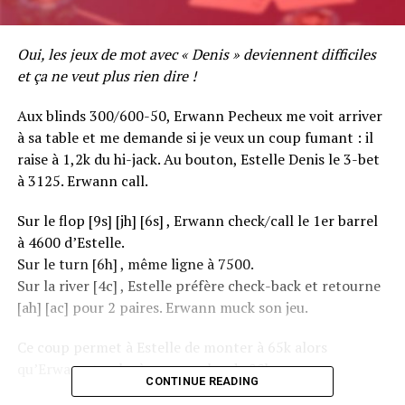
Oui, les jeux de mot avec « Denis » deviennent difficiles
et ça ne veut plus rien dire !
Aux blinds 300/600-50, Erwann Pecheux me voit arriver
à sa table et me demande si je veux un coup fumant : il
raise à 1,2k du hi-jack. Au bouton, Estelle Denis le 3-bet
à 3125. Erwann call.
Sur le flop [9s] [jh] [6s] , Erwann check/call le 1er barrel
à 4600 d’Estelle.
Sur le turn [6h] , même ligne à 7500.
Sur la river [4c] , Estelle préfère check-back et retourne
[ah] [ac] pour 2 paires. Erwann muck son jeu.
Ce coup permet à Estelle de monter à 65k alors
qu’Erwann tombe à un peu plus de 20k.
CONTINUE READING