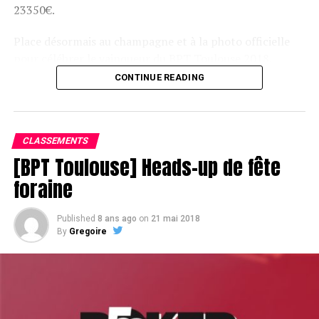
23350€.
Place désormais au champagne et à la photo officielle
pour célébrer le vainqueur du BPT Toulouse 2018.
CONTINUE READING
Assis devant une tonne, Sofian remporte le trophée du BPT Toulouse
2018, en costaud !
CLASSEMENTS
[BPT Toulouse] Heads-up de fête
foraine
Published
8 ans ago
on
21 mai 2018
By
Gregoire