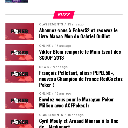
BUZZ
CLASSEMENTS
13 ans ago
Abonnez-vous à Poker52 et recevez le
livre Macao Men de Gabriel Guillet
ONLINE
13 ans ago
Viktor Blom remporte le Main Event des
SCOOP 2013
Soleau à gauche, sorti par Logghe au centre
NEWS
9 ans ago
François Pelletant, alias« PEPEL56»,
nouveau Champion de France RedCactus
Poker !
ONLINE
16 ans ago
Envolez-vous pour le Mazagan Poker
Million avec ACFPoker.fr
CLASSEMENTS
10 ans ago
Cyril Mouly et Arnaud Mimran à la Une
de… Mediapart