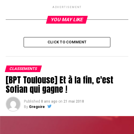
ADVERTISEMENT
RELATED TOPICS:
YOU MAY LIKE
UP NEXT
Polito mi corazon
DON'T MISS
Gloups !
CLICK TO COMMENT
CLASSEMENTS
[BPT Toulouse] Et à la fin, c'est
Sofian qui gagne !
Published
8 ans ago
on
21 mai 2018
By
Gregoire