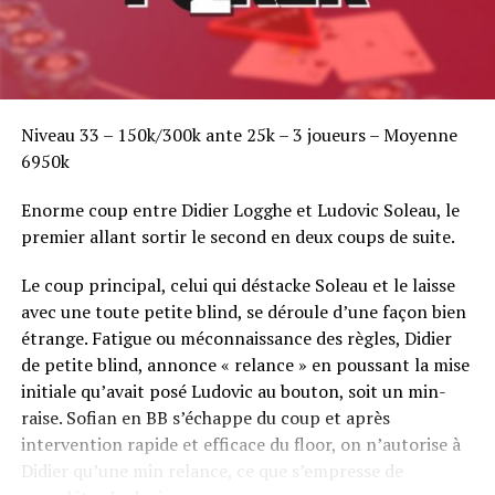
Niveau 33 – 150k/300k ante 25k – 3 joueurs – Moyenne
6950k
Enorme coup entre Didier Logghe et Ludovic Soleau, le
premier allant sortir le second en deux coups de suite.
Le coup principal, celui qui déstacke Soleau et le laisse
avec une toute petite blind, se déroule d’une façon bien
étrange. Fatigue ou méconnaissance des règles, Didier
de petite blind, annonce « relance » en poussant la mise
initiale qu’avait posé Ludovic au bouton, soit un min-
raise. Sofian en BB s’échappe du coup et après
intervention rapide et efficace du floor, on n’autorise à
Didier qu’une min relance, ce que s’empresse de