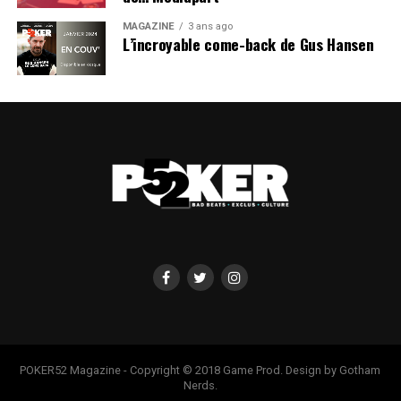
MAGAZINE
3 ans ago
L’incroyable come-back de Gus Hansen
POKER52 Magazine - Copyright © 2018 Game Prod. Design by Gotham
Nerds.