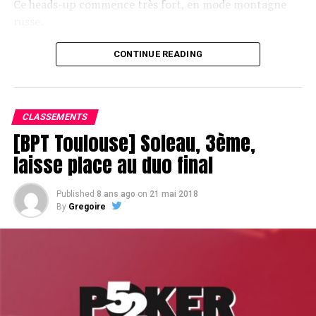
Ce heads-up commence très fort, en mode montagne
russe.
CONTINUE READING
Le champagne va réchauffer si les deux finalistes ne se décident pas !
CLASSEMENTS
[BPT Toulouse] Soleau, 3ème,
laisse place au duo final
Published
8 ans ago
on
21 mai 2018
By
Gregoire