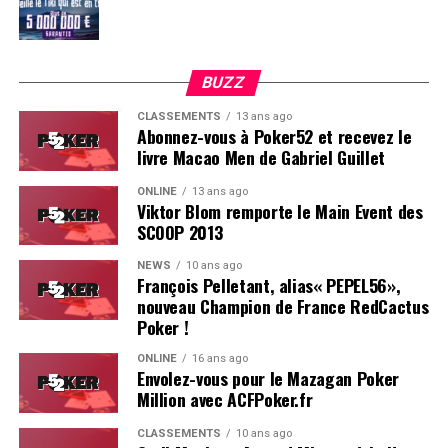
BUZZ
CLASSEMENTS
13 ans ago
Abonnez-vous à Poker52 et recevez le
livre Macao Men de Gabriel Guillet
ONLINE
13 ans ago
Viktor Blom remporte le Main Event des
SCOOP 2013
Soleau à gauche, sorti par Logghe au centre
NEWS
10 ans ago
François Pelletant, alias« PEPEL56»,
nouveau Champion de France RedCactus
Poker !
ONLINE
16 ans ago
Envolez-vous pour le Mazagan Poker
Million avec ACFPoker.fr
CLASSEMENTS
10 ans ago