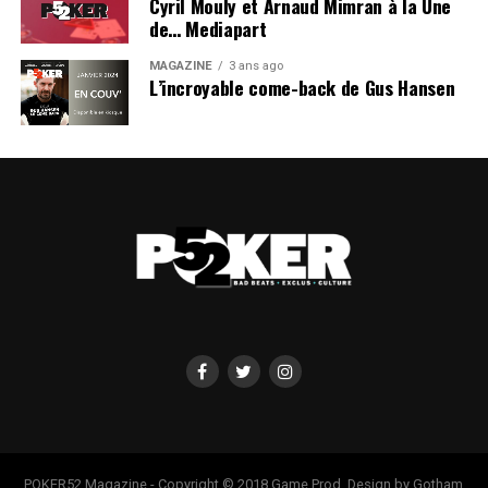
Cyril Mouly et Arnaud Mimran à la Une
de… Mediapart
MAGAZINE
3 ans ago
L’incroyable come-back de Gus Hansen
POKER52 Magazine - Copyright © 2018 Game Prod. Design by Gotham