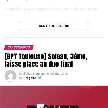
Ce heads-up commence très fort, en mode montagne
russe.
CONTINUE READING
Le champagne va réchauffer si les deux finalistes ne se décident pas !
CLASSEMENTS
[BPT Toulouse] Soleau, 3ème,
laisse place au duo final
Published
8 ans ago
on
21 mai 2018
By
Gregoire