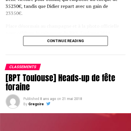
35230€, tandis que Didier repart avec un gain de
23350€.
Place désormais au champagne et à la photo officielle
pour célébrer le vainqueur du BPT Toulouse 2018.
CONTINUE READING
Assis devant une tonne, Sofian remporte le trophée du BPT Toulouse
2018, en costaud !
CLASSEMENTS
[BPT Toulouse] Heads-up de fête
foraine
Published
8 ans ago
on
21 mai 2018
By
Gregoire