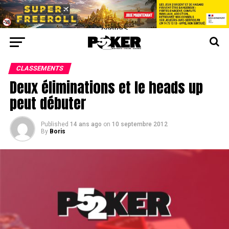
center>
CLASSEMENTS
Deux éliminations et le heads up
peut débuter
Published
14 ans ago
on
10 septembre 2012
By
Boris