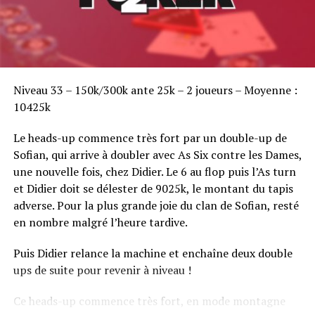
Sofian Benaissa, vainqueur bien entouré !
Niveau 33 – 150k/300k ante 25k – 2 joueurs – Moyenne :
10425k
Le heads-up commence très fort par un double-up de
Sofian, qui arrive à doubler avec As Six contre les Dames,
une nouvelle fois, chez Didier. Le 6 au flop puis l’As turn
et Didier doit se délester de 9025k, le montant du tapis
adverse. Pour la plus grande joie du clan de Sofian, resté
en nombre malgré l’heure tardive.
Puis Didier relance la machine et enchaîne deux double
ups de suite pour revenir à niveau !
Ce heads-up commence très fort, en mode montagne