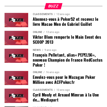
BUZZ
CLASSEMENTS
13 ans ago
Abonnez-vous à Poker52 et recevez le
livre Macao Men de Gabriel Guillet
ONLINE
13 ans ago
Viktor Blom remporte le Main Event des
SCOOP 2013
Soleau à gauche, sorti par Logghe au centre
NEWS
9 ans ago
François Pelletant, alias« PEPEL56»,
nouveau Champion de France RedCactus
Poker !
ONLINE
16 ans ago
Envolez-vous pour le Mazagan Poker
Million avec ACFPoker.fr
CLASSEMENTS
10 ans ago
Cyril Mouly et Arnaud Mimran à la Une
de… Mediapart