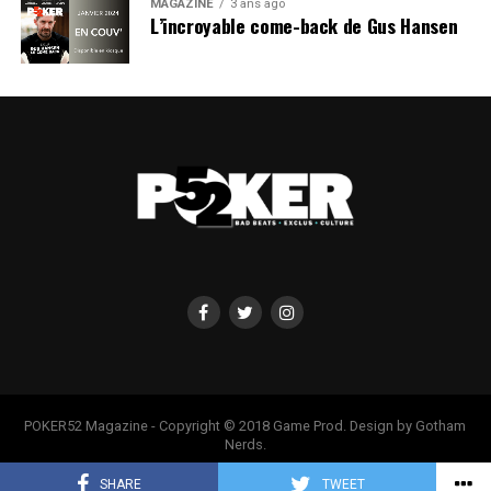
MAGAZINE
3 ans ago
L’incroyable come-back de Gus Hansen
POKER52 Magazine - Copyright © 2018 Game Prod. Design by Gotham
Nerds.
SHARE
TWEET