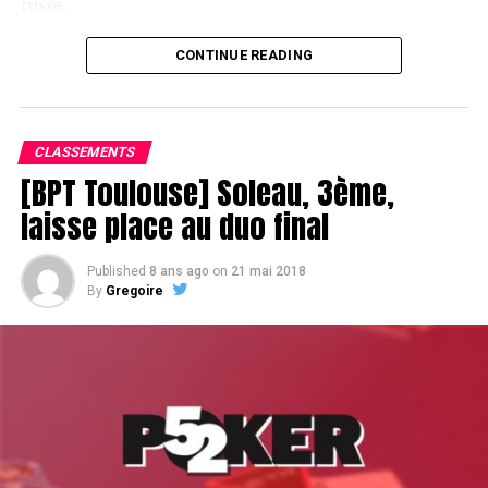
russe.
CONTINUE READING
Le champagne va réchauffer si les deux finalistes ne se décident pas !
CLASSEMENTS
[BPT Toulouse] Soleau, 3ème,
laisse place au duo final
Published
8 ans ago
on
21 mai 2018
By
Gregoire