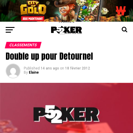
center>
CLASSEMENTS
Double up pour Detournel
Published
14 ans ago
on
18 février 2012
By
Elaine