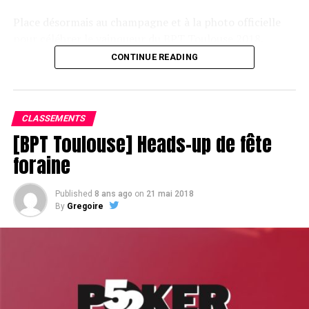
Place désormais au champagne et à la photo officielle
pour célébrer le vainqueur du BPT Toulouse 2018.
CONTINUE READING
Assis devant une tonne, Sofian remporte le trophée du BPT Toulouse
2018, en costaud !
CLASSEMENTS
[BPT Toulouse] Heads-up de fête
foraine
Published
8 ans ago
on
21 mai 2018
By
Gregoire