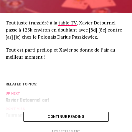
Tout juste transféré à la
table TV
, Xavier Detournel
passe à 125k environ en doublant avec [8d] [8c] contre
[as] [jc] chez le Polonais Darius Paszkiewicz.
Tout est parti préflop et Xavier se donne de l’air au
meilleur moment !
RELATED TOPICS:
UP NEXT
Xavier Detournel out
DON'T MISS
Tournament break
CONTINUE READING
ADVERTISEMENT