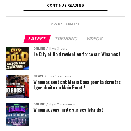
Flop QJ4. All-in de Ludovic et insta call de Logghe, avec
CONTINUE READING
QQ pour brelan max floppé. Ludovic retourne les As,
meurtris, et rien ne vient l’aider. Après avoir payé les
ADVERTISEMENT
4420k du tapis adverse, il ne lui reste que 450k, soit à
peine une BB, qu’il perdra le coup suivant contre le
LATEST
TRENDING
VIDEOS
même adversaire.
ONLINE
il y a 3 jours
Ludovic Soleau sort donc à la troisième place, pour un
Le City of Gold revient en force sur Winamax !
joli gain de 15720€ !
Place au heads-up final.
NEWS
il y a 1 semaine
Winamax soutient Mario Boos pour la dernière
ligne droite du Main Event !
ONLINE
il y a 2 semaines
Winamax vous invite sur ses Islands !