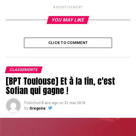
DON'T MISS
Plus que 4 tables à Deauville
ADVERTISEMENT
YOU MAY LIKE
CLICK TO COMMENT
CLASSEMENTS
[BPT Toulouse] Et à la fin, c'est
Sofian qui gagne !
Published
8 ans ago
on
21 mai 2018
By
Gregoire