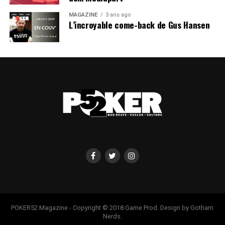
MAGAZINE
3 ans ago
L’incroyable come-back de Gus Hansen
POKER52 Magazine - Copyright © 2018 Game Prod. Design by Gotham
Nerds.