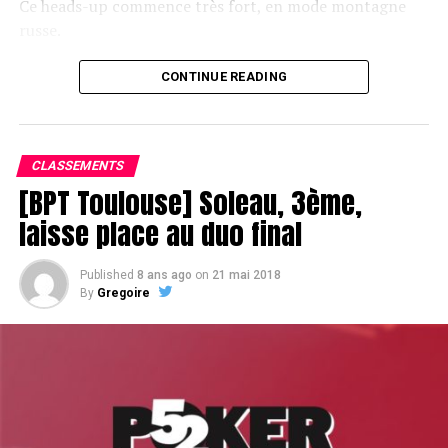
Ce heads-up commence très fort, en mode montagne
russe.
CONTINUE READING
Le champagne va réchauffer si les deux finalistes ne se décident pas !
CLASSEMENTS
[BPT Toulouse] Soleau, 3ème,
laisse place au duo final
Published
8 ans ago
on
21 mai 2018
By
Gregoire