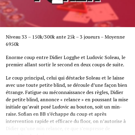
Niveau 33 – 150k/300k ante 25k – 3 joueurs – Moyenne
6950k
Enorme coup entre Didier Logghe et Ludovic Soleau, le
premier allant sortir le second en deux coups de suite.
Le coup principal, celui qui déstacke Soleau et le laisse
avec une toute petite blind, se déroule d’une façon bien
étrange. Fatigue ou méconnaissance des règles, Didier
de petite blind, annonce « relance » en poussant la mise
initiale qu’avait posé Ludovic au bouton, soit un min-
raise. Sofian en BB s’échappe du coup et après
intervention rapide et efficace du floor, on n’autorise à
Didier qu’une min relance, ce que s’empresse de