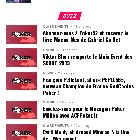
BUZZ
CLASSEMENTS
13 ans ago
Abonnez-vous à Poker52 et recevez le
livre Macao Men de Gabriel Guillet
ONLINE
13 ans ago
Viktor Blom remporte le Main Event des
SCOOP 2013
Soleau à gauche, sorti par Logghe au centre
NEWS
9 ans ago
François Pelletant, alias« PEPEL56»,
nouveau Champion de France RedCactus
Poker !
ONLINE
16 ans ago
Envolez-vous pour le Mazagan Poker
Million avec ACFPoker.fr
CLASSEMENTS
10 ans ago
Cyril Mouly et Arnaud Mimran à la Une
de… Mediapart