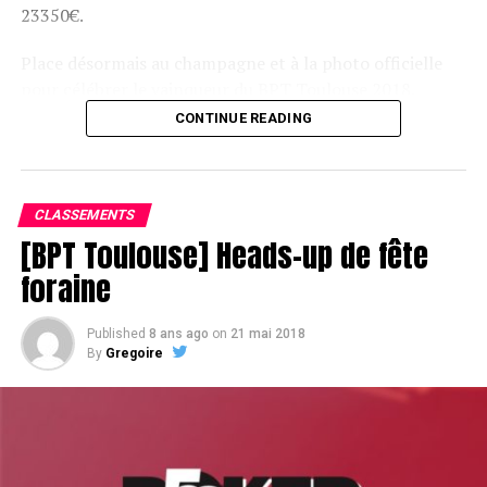
23350€.
Place désormais au champagne et à la photo officielle
pour célébrer le vainqueur du BPT Toulouse 2018.
CONTINUE READING
Assis devant une tonne, Sofian remporte le trophée du BPT Toulouse
2018, en costaud !
CLASSEMENTS
[BPT Toulouse] Heads-up de fête
foraine
Published
8 ans ago
on
21 mai 2018
By
Gregoire