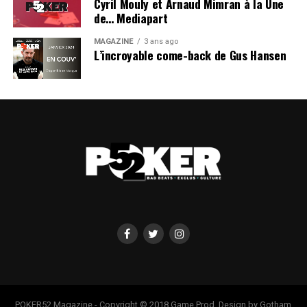
Cyril Mouly et Arnaud Mimran à la Une
de… Mediapart
MAGAZINE
3 ans ago
L’incroyable come-back de Gus Hansen
POKER52 Magazine - Copyright © 2018 Game Prod. Design by Gotham