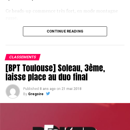
Ce heads-up commence très fort, en mode montagne
russe.
CONTINUE READING
Le champagne va réchauffer si les deux finalistes ne se décident pas !
CLASSEMENTS
[BPT Toulouse] Soleau, 3ème,
laisse place au duo final
Published
8 ans ago
on
21 mai 2018
By
Gregoire