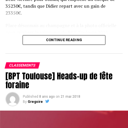
35230€, tandis que Didier repart avec un gain de
23350€.
RELATED TOPICS:
Place désormais au champagne et à la photo officielle
UP NEXT
pour célébrer le vainqueur du BPT Toulouse 2018.
Daniel Negreanu est arrivé !
CONTINUE READING
DON'T MISS
L'élève a bien écouté le maître
Assis devant une tonne, Sofian remporte le trophée du BPT Toulouse
2018, en costaud !
CLASSEMENTS
[BPT Toulouse] Heads-up de fête
foraine
Published
8 ans ago
on
21 mai 2018
By
Gregoire