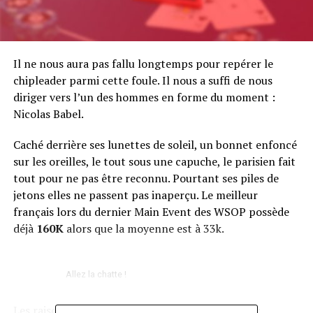
Il ne nous aura pas fallu longtemps pour repérer le
chipleader parmi cette foule. Il nous a suffi de nous
diriger vers l’un des hommes en forme du moment :
Nicolas Babel.
Caché derrière ses lunettes de soleil, un bonnet enfoncé
sur les oreilles, le tout sous une capuche, le parisien fait
tout pour ne pas être reconnu. Pourtant ses piles de
jetons elles ne passent pas inaperçu. Le meilleur
français lors du dernier Main Event des WSOP possède
déjà
160K
alors que la moyenne est à 33k.
Allez la chatte !
Les raisons a une telle domination sont doubles :