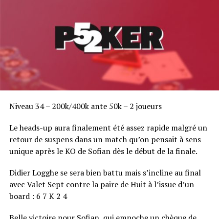
Au turn sur le [6c] Nicolas check-call les 10 500 de
son opposant. Il renouvelle l’opération sur le [3h]
river mais pour 20 500 ce coup-ci. Son adversaire
muck immédiatement et Babel remporte le coup
sans avoir à montrer sa main.
Niveau 34 – 200k/400k ante 50k – 2 joueurs
Le heads-up aura finalement été assez rapide malgré un
retour de suspens dans un match qu’on pensait à sens
unique après le KO de Sofian dès le début de la finale.
Didier Logghe se sera bien battu mais s’incline au final
avec Valet Sept contre la paire de Huit à l’issue d’un
board : 6 7 K 2 4
Quelques coups de grind plus tard Nicolas Babel est
installé confortablement devant un stack de 160k.
Belle victoire pour Sofian, qui empoche un chèque de