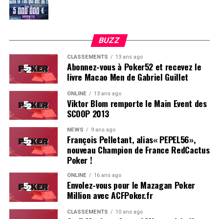
BUZZ
CLASSEMENTS
13 ans ago
Abonnez-vous à Poker52 et recevez le
livre Macao Men de Gabriel Guillet
ONLINE
13 ans ago
Viktor Blom remporte le Main Event des
SCOOP 2013
Soleau à gauche, sorti par Logghe au centre
NEWS
9 ans ago
François Pelletant, alias« PEPEL56»,
nouveau Champion de France RedCactus
Poker !
ONLINE
16 ans ago
Envolez-vous pour le Mazagan Poker
Million avec ACFPoker.fr
CLASSEMENTS
10 ans ago