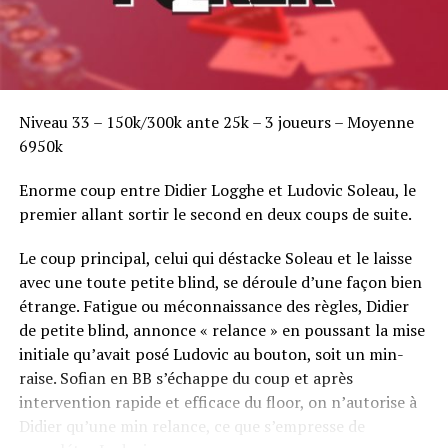
Niveau 33 – 150k/300k ante 25k – 3 joueurs – Moyenne
6950k
Enorme coup entre Didier Logghe et Ludovic Soleau, le
premier allant sortir le second en deux coups de suite.
Le coup principal, celui qui déstacke Soleau et le laisse
avec une toute petite blind, se déroule d’une façon bien
étrange. Fatigue ou méconnaissance des règles, Didier
de petite blind, annonce « relance » en poussant la mise
initiale qu’avait posé Ludovic au bouton, soit un min-
raise. Sofian en BB s’échappe du coup et après
intervention rapide et efficace du floor, on n’autorise à
Didier qu’une min relance, ce que s’empresse de