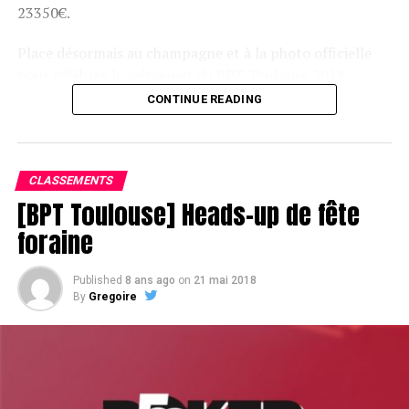
23350€.
Place désormais au champagne et à la photo officielle
pour célébrer le vainqueur du BPT Toulouse 2018.
CONTINUE READING
Assis devant une tonne, Sofian remporte le trophée du BPT Toulouse
2018, en costaud !
CLASSEMENTS
[BPT Toulouse] Heads-up de fête
foraine
Published
8 ans ago
on
21 mai 2018
By
Gregoire