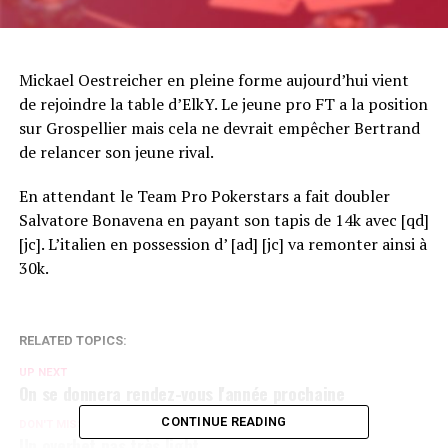
Mickael Oestreicher en pleine forme aujourd’hui vient
de rejoindre la table d’ElkY. Le jeune pro FT a la position
sur Grospellier mais cela ne devrait empêcher Bertrand
de relancer son jeune rival.
En attendant le Team Pro Pokerstars a fait doubler
Salvatore Bonavena en payant son tapis de 14k avec [qd]
[jc]. L’italien en possession d’ [ad] [jc] va remonter ainsi à
30k.
RELATED TOPICS:
UP NEXT
On se donnera rendez-vous l'année prochaine
CONTINUE READING
DON'T MISS
Un overbet pas très light