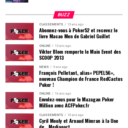
BUZZ
CLASSEMENTS
13 ans ago
Abonnez-vous à Poker52 et recevez le
livre Macao Men de Gabriel Guillet
ONLINE
13 ans ago
Viktor Blom remporte le Main Event des
SCOOP 2013
Soleau à gauche, sorti par Logghe au centre
NEWS
9 ans ago
François Pelletant, alias« PEPEL56»,
nouveau Champion de France RedCactus
Poker !
ONLINE
16 ans ago
Envolez-vous pour le Mazagan Poker
Million avec ACFPoker.fr
CLASSEMENTS
10 ans ago
Cyril Mouly et Arnaud Mimran à la Une
de… Mediapart