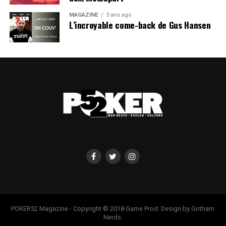
MAGAZINE
3 ans ago
L’incroyable come-back de Gus Hansen
POKER52 Magazine - Copyright © 2018 Game Prod. Design by Gotham
Nerds.