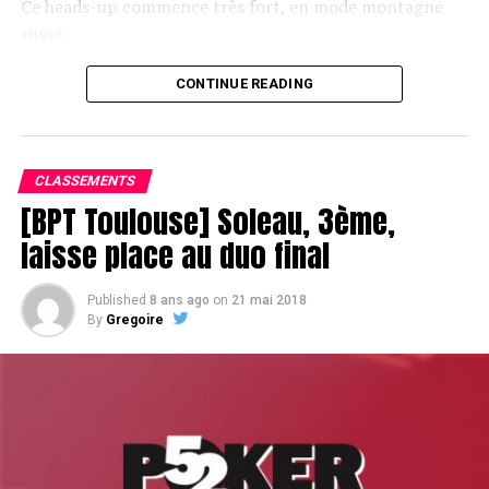
Ce heads-up commence très fort, en mode montagne
russe.
CONTINUE READING
Le champagne va réchauffer si les deux finalistes ne se décident pas !
CLASSEMENTS
[BPT Toulouse] Soleau, 3ème,
laisse place au duo final
Published
8 ans ago
on
21 mai 2018
By
Gregoire