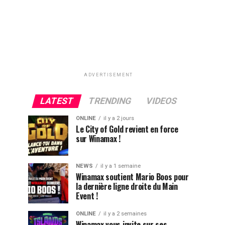
ADVERTISEMENT
LATEST
TRENDING
VIDEOS
ONLINE
il y a 2 jours
Le City of Gold revient en force
sur Winamax !
NEWS
il y a 1 semaine
Winamax soutient Mario Boos pour
la dernière ligne droite du Main
Event !
ONLINE
il y a 2 semaines
Winamax vous invite sur ses