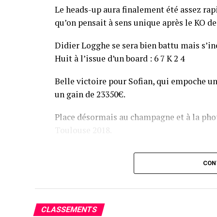
Le heads-up aura finalement été assez ra
qu’on pensait à sens unique après le KO de 
Didier Logghe se sera bien battu mais s’inc
Huit à l’issue d’un board : 6 7 K 2 4
Belle victoire pour Sofian, qui empoche un
un gain de 23350€.
Place désormais au champagne et à la phot
Toulouse 2018.
Assis devant une tonne, Sofian remporte le trophée du BP
CON
CLASSEMENTS