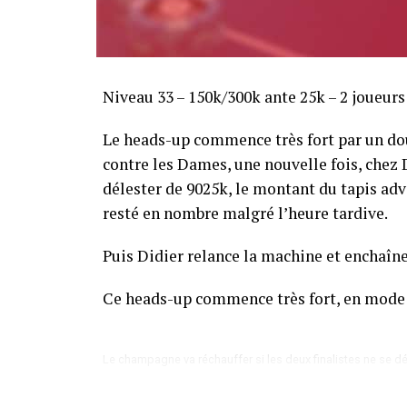
Sofian Benaissa, vainqueur bien entouré !
Niveau 33 – 150k/300k ante 25k – 2 joueur
Le heads-up commence très fort par un dou
contre les Dames, une nouvelle fois, chez Di
délester de 9025k, le montant du tapis adve
resté en nombre malgré l’heure tardive.
Puis Didier relance la machine et enchaîne
Ce heads-up commence très fort, en mode
Le champagne va réchauffer si les deux finalistes ne se dé