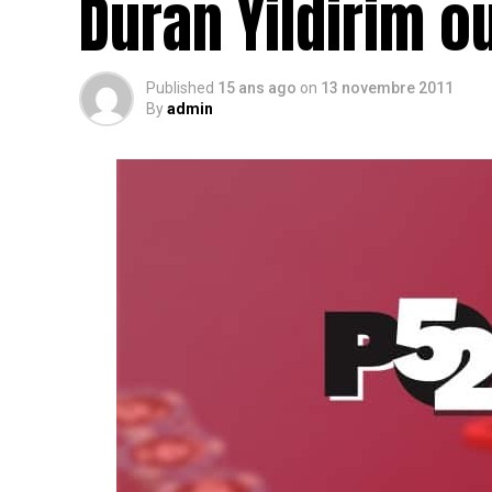
Duran Yildirim o
Published
15 ans ago
on
13 novembre 2011
By
admin