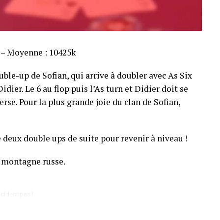
s – Moyenne : 10425k
ble-up de Sofian, qui arrive à doubler avec As Six
dier. Le 6 au flop puis l’As turn et Didier doit se
rse. Pour la plus grande joie du clan de Sofian,
 deux double ups de suite pour revenir à niveau !
 montagne russe.
cident pas !