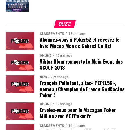
BUZZ
CLASSEMENTS
13 ans ago
Abonnez-vous à Poker52 et recevez le
livre Macao Men de Gabriel Guillet
ONLINE
13 ans ago
Viktor Blom remporte le Main Event des
SCOOP 2013
Soleau à gauche, sorti par Logghe au centre
NEWS
9 ans ago
François Pelletant, alias« PEPEL56»,
nouveau Champion de France RedCactus
Poker !
ONLINE
16 ans ago
Envolez-vous pour le Mazagan Poker
Million avec ACFPoker.fr
CLASSEMENTS
10 ans ago