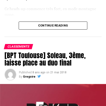
Partouche Poker Tour à Cannes.
Ce heads-up commence très fort, en mode montagne
russe.
RELATED TOPICS:
CONTINUE READING
UP NEXT
Joe Hachem talonne Victor Ramdin au NAPT Los Angeles
Le champagne va réchauffer si les deux finalistes ne se décident pas !
DON'T MISS
ESTELLE DENIS
CLASSEMENTS
[BPT Toulouse] Soleau, 3ème,
laisse place au duo final
Published
8 ans ago
on
21 mai 2018
By
Gregoire