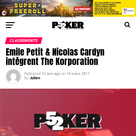
center>
CLASSEMENTS
Emile Petit & Nicolas Cardyn
intègrent The Korporation
Published
15 ans ago
on
10 mars 2011
By
Julien