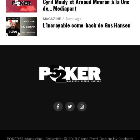
Cyril Mouly et Arnaud Mimran à la Une
de… Mediapart
MAGAZINE
3 ans ago
L’incroyable come-back de Gus Hansen
POKER52 Magazine - Copyright © 2018 Game Prod. Design by Gotham