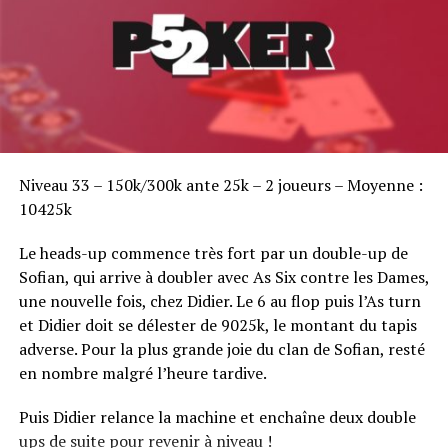
Poker en ayant disputé 8 tournois uniquement.
En 2011, Nicolas choisi de se consacrer principalement
aux MTT.
En live il participe à 2 tournois. Le
WPT Venise où il
ème
termine 11
/523
et la finale des FPS ou il signe
encore un ITM.
Online
, sur le .com puisqu’il habite à Londres, Nicolas
Sofian Benaissa, vainqueur bien entouré !
enchaîne des
résultats impressionnants
.
Niveau 33 – 150k/300k ante 25k – 2 joueurs – Moyenne :
ème
– 3
de l’event 37 des FTOPS pour 158.000$.
10425k
er
– 1
d’un 10 rebuy sur PokerStars pour 20.000$.
Le heads-up commence très fort par un double-up de
er
– 1
du 162$ 6 max sur PokerStars pour 23.000$.
Sofian, qui arrive à doubler avec As Six contre les Dames,
ème
– 2
, le 6 mars dernier, du Sunday Warm-up pour
une nouvelle fois, chez Didier. Le 6 au flop puis l’As turn
138.000$.
et Didier doit se délester de 9025k, le montant du tapis
En deux mois, ses profits rien qu’en tournois online se
adverse. Pour la plus grande joie du clan de Sofian, resté
montent donc à
340.000 $
!
en nombre malgré l’heure tardive.
Et dès avril, Nicolas repasse au live puisqu’il prévoit de
disputer les EPT de Berlin et San Remo, le Grand Final
Puis Didier relance la machine et enchaîne deux double
de Madrid et ensuite bien sûr les WSOP et la finale du
ups de suite pour revenir à niveau !