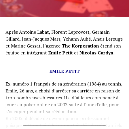
Après Antoine Labat, Florent Leprovost, Germain
Gillard, Jean-Jacques Mars, Yohann Aubé, Anais Lerouge
et Marine Gessat, l’agence
The Korporation
étend son
équipe en intégrant
Emile Petit
et
Nicolas Cardyn
.
EMILE PETIT
Ex-numéro 1 français de sa génération (1984) au tennis,
Emile, 26 ans, a choisi d’arrêter sa carrière en raison de
trop nombreuses blessures. Il a d’ailleurs commencé à
jouer au poker online en 2003 suite à l’une d’elle, pour
s’occuper pendant sa rééducation.
En 2005, il décide de devenir joueur professionnel
puisque cette activité lui rapportait déjà de substantiels