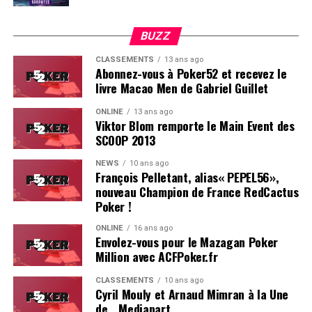
BUZZ
CLASSEMENTS
13 ans ago
Abonnez-vous à Poker52 et recevez le
livre Macao Men de Gabriel Guillet
ONLINE
13 ans ago
Viktor Blom remporte le Main Event des
SCOOP 2013
Soleau à gauche, sorti par Logghe au centre
NEWS
10 ans ago
François Pelletant, alias« PEPEL56»,
nouveau Champion de France RedCactus
Poker !
ONLINE
16 ans ago
Envolez-vous pour le Mazagan Poker
Million avec ACFPoker.fr
CLASSEMENTS
10 ans ago
Cyril Mouly et Arnaud Mimran à la Une
de… Mediapart