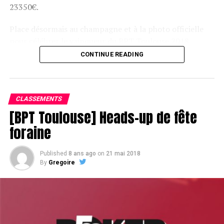
23350€.
Place désormais au champagne et à la photo officielle
pour célébrer le vainqueur du BPT Toulouse 2018.
CONTINUE READING
Assis devant une tonne, Sofian remporte le trophée du BPT Toulouse
2018, en costaud !
CLASSEMENTS
[BPT Toulouse] Heads-up de fête
foraine
Published
8 ans ago
on
21 mai 2018
By
Gregoire