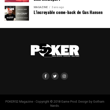
MAGAZINE
3 ans ago
L’incroyable come-back de Gus Hansen
POKER52 Magazine - Copyright © 2018 Game Prod. Design by Gotham
Nerds.