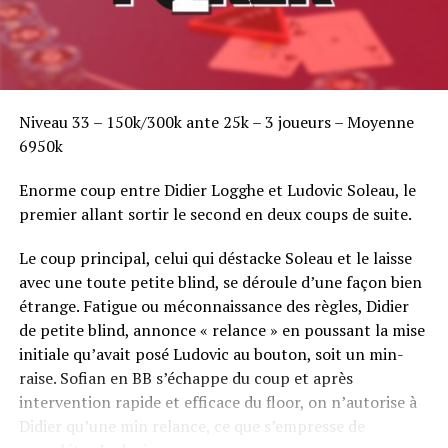
Niveau 33 – 150k/300k ante 25k – 3 joueurs – Moyenne
6950k
Enorme coup entre Didier Logghe et Ludovic Soleau, le
premier allant sortir le second en deux coups de suite.
Le coup principal, celui qui déstacke Soleau et le laisse
avec une toute petite blind, se déroule d’une façon bien
étrange. Fatigue ou méconnaissance des règles, Didier
de petite blind, annonce « relance » en poussant la mise
initiale qu’avait posé Ludovic au bouton, soit un min-
raise. Sofian en BB s’échappe du coup et après
intervention rapide et efficace du floor, on n’autorise à
Didier qu’une min relance, ce que s’empresse de