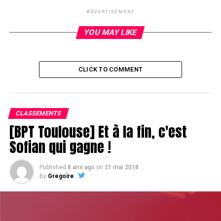
Legwen out
ADVERTISEMENT
DON'T MISS
Olivier Chubilleau out
YOU MAY LIKE
CLICK TO COMMENT
CLASSEMENTS
[BPT Toulouse] Et à la fin, c'est
Sofian qui gagne !
Published
8 ans ago
on
21 mai 2018
By
Gregoire