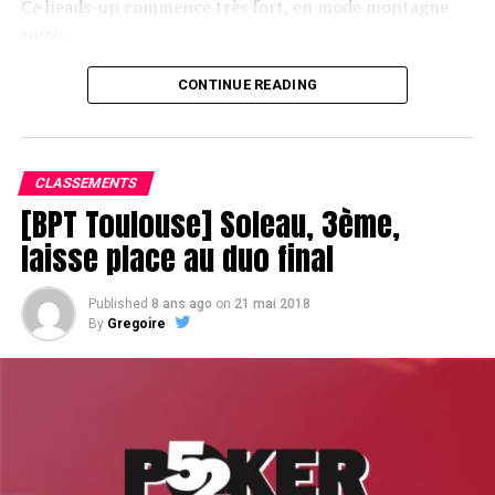
Ce heads-up commence très fort, en mode montagne
russe.
CONTINUE READING
Le champagne va réchauffer si les deux finalistes ne se décident pas !
CLASSEMENTS
[BPT Toulouse] Soleau, 3ème,
laisse place au duo final
Published
8 ans ago
on
21 mai 2018
By
Gregoire