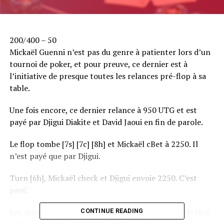
200/400 – 50
Mickaël Guenni n’est pas du genre à patienter lors d’un
tournoi de poker, et pour preuve, ce dernier est à
l’initiative de presque toutes les relances pré-flop à sa
table.
Une fois encore, ce dernier relance à 950 UTG et est
payé par Djigui Diakite et David Jaoui en fin de parole.
Le flop tombe [7s] [7c] [8h] et Mickaël cBet à 2250. Il
n’est payé que par Djigui.
Turn [6h], Mickaël check et Djigui envoie 2250. C’est
payé.
Les deux joueurs décident ensuite de checker sur le [6c],
CONTINUE READING
et Djigui retourne [9c] [tc] pour la main gagnante.