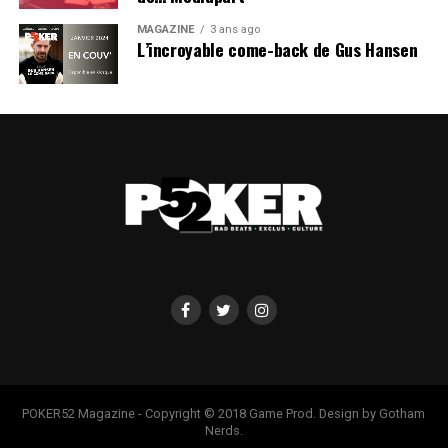
MAGAZINE
3 ans ago
L’incroyable come-back de Gus Hansen
POKER52 Magazine - Copyright © 2018 Game Prod. Design by Gotham
Nerds.