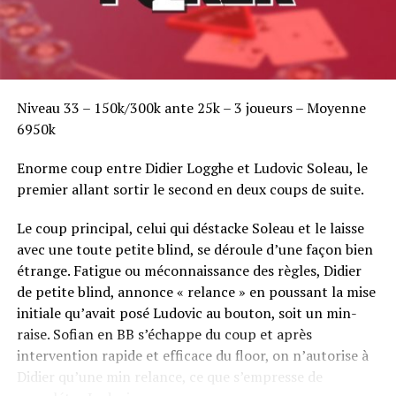
Niveau 33 – 150k/300k ante 25k – 3 joueurs – Moyenne
6950k
Enorme coup entre Didier Logghe et Ludovic Soleau, le
premier allant sortir le second en deux coups de suite.
Le coup principal, celui qui déstacke Soleau et le laisse
avec une toute petite blind, se déroule d’une façon bien
étrange. Fatigue ou méconnaissance des règles, Didier
de petite blind, annonce « relance » en poussant la mise
initiale qu’avait posé Ludovic au bouton, soit un min-
raise. Sofian en BB s’échappe du coup et après
intervention rapide et efficace du floor, on n’autorise à
Didier qu’une min relance, ce que s’empresse de