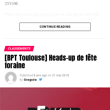
23350€.
Place désormais au champagne et à la photo officielle
pour célébrer le vainqueur du BPT Toulouse 2018.
CONTINUE READING
Assis devant une tonne, Sofian remporte le trophée du BPT Toulouse
2018, en costaud !
CLASSEMENTS
[BPT Toulouse] Heads-up de fête
foraine
Published
8 ans ago
on
21 mai 2018
By
Gregoire