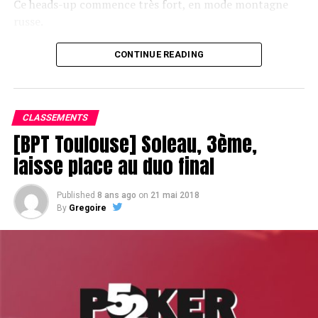
Ce heads-up commence très fort, en mode montagne
russe.
CONTINUE READING
Le champagne va réchauffer si les deux finalistes ne se décident pas !
CLASSEMENTS
[BPT Toulouse] Soleau, 3ème,
laisse place au duo final
Published
8 ans ago
on
21 mai 2018
By
Gregoire