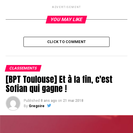
ADVERTISEMENT
YOU MAY LIKE
RELATED TOPICS:
UP NEXT
King high
CLICK TO COMMENT
DON'T MISS
Back dans les bacs
CLASSEMENTS
[BPT Toulouse] Et à la fin, c'est
Sofian qui gagne !
Published
8 ans ago
on
21 mai 2018
By
Gregoire