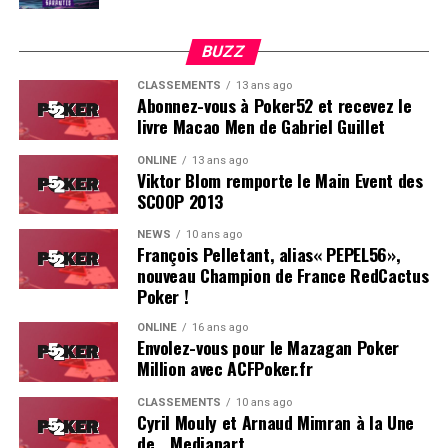
BUZZ
CLASSEMENTS
13 ans ago
Abonnez-vous à Poker52 et recevez le
livre Macao Men de Gabriel Guillet
ONLINE
13 ans ago
Viktor Blom remporte le Main Event des
SCOOP 2013
Soleau à gauche, sorti par Logghe au centre
NEWS
10 ans ago
François Pelletant, alias« PEPEL56»,
nouveau Champion de France RedCactus
Poker !
ONLINE
16 ans ago
Envolez-vous pour le Mazagan Poker
Million avec ACFPoker.fr
CLASSEMENTS
10 ans ago
Cyril Mouly et Arnaud Mimran à la Une
de… Mediapart