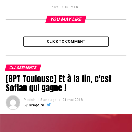
ADVERTISEMENT
RELATED TOPICS:
YOU MAY LIKE
UP NEXT
EPT Deauville : Reard tranquillement
DON'T MISS
CLICK TO COMMENT
EPT Deauville : Nagel vs Mo La Barre
CLASSEMENTS
[BPT Toulouse] Et à la fin, c'est
Sofian qui gagne !
Published
8 ans ago
on
21 mai 2018
By
Gregoire