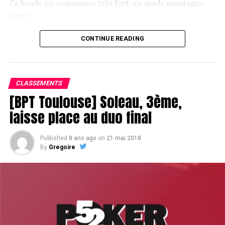
Ce heads-up commence très fort, en mode montagne
russe.
CONTINUE READING
Le champagne va réchauffer si les deux finalistes ne se décident pas !
CLASSEMENTS
[BPT Toulouse] Soleau, 3ème,
laisse place au duo final
Published
8 ans ago
on
21 mai 2018
By
Gregoire