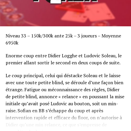
Niveau 33 – 150k/300k ante 25k – 3 joueurs – Moyenne
6950k
Enorme coup entre Didier Logghe et Ludovic Soleau, le
premier allant sortir le second en deux coups de suite.
Le coup principal, celui qui déstacke Soleau et le laisse
avec une toute petite blind, se déroule d’une façon bien
étrange. Fatigue ou méconnaissance des règles, Didier
de petite blind, annonce « relance » en poussant la mise
initiale qu’avait posé Ludovic au bouton, soit un min-
raise. Sofian en BB s’échappe du coup et après
intervention rapide et efficace du floor, on n’autorise à
Didier qu’une min relance, ce que s’empresse de