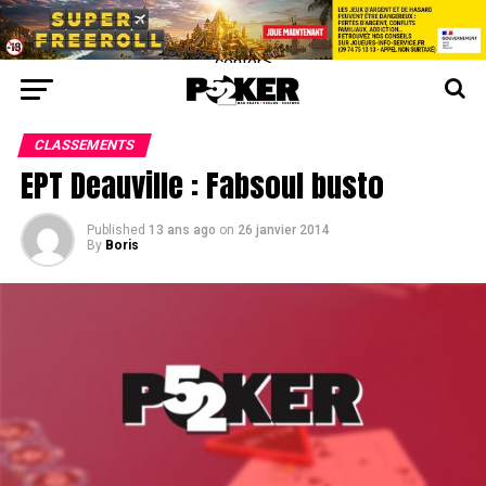
center>
CLASSEMENTS
EPT Deauville : Fabsoul busto
Published
13 ans ago
on
26 janvier 2014
By
Boris