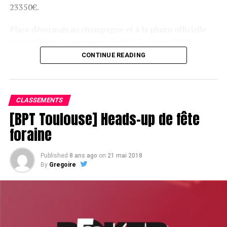
23350€.
Place désormais au champagne et à la photo officielle
pour célébrer le vainqueur du BPT Toulouse 2018.
CONTINUE READING
Assis devant une tonne, Sofian remporte le trophée du BPT Toulouse
2018, en costaud !
CLASSEMENTS
[BPT Toulouse] Heads-up de fête
foraine
Published
8 ans ago
on
21 mai 2018
By
Gregoire