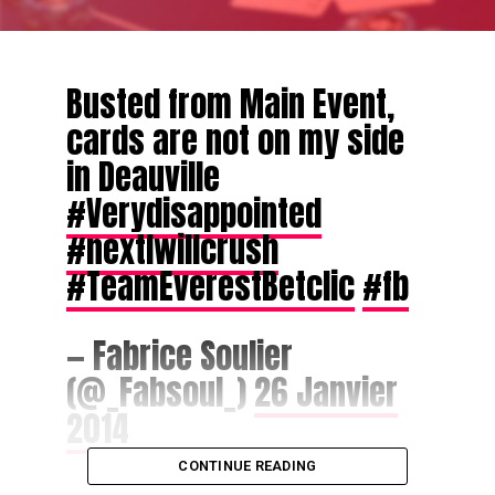
Busted from Main Event,
cards are not on my side
in Deauville
#Verydisappointed
#nextIwillcrush
#TeamEverestBetclic
#fb
— Fabrice Soulier
(@_Fabsoul_)
26 Janvier
2014
CONTINUE READING