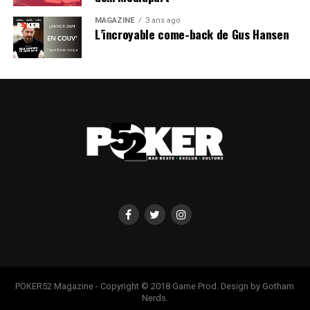
MAGAZINE
3 ans ago
L’incroyable come-back de Gus Hansen
POKER52 Magazine - Copyright © 2018 Game Prod. Design by Gotham
Nerds.