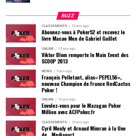
BUZZ
CLASSEMENTS
13 ans ago
Abonnez-vous à Poker52 et recevez le
livre Macao Men de Gabriel Guillet
ONLINE
13 ans ago
Viktor Blom remporte le Main Event des
SCOOP 2013
Soleau à gauche, sorti par Logghe au centre
NEWS
9 ans ago
François Pelletant, alias« PEPEL56»,
nouveau Champion de France RedCactus
Poker !
ONLINE
16 ans ago
Envolez-vous pour le Mazagan Poker
Million avec ACFPoker.fr
CLASSEMENTS
10 ans ago
Cyril Mouly et Arnaud Mimran à la Une
de… Mediapart