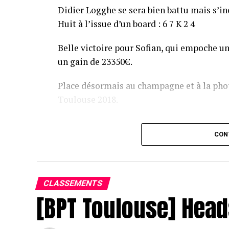
Didier Logghe se sera bien battu mais s’inc
Huit à l’issue d’un board : 6 7 K 2 4
Belle victoire pour Sofian, qui empoche un
un gain de 23350€.
Place désormais au champagne et à la phot
Toulouse 2018.
Assis devant une tonne, Sofian remporte le trophée du BP
CON
CLASSEMENTS
[BPT Toulouse] Head