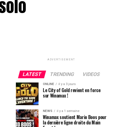
osolo
ADVERTISEMENT
LATEST
TRENDING
VIDEOS
ONLINE
il y a 3 jours
Le City of Gold revient en force
sur Winamax !
NEWS
il y a 1 semaine
Winamax soutient Mario Boos pour
la dernière ligne droite du Main