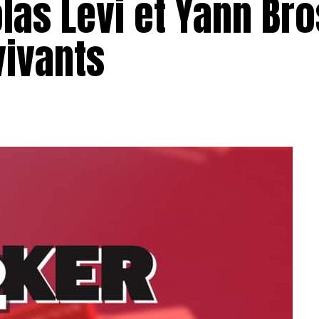
olas Levi et Yann Br
vivants