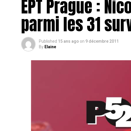
EPT Prague : Nic
parmi les 31 sur
Published
15 ans ago
on
9 décembre 2011
By
Elaine