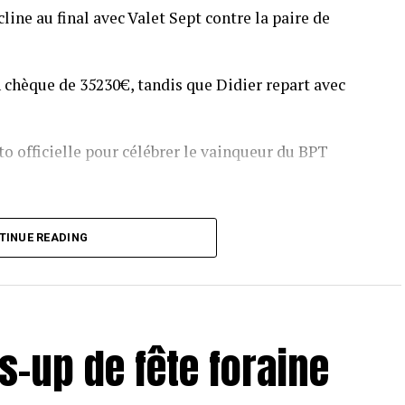
line au final avec Valet Sept contre la paire de
 chèque de 35230€, tandis que Didier repart avec
o officielle pour célébrer le vainqueur du BPT
T Toulouse 2018, en costaud !
TINUE READING
s-up de fête foraine