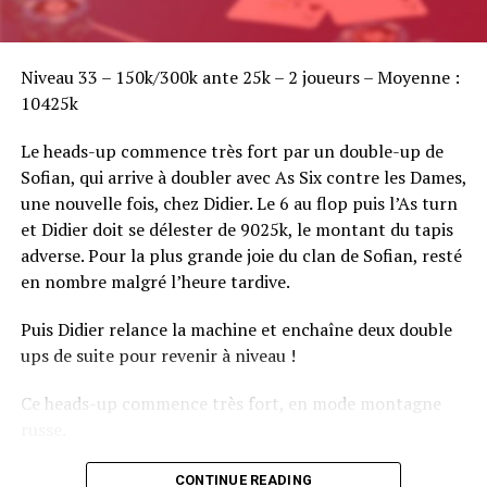
Sofian Benaissa, vainqueur bien entouré !
Niveau 33 – 150k/300k ante 25k – 2 joueurs – Moyenne :
10425k
Le heads-up commence très fort par un double-up de
Sofian, qui arrive à doubler avec As Six contre les Dames,
une nouvelle fois, chez Didier. Le 6 au flop puis l’As turn
et Didier doit se délester de 9025k, le montant du tapis
adverse. Pour la plus grande joie du clan de Sofian, resté
en nombre malgré l’heure tardive.
Puis Didier relance la machine et enchaîne deux double
ups de suite pour revenir à niveau !
Ce heads-up commence très fort, en mode montagne
russe.
CONTINUE READING