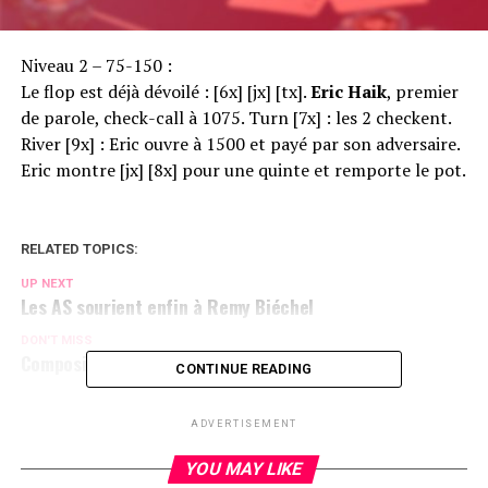
Niveau 2 – 75-150 :
Le flop est déjà dévoilé : [6x] [jx] [tx].
Eric Haik
, premier
de parole, check-call à 1075. Turn [7x] : les 2 checkent.
River [9x] : Eric ouvre à 1500 et payé par son adversaire.
Eric montre [jx] [8x] pour une quinte et remporte le pot.
RELATED TOPICS:
UP NEXT
Les AS sourient enfin à Remy Biéchel
DON'T MISS
Composition des tables
CONTINUE READING
ADVERTISEMENT
YOU MAY LIKE