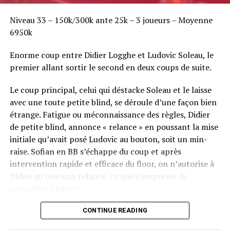
Niveau 33 – 150k/300k ante 25k – 3 joueurs – Moyenne
6950k
Enorme coup entre Didier Logghe et Ludovic Soleau, le
premier allant sortir le second en deux coups de suite.
Le coup principal, celui qui déstacke Soleau et le laisse
avec une toute petite blind, se déroule d’une façon bien
étrange. Fatigue ou méconnaissance des règles, Didier
de petite blind, annonce « relance » en poussant la mise
initiale qu’avait posé Ludovic au bouton, soit un min-
raise. Sofian en BB s’échappe du coup et après
intervention rapide et efficace du floor, on n’autorise à
Didier qu’une min relance, ce que s’empresse de
compléter Ludovic.
Flop QJ4. All-in de Ludovic et insta call de Logghe, avec
CONTINUE READING
QQ pour brelan max floppé. Ludovic retourne les As,