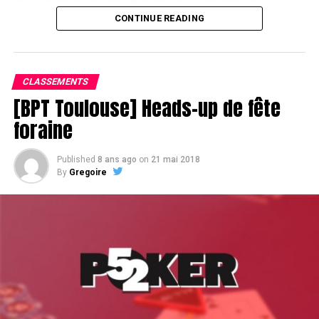
CONTINUE READING
Assis devant une tonne, Sofian remporte le trophée du BPT Toulouse
2018, en costaud !
CLASSEMENTS
[BPT Toulouse] Heads-up de fête
foraine
Published
8 ans ago
on
21 mai 2018
By
Gregoire