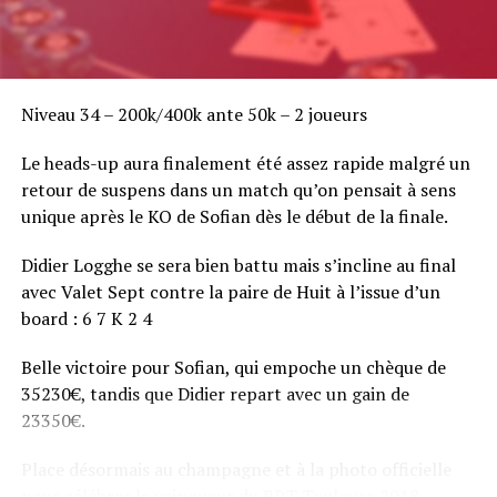
Niveau 34 – 200k/400k ante 50k – 2 joueurs
Le heads-up aura finalement été assez rapide malgré un
retour de suspens dans un match qu’on pensait à sens
unique après le KO de Sofian dès le début de la finale.
Didier Logghe se sera bien battu mais s’incline au final
avec Valet Sept contre la paire de Huit à l’issue d’un
board : 6 7 K 2 4
Belle victoire pour Sofian, qui empoche un chèque de
35230€, tandis que Didier repart avec un gain de
23350€.
Place désormais au champagne et à la photo officielle
pour célébrer le vainqueur du BPT Toulouse 2018.