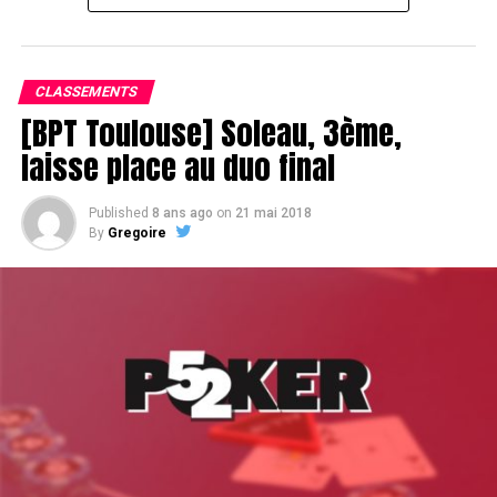
Le champagne va réchauffer si les deux finalistes ne se décident pas !
CLASSEMENTS
[BPT Toulouse] Soleau, 3ème,
laisse place au duo final
Published
8 ans ago
on
21 mai 2018
By
Gregoire