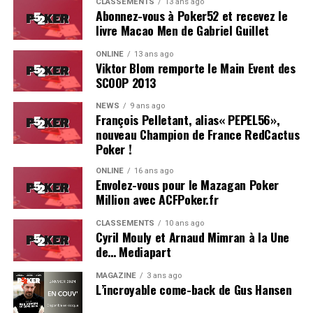
CLASSEMENTS
13 ans ago
Abonnez-vous à Poker52 et recevez le
livre Macao Men de Gabriel Guillet
ONLINE
13 ans ago
Viktor Blom remporte le Main Event des
SCOOP 2013
Soleau à gauche, sorti par Logghe au centre
NEWS
9 ans ago
François Pelletant, alias« PEPEL56»,
nouveau Champion de France RedCactus
Poker !
ONLINE
16 ans ago
Envolez-vous pour le Mazagan Poker
Million avec ACFPoker.fr
CLASSEMENTS
10 ans ago
Cyril Mouly et Arnaud Mimran à la Une
de… Mediapart
MAGAZINE
3 ans ago
L’incroyable come-back de Gus Hansen