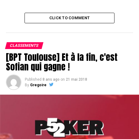
CLICK TO COMMENT
CLASSEMENTS
[BPT Toulouse] Et à la fin, c'est
Sofian qui gagne !
Published
8 ans ago
on
21 mai 2018
By
Gregoire