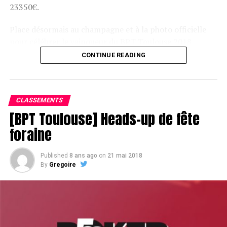
23350€.
DON'T MISS
Just for you Lucille
Place désormais au champagne et à la photo officielle
pour célébrer le vainqueur du BPT Toulouse 2018.
CONTINUE READING
Assis devant une tonne, Sofian remporte le trophée du BPT Toulouse
2018, en costaud !
CLASSEMENTS
[BPT Toulouse] Heads-up de fête
foraine
Published
8 ans ago
on
21 mai 2018
By
Gregoire