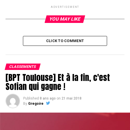
avec des jetons mais qui a pourtant fini bien au-dessus la
ADVERTISEMENT
moyenne.
YOU MAY LIKE
CLICK TO COMMENT
CLASSEMENTS
[BPT Toulouse] Et à la fin, c'est
Sofian qui gagne !
Published
8 ans ago
on
21 mai 2018
By
Gregoire
Chipcount :
Kent Lundmark 165k (CL)
Dathuy Chung 160k
Clément Thumy 151k