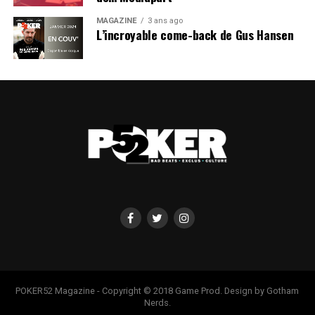
MAGAZINE
3 ans ago
L’incroyable come-back de Gus Hansen
POKER52 Magazine - Copyright © 2018 Game Prod. Design by Gotham
Nerds.