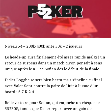
Antonio Guerrero 106k
Pierre Menes 80k
Louis-Do Pradelle 75k
Giuseppe Zarbo 62k
moyenne 62k
Pierre Antona 49k
Valentin Messina 44k
Niveau 34 – 200k/400k ante 50k – 2 joueurs
Julien Sitbon 43k
Jérôme Dumayet 36k
Le heads-up aura finalement été assez rapide malgré un
Almira Skripchenko 35k
retour de suspens dans un match qu’on pensait à sens
Steven Moreau 34k
unique après le KO de Sofian dès le début de la finale.
Le Day 2 commencera au Level 11 : 800/1600-200.
Didier Logghe se sera bien battu mais s’incline au final
avec Valet Sept contre la paire de Huit à l’issue d’un
board : 6 7 K 2 4
RELATED TOPICS:
Belle victoire pour Sofian, qui empoche un chèque de
UP NEXT
Début du coverage du BPT de Nice
35230€, tandis que Didier repart avec un gain de