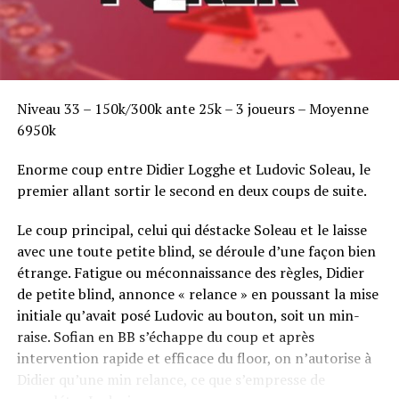
Niveau 33 – 150k/300k ante 25k – 3 joueurs – Moyenne
6950k
Enorme coup entre Didier Logghe et Ludovic Soleau, le
premier allant sortir le second en deux coups de suite.
Le coup principal, celui qui déstacke Soleau et le laisse
avec une toute petite blind, se déroule d’une façon bien
étrange. Fatigue ou méconnaissance des règles, Didier
de petite blind, annonce « relance » en poussant la mise
initiale qu’avait posé Ludovic au bouton, soit un min-
raise. Sofian en BB s’échappe du coup et après
intervention rapide et efficace du floor, on n’autorise à
Didier qu’une min relance, ce que s’empresse de