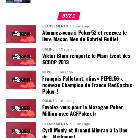
BUZZ
CLASSEMENTS
13 ans ago
Abonnez-vous à Poker52 et recevez le
livre Macao Men de Gabriel Guillet
ONLINE
13 ans ago
Viktor Blom remporte le Main Event des
SCOOP 2013
Soleau à gauche, sorti par Logghe au centre
NEWS
9 ans ago
François Pelletant, alias« PEPEL56»,
nouveau Champion de France RedCactus
Poker !
ONLINE
16 ans ago
Envolez-vous pour le Mazagan Poker
Million avec ACFPoker.fr
CLASSEMENTS
10 ans ago
Cyril Mouly et Arnaud Mimran à la Une
de… Mediapart