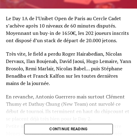
Le Day 1A de l’Unibet Open de Paris au Cercle Cadet
s’achève après 10 niveaux de 60 minutes disputés.
Moyennant un buy-in de 1650€, les 202 joueurs inscrits
ont disposé d’un stack de départ de 20.000 jetons.
Très vite, le field a perdu Roger Hairabedian, Nicolas
Dervaux, Ilan Boujenah, David Jaoui, Hugo Lemaire, Yann
Brosolo, Remi Marlair, Nicolas Babel… puis Stéphane
Benadiba et Franck Kalfon sur les toutes dernières
mains de la journée.
En revanche, Antonio Guerrero mais surtout Clément
Thumy et Dathuy Chung (New Team) ont survolé ce
début de tournoi. Ils terminent en haut du chipcount et
se placent déjà très bien pour le Day 2.
Petite mention spéciale au journaliste sportif Pierre
CONTINUE READING
Menes qui était peu motivé pour terminer la journée