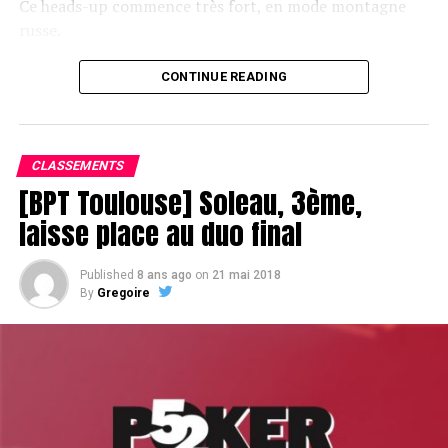
Ce heads-up commence très fort, en mode montagne
russe.
CONTINUE READING
Le champagne va réchauffer si les deux finalistes ne se décident pas !
CLASSEMENTS
[BPT Toulouse] Soleau, 3ème,
laisse place au duo final
Published
8 ans ago
on
21 mai 2018
By
Gregoire