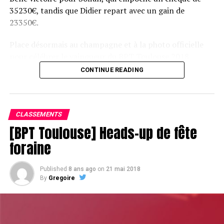
35230€, tandis que Didier repart avec un gain de
23350€.
Place désormais au champagne et à la photo officielle
pour célébrer le vainqueur du BPT Toulouse 2018.
CONTINUE READING
Assis devant une tonne, Sofian remporte le trophée du BPT Toulouse
2018, en costaud !
CLASSEMENTS
[BPT Toulouse] Heads-up de fête
foraine
Published
8 ans ago
on
21 mai 2018
By
Gregoire