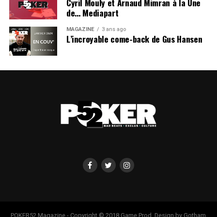
Cyril Mouly et Arnaud Mimran à la Une
de… Mediapart
MAGAZINE
3 ans ago
L’incroyable come-back de Gus Hansen
POKER52 Magazine - Copyright © 2018 Game Prod. Design by Gotham