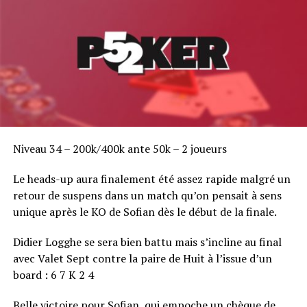
Bodo Sbrzesny 46.800
Sarah Herzali 46.300
Rebecca Gerin 42.400
Stéphane Albertini 33.200
Ludovic Sultan 30.600
Jonathan Godou 27.600
Rémi Marrale 20.700
Niveau 34 – 200k/400k ante 50k – 2 joueurs
RELATED TOPICS:
Le heads-up aura finalement été assez rapide malgré un
UP NEXT
WPT National Series Ile Maurice fin du jour 1 A : Fabrice
retour de suspens dans un match qu’on pensait à sens
Ricci chipleader
unique après le KO de Sofian dès le début de la finale.
DON'T MISS
Rebecca Gerin élimine Philippe Ktorza
Didier Logghe se sera bien battu mais s’incline au final
avec Valet Sept contre la paire de Huit à l’issue d’un
board : 6 7 K 2 4
Belle victoire pour Sofian, qui empoche un chèque de