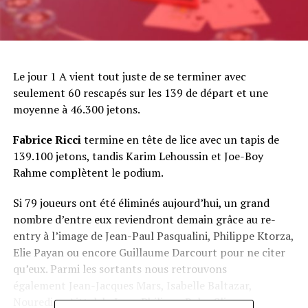
Le jour 1 A vient tout juste de se terminer avec
seulement 60 rescapés sur les 139 de départ et une
moyenne à 46.300 jetons.
Fabrice Ricci
termine en tête de lice avec un tapis de
139.100 jetons, tandis Karim Lehoussin et Joe-Boy
Rahme complètent le podium.
Si 79 joueurs ont été éliminés aujourd’hui, un grand
nombre d’entre eux reviendront demain grâce au re-
entry à l’image de Jean-Paul Pasqualini, Philippe Ktorza,
Elie Payan ou encore Guillaume Darcourt pour ne citer
qu’eux. Parmi les sortants nous retrouvons
également Jean-Jacques Mars, Isabelle Baltazar,
Nouredine Aittaleb, Jean-Philippe Rohr, Slimane