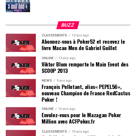
BUZZ
CLASSEMENTS
13 ans ago
Abonnez-vous à Poker52 et recevez le
livre Macao Men de Gabriel Guillet
ONLINE
13 ans ago
Viktor Blom remporte le Main Event des
SCOOP 2013
Soleau à gauche, sorti par Logghe au centre
NEWS
9 ans ago
François Pelletant, alias« PEPEL56»,
nouveau Champion de France RedCactus
Poker !
ONLINE
16 ans ago
Envolez-vous pour le Mazagan Poker
Million avec ACFPoker.fr
CLASSEMENTS
10 ans ago