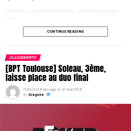
Ce heads-up commence très fort, en mode montagne
russe.
CONTINUE READING
Le champagne va réchauffer si les deux finalistes ne se décident pas !
CLASSEMENTS
[BPT Toulouse] Soleau, 3ème,
laisse place au duo final
Published
8 ans ago
on
21 mai 2018
By
Gregoire