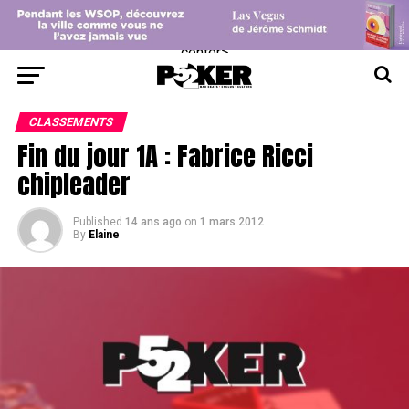
center>
CLASSEMENTS
Fin du jour 1A : Fabrice Ricci
chipleader
Published
14 ans ago
on
1 mars 2012
By
Elaine