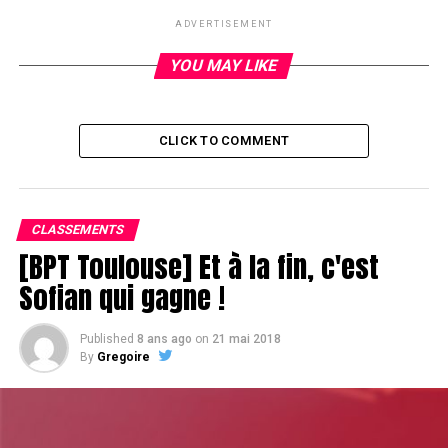
un de ses compagnons de tablée se réveille avec les QQ.
ADVERTISEMENT
Antoine n’arrivera pas une nouvelle fois à gagner ce flip
et doit rejoindre le rail. Sick.
YOU MAY LIKE
RELATED TOPICS:
CLICK TO COMMENT
UP NEXT
Telex : Fabrice Soulier s'approche du chiplead
DON'T MISS
La minute Bichon
CLASSEMENTS
[BPT Toulouse] Et à la fin, c'est
Sofian qui gagne !
Published
8 ans ago
on
21 mai 2018
By
Gregoire