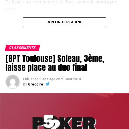
Ce heads-up commence très fort, en mode montagne
russe.
CONTINUE READING
Le champagne va réchauffer si les deux finalistes ne se décident pas !
CLASSEMENTS
[BPT Toulouse] Soleau, 3ème,
laisse place au duo final
Published
8 ans ago
on
21 mai 2018
By
Gregoire