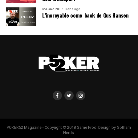
MAGAZINE
3 ans ago
L’incroyable come-back de Gus Hansen
POKER52 Magazine - Copyright © 2018 Game Prod. Design by Gotham
Nerds.