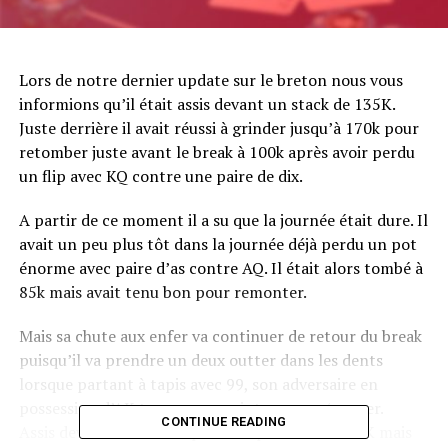
Lors de notre dernier update sur le breton nous vous
informions qu’il était assis devant un stack de 135K.
Juste derrière il avait réussi à grinder jusqu’à 170k pour
retomber juste avant le break à 100k après avoir perdu
un flip avec KQ contre une paire de dix.
A partir de ce moment il a su que la journée était dure. Il
avait un peu plus tôt dans la journée déjà perdu un pot
énorme avec paire d’as contre AQ. Il était alors tombé à
85k mais avait tenu bon pour remonter.
Mais sa chute aux enfer va continuer de retour du break
puisqu’il va prendre un deux outter dans les dents
lorsque partant à tapis avec 99, son adversaire en
possession d’AK trouve une quinte runner/runner.
CONTINUE READING
Assis devant 65k il finit par tout pousser avec AK mais