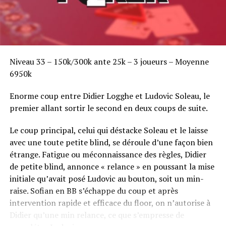
Niveau 33 – 150k/300k ante 25k – 3 joueurs – Moyenne
6950k
Enorme coup entre Didier Logghe et Ludovic Soleau, le
premier allant sortir le second en deux coups de suite.
Le coup principal, celui qui déstacke Soleau et le laisse
avec une toute petite blind, se déroule d’une façon bien
étrange. Fatigue ou méconnaissance des règles, Didier
de petite blind, annonce « relance » en poussant la mise
initiale qu’avait posé Ludovic au bouton, soit un min-
raise. Sofian en BB s’échappe du coup et après
intervention rapide et efficace du floor, on n’autorise à
Didier qu’une min relance, ce que s’empresse de