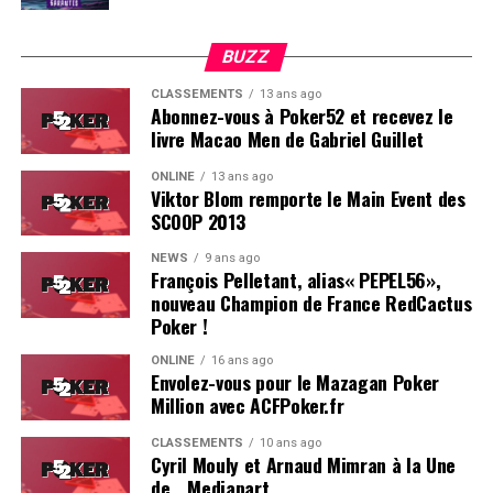
BUZZ
CLASSEMENTS
13 ans ago
Abonnez-vous à Poker52 et recevez le
livre Macao Men de Gabriel Guillet
ONLINE
13 ans ago
Viktor Blom remporte le Main Event des
SCOOP 2013
Soleau à gauche, sorti par Logghe au centre
NEWS
9 ans ago
François Pelletant, alias« PEPEL56»,
nouveau Champion de France RedCactus
Poker !
ONLINE
16 ans ago
Envolez-vous pour le Mazagan Poker
Million avec ACFPoker.fr
CLASSEMENTS
10 ans ago
Cyril Mouly et Arnaud Mimran à la Une
de… Mediapart