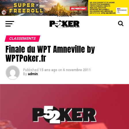
center>
CLASSEMENTS
Finale du WPT Amneville by
WPTPoker.fr
Published
15 ans ago
on
6 novembre 2011
By
admin