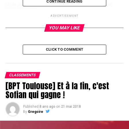
CONTINUE READING
Le jeu débutera avec un peu de retard avec une reprise aux
blinds 15k/30k/5K.
ADVERTISEMENT
RELATED TOPICS:
YOU MAY LIKE
UP NEXT
Les finalistes
DON'T MISS
CLICK TO COMMENT
Winamax Poker Tour : succès historique à Paris
CLASSEMENTS
[BPT Toulouse] Et à la fin, c'est
Sofian qui gagne !
Published
8 ans ago
on
21 mai 2018
By
Gregoire