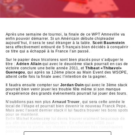
Après une semaine de tournoi, la finale de ce WPT Amneville va
enfin pouvoir démarrer. Si un Américain débute chipleader
aujourd’hui, il sera le seul étranger à la table.
Scott Baumstein
sera effectivement entouré de 5 français bien décidés à conquérir
ce titre qui a échappé à la France l’an passé.
Sur le papier deux tricolores sont bien placés pour s’adjuger le
titre :
Adrien Allain
qui avec le deuxième stack pourrait en cas de
victoire conclure une belle année 2011, et
Thibaut «Thibavol»
Guenegou
, qui après sa 12ème place au Main Event des WSOPE,
atteint cette fois la finale avec l’intention de la gagner.
Il faudra ensuite compter sur
Jordan Ouin
qui avec le 3ème stack
pourrait bien venir jouer les trouble fête même si son manque
d’expérience des grands événements pourrait lui jouer des tours.
N’oublions pas non plus
Arnaud Trouer
, qui sera cette année le
local de l’étape et pourrait bien devenir le nouveau Franck Pepe.
Mais avec l’avant dernier stack il lui faudra trouver les bons spots
pour se maintenir.
Enfin
Michel Konieczny
lui devra trouver vraiment beaucoup de
jeu afin de doubler plusieurs fois. En effet avec 10BB pour
commencer la partie, les choses s’annoncent très compliquées
pour lui.