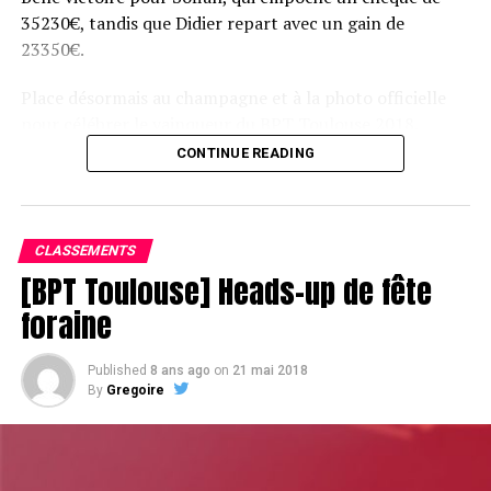
35230€, tandis que Didier repart avec un gain de
23350€.
Place désormais au champagne et à la photo officielle
pour célébrer le vainqueur du BPT Toulouse 2018.
CONTINUE READING
Assis devant une tonne, Sofian remporte le trophée du BPT Toulouse
2018, en costaud !
CLASSEMENTS
[BPT Toulouse] Heads-up de fête
foraine
Published
8 ans ago
on
21 mai 2018
By
Gregoire