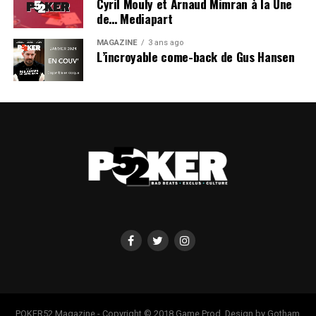
Cyril Mouly et Arnaud Mimran à la Une
de… Mediapart
MAGAZINE
3 ans ago
L’incroyable come-back de Gus Hansen
POKER52 Magazine - Copyright © 2018 Game Prod. Design by Gotham