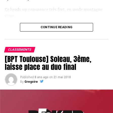
Ce heads-up commence très fort, en mode montagne
russe.
CONTINUE READING
Le champagne va réchauffer si les deux finalistes ne se décident pas !
CLASSEMENTS
[BPT Toulouse] Soleau, 3ème,
laisse place au duo final
Published
8 ans ago
on
21 mai 2018
By
Gregoire