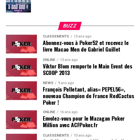
BUZZ
CLASSEMENTS
13 ans ago
Abonnez-vous à Poker52 et recevez le
livre Macao Men de Gabriel Guillet
ONLINE
13 ans ago
Viktor Blom remporte le Main Event des
SCOOP 2013
Soleau à gauche, sorti par Logghe au centre
NEWS
9 ans ago
François Pelletant, alias« PEPEL56»,
nouveau Champion de France RedCactus
Poker !
ONLINE
16 ans ago
Envolez-vous pour le Mazagan Poker
Million avec ACFPoker.fr
CLASSEMENTS
10 ans ago