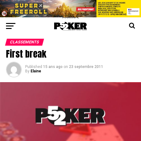
center>
CLASSEMENTS
First break
Published
15 ans ago
on
23 septembre 2011
By
Elaine