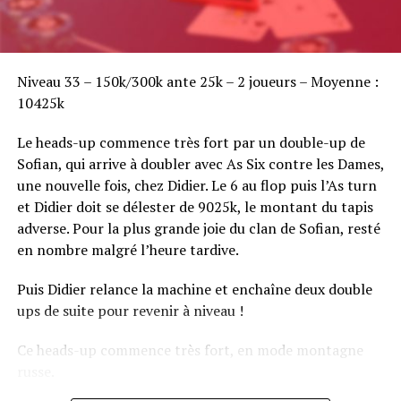
Sofian Benaissa, vainqueur bien entouré !
Niveau 33 – 150k/300k ante 25k – 2 joueurs – Moyenne :
10425k
Le heads-up commence très fort par un double-up de
Sofian, qui arrive à doubler avec As Six contre les Dames,
une nouvelle fois, chez Didier. Le 6 au flop puis l’As turn
et Didier doit se délester de 9025k, le montant du tapis
adverse. Pour la plus grande joie du clan de Sofian, resté
en nombre malgré l’heure tardive.
Puis Didier relance la machine et enchaîne deux double
ups de suite pour revenir à niveau !
Ce heads-up commence très fort, en mode montagne
russe.