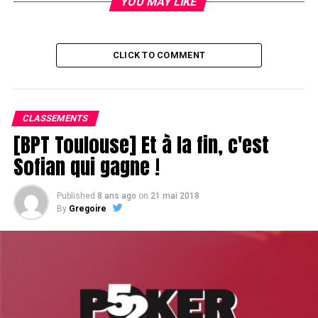
YOU MAY LIKE
CLICK TO COMMENT
CLASSEMENTS
[BPT Toulouse] Et à la fin, c'est
Sofian qui gagne !
Published
8 ans ago
on
21 mai 2018
By
Gregoire