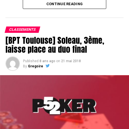
CONTINUE READING
Le champagne va réchauffer si les deux finalistes ne se décident pas !
CLASSEMENTS
[BPT Toulouse] Soleau, 3ème,
laisse place au duo final
Published
8 ans ago
on
21 mai 2018
By
Gregoire