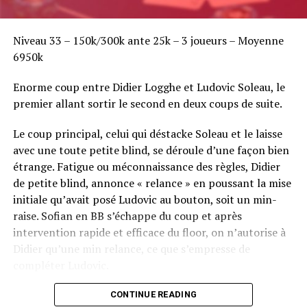
Niveau 33 – 150k/300k ante 25k – 3 joueurs – Moyenne
6950k
Enorme coup entre Didier Logghe et Ludovic Soleau, le
premier allant sortir le second en deux coups de suite.
Le coup principal, celui qui déstacke Soleau et le laisse
avec une toute petite blind, se déroule d’une façon bien
étrange. Fatigue ou méconnaissance des règles, Didier
de petite blind, annonce « relance » en poussant la mise
initiale qu’avait posé Ludovic au bouton, soit un min-
raise. Sofian en BB s’échappe du coup et après
intervention rapide et efficace du floor, on n’autorise à
Didier qu’une min relance, ce que s’empresse de
compléter Ludovic.
Flop QJ4. All-in de Ludovic et insta call de Logghe, avec
CONTINUE READING