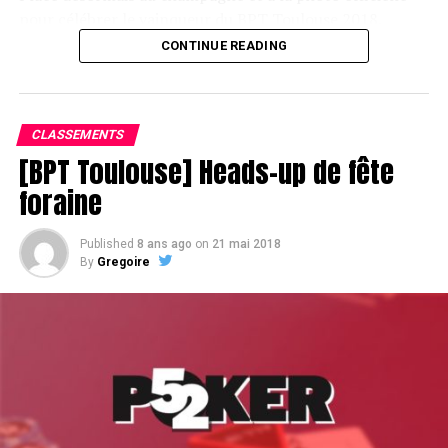
pour célébrer le vainqueur du BPT Toulouse 2018.
CONTINUE READING
Assis devant une tonne, Sofian remporte le trophée du BPT Toulouse
2018, en costaud !
CLASSEMENTS
[BPT Toulouse] Heads-up de fête
foraine
Published
8 ans ago
on
21 mai 2018
By
Gregoire