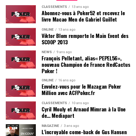
CLASSEMENTS
13 ans ago
Abonnez-vous à Poker52 et recevez le
livre Macao Men de Gabriel Guillet
ONLINE
13 ans ago
Viktor Blom remporte le Main Event des
SCOOP 2013
Soleau à gauche, sorti par Logghe au centre
NEWS
9 ans ago
François Pelletant, alias« PEPEL56»,
nouveau Champion de France RedCactus
Poker !
ONLINE
16 ans ago
Envolez-vous pour le Mazagan Poker
Million avec ACFPoker.fr
CLASSEMENTS
10 ans ago
Cyril Mouly et Arnaud Mimran à la Une
de… Mediapart
MAGAZINE
3 ans ago
L’incroyable come-back de Gus Hansen