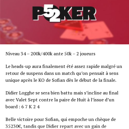
Ilan Boujenah en passe de faire le break… ou pas
DON'T MISS
On ne rigole pas au WPT d'Amnéville
Niveau 34 – 200k/400k ante 50k – 2 joueurs
Le heads-up aura finalement été assez rapide malgré un
retour de suspens dans un match qu’on pensait à sens
unique après le KO de Sofian dès le début de la finale.
Didier Logghe se sera bien battu mais s’incline au final
avec Valet Sept contre la paire de Huit à l’issue d’un
board : 6 7 K 2 4
Belle victoire pour Sofian, qui empoche un chèque de
35230€, tandis que Didier repart avec un gain de