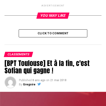
bien passé. Elle est donc en Sit Out alors que les blindes
ADVERTISEMENT
sont chères. Qui ne lui avait pas dit avant de venir en
Moselle qu’il fallait être à jour sur ses vaccins ???
YOU MAY LIKE
CLICK TO COMMENT
CLASSEMENTS
[BPT Toulouse] Et à la fin, c'est
Sofian qui gagne !
Published
8 ans ago
on
21 mai 2018
By
Gregoire
RELATED TOPICS:
UP NEXT