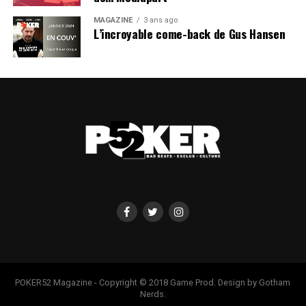
MAGAZINE
3 ans ago
L’incroyable come-back de Gus Hansen
POKER52 Magazine - Copyright © 2018 Game Prod. Design by Gotham
Nerds.