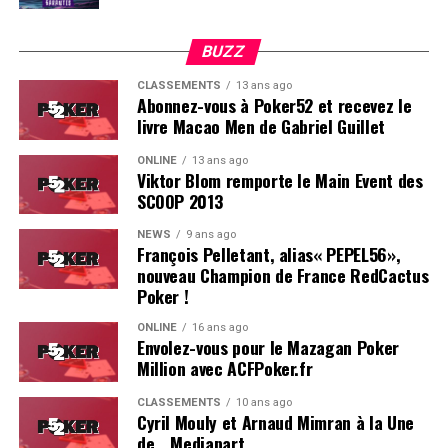
BUZZ
CLASSEMENTS
13 ans ago
Abonnez-vous à Poker52 et recevez le
livre Macao Men de Gabriel Guillet
ONLINE
13 ans ago
Viktor Blom remporte le Main Event des
SCOOP 2013
Soleau à gauche, sorti par Logghe au centre
NEWS
9 ans ago
François Pelletant, alias« PEPEL56»,
nouveau Champion de France RedCactus
Poker !
ONLINE
16 ans ago
Envolez-vous pour le Mazagan Poker
Million avec ACFPoker.fr
CLASSEMENTS
10 ans ago
Cyril Mouly et Arnaud Mimran à la Une
de… Mediapart