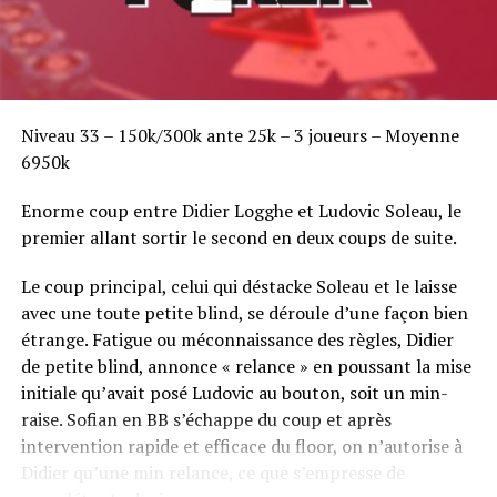
Niveau 33 – 150k/300k ante 25k – 3 joueurs – Moyenne
6950k
Enorme coup entre Didier Logghe et Ludovic Soleau, le
premier allant sortir le second en deux coups de suite.
Le coup principal, celui qui déstacke Soleau et le laisse
avec une toute petite blind, se déroule d’une façon bien
étrange. Fatigue ou méconnaissance des règles, Didier
de petite blind, annonce « relance » en poussant la mise
initiale qu’avait posé Ludovic au bouton, soit un min-
raise. Sofian en BB s’échappe du coup et après
intervention rapide et efficace du floor, on n’autorise à
Didier qu’une min relance, ce que s’empresse de