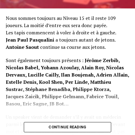
Nous sommes toujours au Niveau 15 et il reste 109
joueurs. La moitié d’entre eux sera donc payée.
Les tapis commencent à voler à droite et à gauche.
Jean Paul Pasqualini
a toujours autant de jetons.
Antoine Saout
continue sa course aux jetons.
Sont également toujours présents :
Jérôme Zerbib,
Nicolas Babel, Yohann Azoulay, Alain Roy, Nicolas
Dervaux, Lucille Cailly, Ilan Boujenah, Adrien Allain,
Estelle Denis, Kool Shen, Per Linde, Matthieu
Sustrac, Stéphane Benadiba, Philippe Ktorza,
Jacques Zaicik, Philippe Gelmann, Fabrice Touil,
Basou, Eric Sagne, JB Bot…
Un speaker vient de demander s’il y avait un médecin
parmi les joueurs.
Ness Kourdourli
passe alors devant
CONTINUE READING
moi et me dit qu’elle a dû manger un truc qui n’est pas