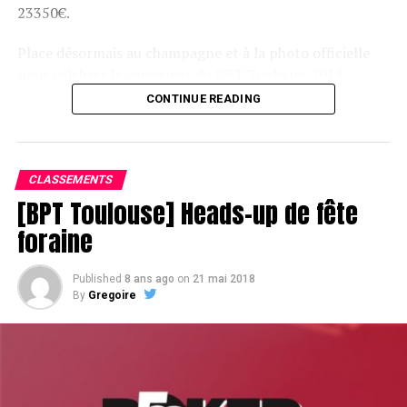
23350€.
Place désormais au champagne et à la photo officielle
pour célébrer le vainqueur du BPT Toulouse 2018.
CONTINUE READING
Assis devant une tonne, Sofian remporte le trophée du BPT Toulouse
2018, en costaud !
CLASSEMENTS
[BPT Toulouse] Heads-up de fête
foraine
Published
8 ans ago
on
21 mai 2018
By
Gregoire