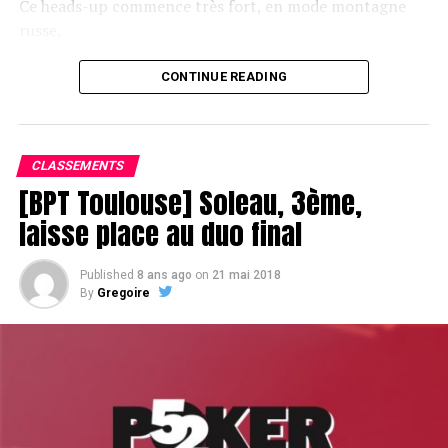
Ce heads-up commence très fort, en mode montagne
russe.
CONTINUE READING
Le champagne va réchauffer si les deux finalistes ne se décident pas !
CLASSEMENTS
[BPT Toulouse] Soleau, 3ème,
laisse place au duo final
Published
8 ans ago
on
21 mai 2018
By
Gregoire