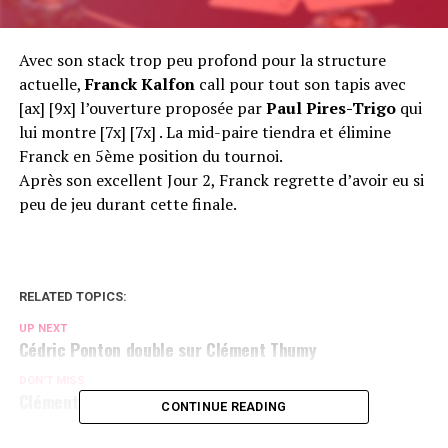
Avec son stack trop peu profond pour la structure
actuelle,
Franck Kalfon
call pour tout son tapis avec
[ax] [9x] l’ouverture proposée par
Paul Pires-Trigo
qui
lui montre [7x] [7x] . La mid-paire tiendra et élimine
Franck en 5ème position du tournoi.
Après son excellent Jour 2, Franck regrette d’avoir eu si
peu de jeu durant cette finale.
RELATED TOPICS:
UP NEXT
Cédric Ponton double sur Clément Thumy
DON'T MISS
Clément Thumy sort du bois
CONTINUE READING