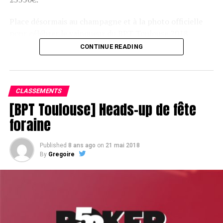
Place désormais au champagne et à la photo officielle
pour célébrer le vainqueur du BPT Toulouse 2018.
CONTINUE READING
Assis devant une tonne, Sofian remporte le trophée du BPT Toulouse
2018, en costaud !
CLASSEMENTS
[BPT Toulouse] Heads-up de fête
foraine
Published
8 ans ago
on
21 mai 2018
By
Gregoire