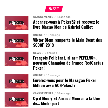
BUZZ
CLASSEMENTS
13 ans ago
Abonnez-vous à Poker52 et recevez le
livre Macao Men de Gabriel Guillet
ONLINE
13 ans ago
Viktor Blom remporte le Main Event des
SCOOP 2013
Soleau à gauche, sorti par Logghe au centre
NEWS
9 ans ago
François Pelletant, alias« PEPEL56»,
nouveau Champion de France RedCactus
Poker !
ONLINE
16 ans ago
Envolez-vous pour le Mazagan Poker
Million avec ACFPoker.fr
CLASSEMENTS
10 ans ago
Cyril Mouly et Arnaud Mimran à la Une
de… Mediapart