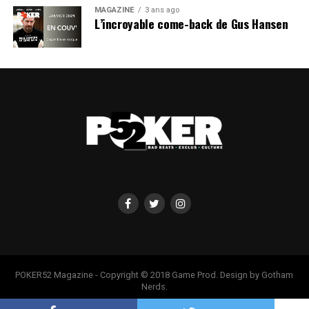
MAGAZINE
3 ans ago
L’incroyable come-back de Gus Hansen
POKER52 Magazine - Copyright © 2018 Game Prod. Design by Gotham
Nerds.