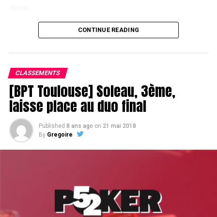
russe.
CONTINUE READING
Le champagne va réchauffer si les deux finalistes ne se décident pas !
CLASSEMENTS
[BPT Toulouse] Soleau, 3ème,
laisse place au duo final
Published
8 ans ago
on
21 mai 2018
By
Gregoire