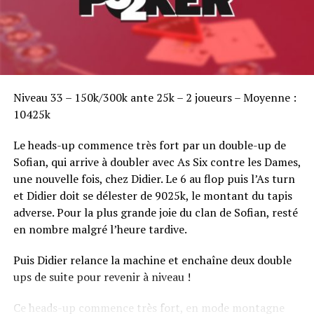
Sofian Benaissa, vainqueur bien entouré !
Niveau 33 – 150k/300k ante 25k – 2 joueurs – Moyenne :
10425k
Le heads-up commence très fort par un double-up de
Sofian, qui arrive à doubler avec As Six contre les Dames,
une nouvelle fois, chez Didier. Le 6 au flop puis l’As turn
et Didier doit se délester de 9025k, le montant du tapis
adverse. Pour la plus grande joie du clan de Sofian, resté
en nombre malgré l’heure tardive.
Puis Didier relance la machine et enchaîne deux double
ups de suite pour revenir à niveau !
Ce heads-up commence très fort, en mode montagne