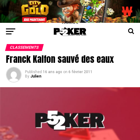
center>
CLASSEMENTS
Franck Kalfon sauvé des eaux
Published
16 ans ago
on
6 février 2011
By
Julien