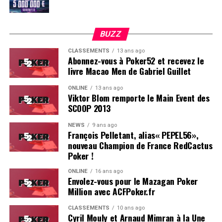
BUZZ
CLASSEMENTS
13 ans ago
Abonnez-vous à Poker52 et recevez le
livre Macao Men de Gabriel Guillet
ONLINE
13 ans ago
Viktor Blom remporte le Main Event des
SCOOP 2013
Soleau à gauche, sorti par Logghe au centre
NEWS
9 ans ago
François Pelletant, alias« PEPEL56»,
nouveau Champion de France RedCactus
Poker !
ONLINE
16 ans ago
Envolez-vous pour le Mazagan Poker
Million avec ACFPoker.fr
CLASSEMENTS
10 ans ago
Cyril Mouly et Arnaud Mimran à la Une