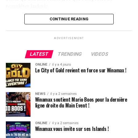
compléter Ludovic.
Flop QJ4. All-in de Ludovic et insta call de Logghe, avec
CONTINUE READING
QQ pour brelan max floppé. Ludovic retourne les As,
meurtris, et rien ne vient l’aider. Après avoir payé les
ADVERTISEMENT
4420k du tapis adverse, il ne lui reste que 450k, soit à
peine une BB, qu’il perdra le coup suivant contre le
LATEST
TRENDING
VIDEOS
même adversaire.
ONLINE
il y a 4 jours
Ludovic Soleau sort donc à la troisième place, pour un
Le City of Gold revient en force sur Winamax !
joli gain de 15720€ !
Place au heads-up final.
NEWS
il y a 2 semaines
Winamax soutient Mario Boos pour la dernière
ligne droite du Main Event !
ONLINE
il y a 2 semaines
Winamax vous invite sur ses Islands !