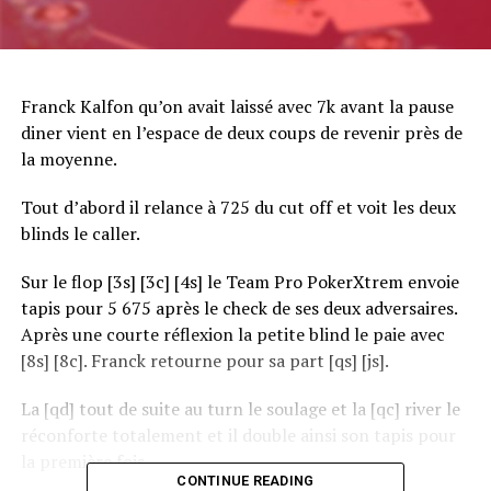
Franck Kalfon qu’on avait laissé avec 7k avant la pause
diner vient en l’espace de deux coups de revenir près de
la moyenne.
Tout d’abord il relance à 725 du cut off et voit les deux
blinds le caller.
Sur le flop [3s] [3c] [4s] le Team Pro PokerXtrem envoie
tapis pour 5 675 après le check de ses deux adversaires.
Après une courte réflexion la petite blind le paie avec
[8s] [8c]. Franck retourne pour sa part [qs] [js].
La [qd] tout de suite au turn le soulage et la [qc] river le
réconforte totalement et il double ainsi son tapis pour
la première fois.
CONTINUE READING