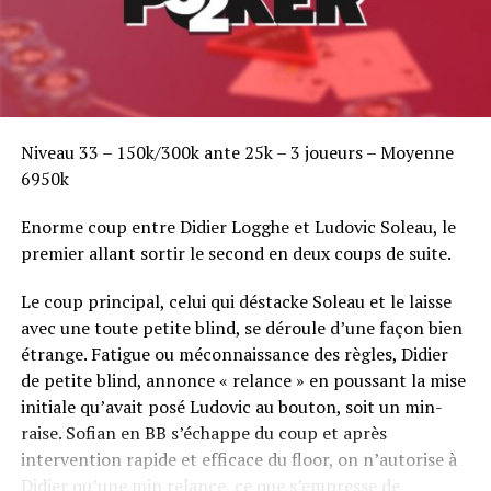
Niveau 33 – 150k/300k ante 25k – 3 joueurs – Moyenne
6950k
Enorme coup entre Didier Logghe et Ludovic Soleau, le
premier allant sortir le second en deux coups de suite.
Le coup principal, celui qui déstacke Soleau et le laisse
avec une toute petite blind, se déroule d’une façon bien
étrange. Fatigue ou méconnaissance des règles, Didier
de petite blind, annonce « relance » en poussant la mise
initiale qu’avait posé Ludovic au bouton, soit un min-
raise. Sofian en BB s’échappe du coup et après
intervention rapide et efficace du floor, on n’autorise à
Didier qu’une min relance, ce que s’empresse de