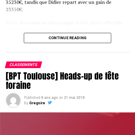
35230€, tandis que Didier repart avec un gain de
23350€.
Place désormais au champagne et à la photo officielle
pour célébrer le vainqueur du BPT Toulouse 2018.
CONTINUE READING
Assis devant une tonne, Sofian remporte le trophée du BPT Toulouse
2018, en costaud !
CLASSEMENTS
[BPT Toulouse] Heads-up de fête
foraine
Published
8 ans ago
on
21 mai 2018
By
Gregoire