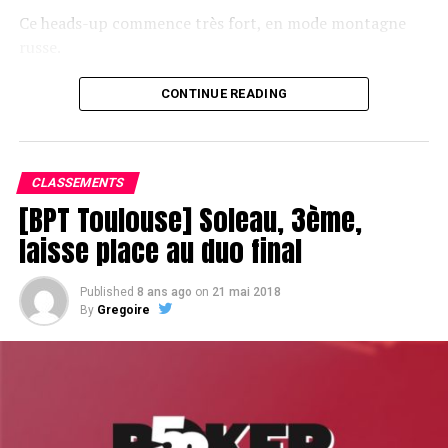
Ce heads-up commence très fort, en mode montagne
russe.
CONTINUE READING
Le champagne va réchauffer si les deux finalistes ne se décident pas !
CLASSEMENTS
[BPT Toulouse] Soleau, 3ème,
laisse place au duo final
Published
8 ans ago
on
21 mai 2018
By
Gregoire