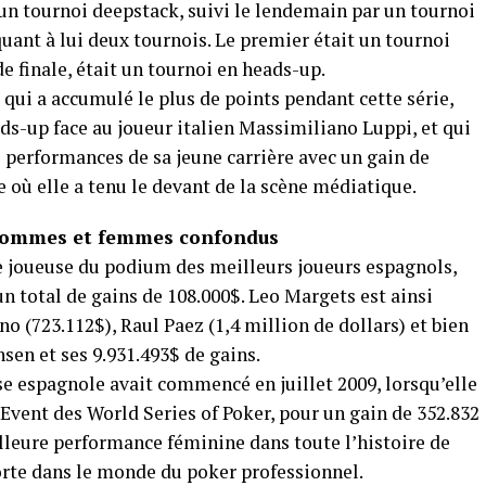
 un tournoi deepstack, suivi le lendemain par un tournoi
quant à lui deux tournois. Le premier était un tournoi
de finale, était un tournoi en heads-up.
 qui a accumulé le plus de points pendant cette série,
ds-up face au joueur italien Massimiliano Luppi, et qui
 performances de sa jeune carrière avec un gain de
e où elle a tenu le devant de la scène médiatique.
 hommes et femmes confondus
e joueuse du podium des meilleurs joueurs espagnols,
total de gains de 108.000$. Leo Margets est ainsi
o (723.112$), Raul Paez (1,4 million de dollars) et bien
en et ses 9.931.493$ de gains.
se espagnole avait commencé en juillet 2009, lorsqu’elle
 Event des World Series of Poker, pour un gain de 352.832
eilleure performance féminine dans toute l’histoire de
 porte dans le monde du poker professionnel.