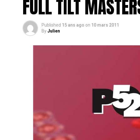
FULL TILT MASTER
Published
15 ans ago
on
10 mars 2011
By
Julien