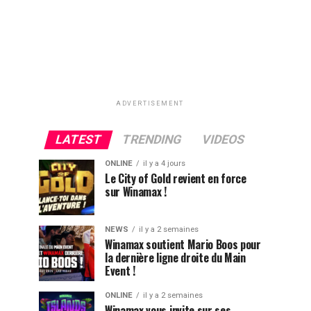
ADVERTISEMENT
LATEST
TRENDING
VIDEOS
ONLINE
il y a 4 jours
Le City of Gold revient en force
sur Winamax !
NEWS
il y a 2 semaines
Winamax soutient Mario Boos pour
la dernière ligne droite du Main
Event !
ONLINE
il y a 2 semaines
Winamax vous invite sur ses