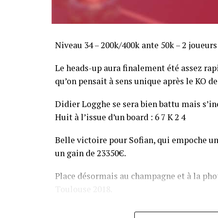
Niveau 34 – 200k/400k ante 50k – 2 joueurs
Le heads-up aura finalement été assez ra
qu’on pensait à sens unique après le KO de 
Didier Logghe se sera bien battu mais s’inc
Huit à l’issue d’un board : 6 7 K 2 4
Belle victoire pour Sofian, qui empoche un
un gain de 23350€.
Place désormais au champagne et à la phot
Toulouse 2018.