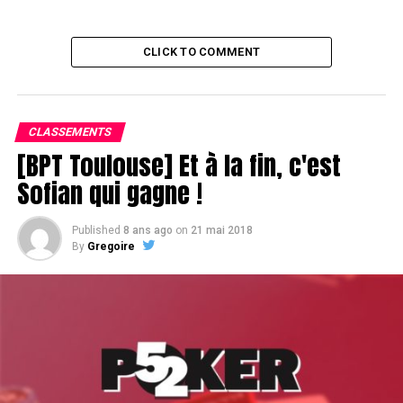
CLICK TO COMMENT
CLASSEMENTS
[BPT Toulouse] Et à la fin, c'est
Sofian qui gagne !
Published
8 ans ago
on
21 mai 2018
By
Gregoire