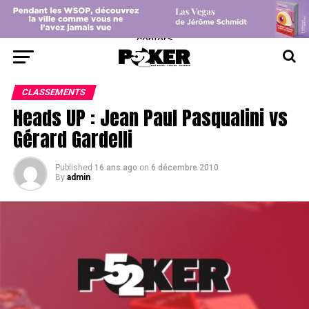
center>
CLASSEMENTS
Heads UP : Jean Paul Pasqualini vs
Gérard Gardelli
Published
16 ans ago
on
6 décembre 2010
By
admin