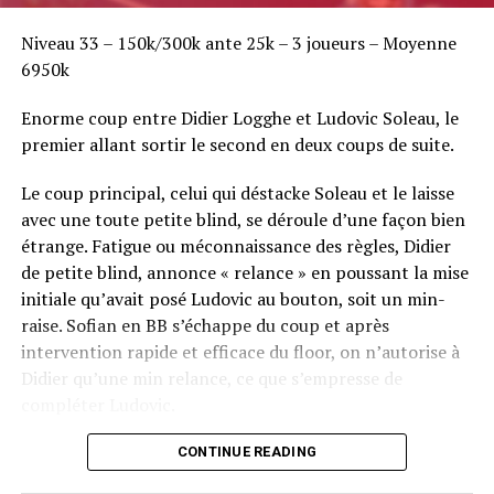
Niveau 33 – 150k/300k ante 25k – 3 joueurs – Moyenne
6950k
Enorme coup entre Didier Logghe et Ludovic Soleau, le
premier allant sortir le second en deux coups de suite.
Le coup principal, celui qui déstacke Soleau et le laisse
avec une toute petite blind, se déroule d’une façon bien
étrange. Fatigue ou méconnaissance des règles, Didier
de petite blind, annonce « relance » en poussant la mise
initiale qu’avait posé Ludovic au bouton, soit un min-
raise. Sofian en BB s’échappe du coup et après
intervention rapide et efficace du floor, on n’autorise à
Didier qu’une min relance, ce que s’empresse de
compléter Ludovic.
Flop QJ4. All-in de Ludovic et insta call de Logghe, avec
CONTINUE READING
QQ pour brelan max floppé. Ludovic retourne les As,