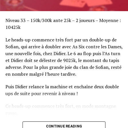
Sofian Benaissa, vainqueur bien entouré !
Niveau 33 – 150k/300k ante 25k – 2 joueurs – Moyenne :
10425k
Le heads-up commence très fort par un double-up de
Sofian, qui arrive à doubler avec As Six contre les Dames,
une nouvelle fois, chez Didier. Le 6 au flop puis l’As turn
et Didier doit se délester de 9025k, le montant du tapis
adverse. Pour la plus grande joie du clan de Sofian, resté
en nombre malgré l’heure tardive.
Puis Didier relance la machine et enchaîne deux double
ups de suite pour revenir à niveau !
Ce heads-up commence très fort, en mode montagne
russe.
CONTINUE READING