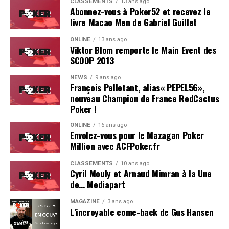
CLASSEMENTS
13 ans ago
Abonnez-vous à Poker52 et recevez le
livre Macao Men de Gabriel Guillet
ONLINE
13 ans ago
Viktor Blom remporte le Main Event des
SCOOP 2013
Soleau à gauche, sorti par Logghe au centre
NEWS
9 ans ago
François Pelletant, alias« PEPEL56»,
nouveau Champion de France RedCactus
Poker !
ONLINE
16 ans ago
Envolez-vous pour le Mazagan Poker
Million avec ACFPoker.fr
CLASSEMENTS
10 ans ago
Cyril Mouly et Arnaud Mimran à la Une
de… Mediapart
MAGAZINE
3 ans ago
L’incroyable come-back de Gus Hansen