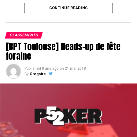
CONTINUE READING
Assis devant une tonne, Sofian remporte le trophée du BPT Toulouse
2018, en costaud !
CLASSEMENTS
[BPT Toulouse] Heads-up de fête
foraine
Published
8 ans ago
on
21 mai 2018
By
Gregoire