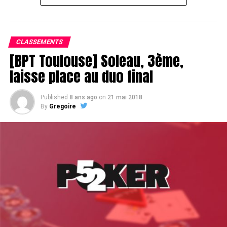
Le champagne va réchauffer si les deux finalistes ne se décident pas !
CLASSEMENTS
[BPT Toulouse] Soleau, 3ème,
laisse place au duo final
Published
8 ans ago
on
21 mai 2018
By
Gregoire