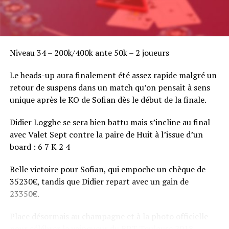
Niveau 34 – 200k/400k ante 50k – 2 joueurs
Le heads-up aura finalement été assez rapide malgré un
retour de suspens dans un match qu’on pensait à sens
unique après le KO de Sofian dès le début de la finale.
Didier Logghe se sera bien battu mais s’incline au final
avec Valet Sept contre la paire de Huit à l’issue d’un
board : 6 7 K 2 4
Belle victoire pour Sofian, qui empoche un chèque de
35230€, tandis que Didier repart avec un gain de
23350€.
Place désormais au champagne et à la photo officielle
pour célébrer le vainqueur du BPT Toulouse 2018.