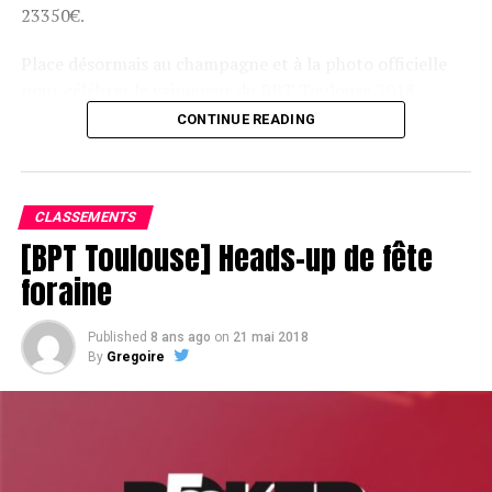
23350€.
Place désormais au champagne et à la photo officielle
pour célébrer le vainqueur du BPT Toulouse 2018.
CONTINUE READING
Assis devant une tonne, Sofian remporte le trophée du BPT Toulouse
2018, en costaud !
CLASSEMENTS
[BPT Toulouse] Heads-up de fête
foraine
Published
8 ans ago
on
21 mai 2018
By
Gregoire