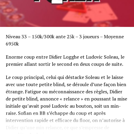
Niveau 33 – 150k/300k ante 25k – 3 joueurs – Moyenne
6950k
Enorme coup entre Didier Logghe et Ludovic Soleau, le
premier allant sortir le second en deux coups de suite.
Le coup principal, celui qui déstacke Soleau et le laisse
avec une toute petite blind, se déroule d’une façon bien
étrange. Fatigue ou méconnaissance des règles, Didier
de petite blind, annonce « relance » en poussant la mise
initiale qu’avait posé Ludovic au bouton, soit un min-
raise. Sofian en BB s’échappe du coup et après
intervention rapide et efficace du floor, on n’autorise à
Didier qu’une min relance, ce que s’empresse de