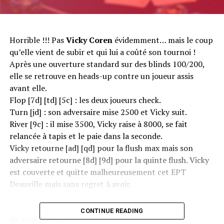
Horrible !!! Pas
Vicky Coren
évidemment… mais le coup
qu’elle vient de subir et qui lui a coûté son tournoi !
Après une ouverture standard sur des blinds 100/200,
elle se retrouve en heads-up contre un joueur assis
avant elle.
Flop [7d] [td] [5c] : les deux joueurs check.
Turn [jd] : son adversaire mise 2500 et Vicky suit.
River [9c] : il mise 3500, Vicky raise à 8000, se fait
relancée à tapis et le paie dans la seconde.
Vicky retourne [ad] [qd] pour la flush max mais son
adversaire retourne [8d] [9d] pour la quinte flush. Vicky
est couverte et quitte malheureusement cet EPT
Deauville mais sans regret à avoir.
CONTINUE READING
RELATED TOPICS: