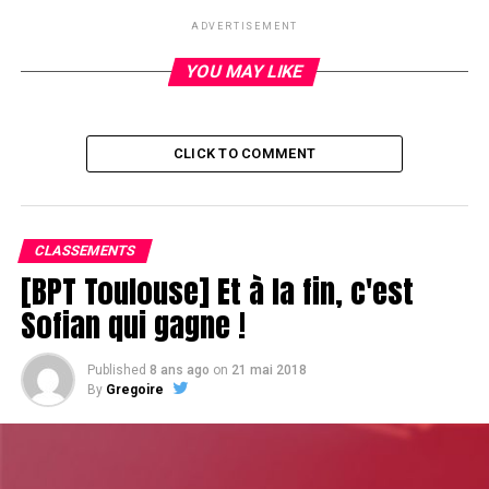
UP NEXT
ADVERTISEMENT
Un petit tour et puis s'en va…
YOU MAY LIKE
DON'T MISS
First break of ze day
CLICK TO COMMENT
CLASSEMENTS
[BPT Toulouse] Et à la fin, c'est
Sofian qui gagne !
Published
8 ans ago
on
21 mai 2018
By
Gregoire