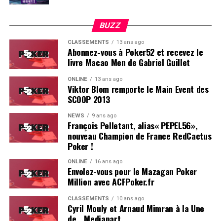
BUZZ
CLASSEMENTS
13 ans ago
Abonnez-vous à Poker52 et recevez le
livre Macao Men de Gabriel Guillet
ONLINE
13 ans ago
Viktor Blom remporte le Main Event des
SCOOP 2013
Soleau à gauche, sorti par Logghe au centre
NEWS
9 ans ago
François Pelletant, alias« PEPEL56»,
nouveau Champion de France RedCactus
Poker !
ONLINE
16 ans ago
Envolez-vous pour le Mazagan Poker
Million avec ACFPoker.fr
CLASSEMENTS
10 ans ago
Cyril Mouly et Arnaud Mimran à la Une
de… Mediapart