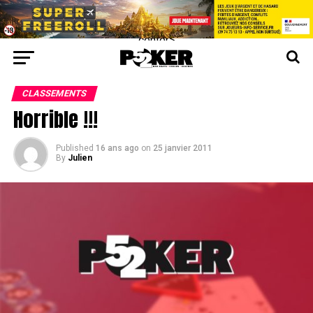
center>
CLASSEMENTS
Horrible !!!
Published
16 ans ago
on
25 janvier 2011
By
Julien