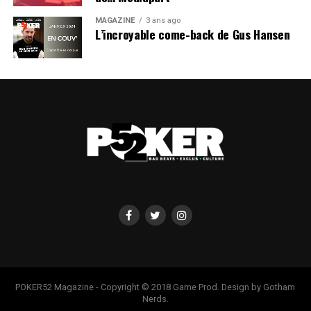
MAGAZINE
3 ans ago
L’incroyable come-back de Gus Hansen
POKER52 Magazine - Copyright © 2018 Game Prod. Design by Gotham
Nerds.