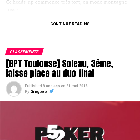
Ce heads-up commence très fort, en mode montagne
russe.
CONTINUE READING
Le champagne va réchauffer si les deux finalistes ne se décident pas !
CLASSEMENTS
[BPT Toulouse] Soleau, 3ème,
laisse place au duo final
Published
8 ans ago
on
21 mai 2018
By
Gregoire