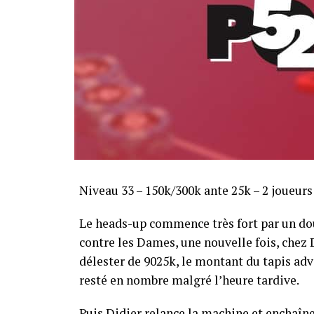
Sofian Benaissa, vainqueur bien entouré !
Niveau 33 – 150k/300k ante 25k – 2 joueur
Le heads-up commence très fort par un dou
contre les Dames, une nouvelle fois, chez Di
délester de 9025k, le montant du tapis adve
resté en nombre malgré l’heure tardive.
Puis Didier relance la machine et enchaîne