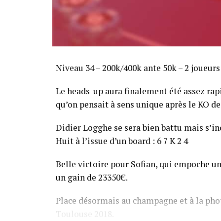
Niveau 34 – 200k/400k ante 50k – 2 joueurs
Le heads-up aura finalement été assez ra
qu’on pensait à sens unique après le KO de 
Didier Logghe se sera bien battu mais s’inc
Huit à l’issue d’un board : 6 7 K 2 4
Belle victoire pour Sofian, qui empoche un
un gain de 23350€.
Place désormais au champagne et à la phot
Toulouse 2018.