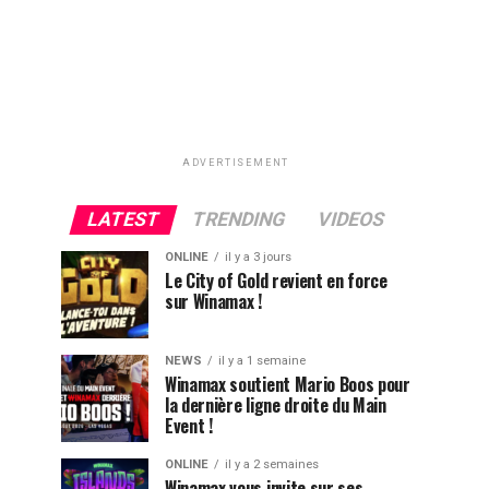
ADVERTISEMENT
LATEST
TRENDING
VIDEOS
ONLINE
il y a 3 jours
Le City of Gold revient en force
sur Winamax !
NEWS
il y a 1 semaine
Winamax soutient Mario Boos pour
la dernière ligne droite du Main
Event !
ONLINE
il y a 2 semaines
Winamax vous invite sur ses