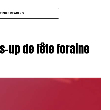
T Toulouse 2018, en costaud !
TINUE READING
s-up de fête foraine