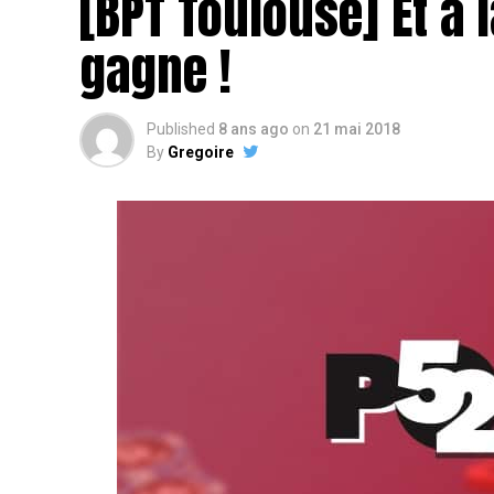
[BPT Toulouse] Et à l
gagne !
Published
8 ans ago
on
21 mai 2018
By
Gregoire