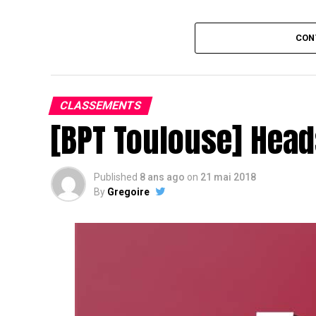
Assis devant une tonne, Sofian remporte le trophée du BP
CON
CLASSEMENTS
[BPT Toulouse] Head
Published
8 ans ago
on
21 mai 2018
By
Gregoire