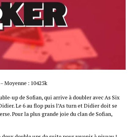
s – Moyenne : 10425k
ble-up de Sofian, qui arrive à doubler avec As Six
dier. Le 6 au flop puis l’As turn et Didier doit se
rse. Pour la plus grande joie du clan de Sofian,
 deux double ups de suite pour revenir à niveau !