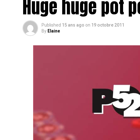
Huge huge pot p
Published
15 ans ago
on
19 octobre 2011
By
Elaine