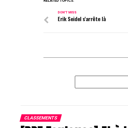
RELATED TOPICS:
DON'T MISS
Erik Seidel s'arrête là
CLASSEMENTS