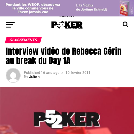
center>
CLASSEMENTS
Interview vidéo de Rebecca Gérin
au break du Day 1A
Published
16 ans ago
on
10 février 2011
By
Julien