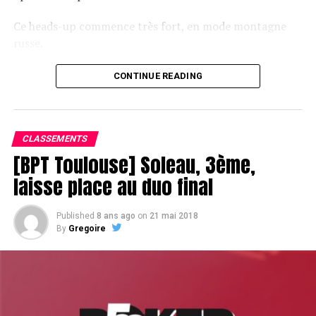
Ce heads-up commence très fort, en mode montagne
russe.
CONTINUE READING
Le champagne va réchauffer si les deux finalistes ne se décident pas !
CLASSEMENTS
[BPT Toulouse] Soleau, 3ème,
laisse place au duo final
Published
8 ans ago
on
21 mai 2018
By
Gregoire