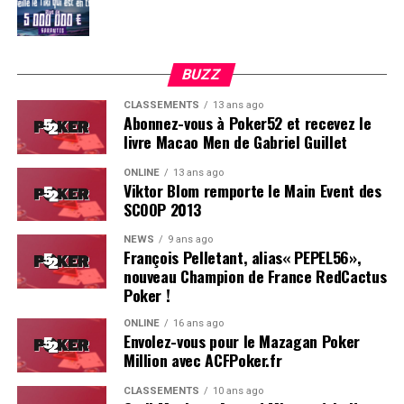
BUZZ
CLASSEMENTS
13 ans ago
Abonnez-vous à Poker52 et recevez le
livre Macao Men de Gabriel Guillet
ONLINE
13 ans ago
Viktor Blom remporte le Main Event des
SCOOP 2013
Soleau à gauche, sorti par Logghe au centre
NEWS
9 ans ago
François Pelletant, alias« PEPEL56»,
nouveau Champion de France RedCactus
Poker !
ONLINE
16 ans ago
Envolez-vous pour le Mazagan Poker
Million avec ACFPoker.fr
CLASSEMENTS
10 ans ago