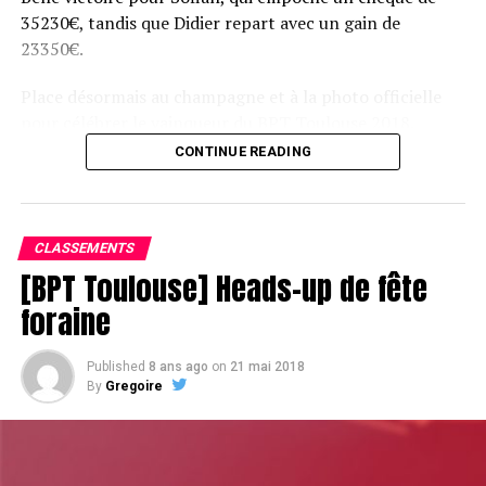
35230€, tandis que Didier repart avec un gain de
23350€.
Place désormais au champagne et à la photo officielle
pour célébrer le vainqueur du BPT Toulouse 2018.
CONTINUE READING
Assis devant une tonne, Sofian remporte le trophée du BPT Toulouse
2018, en costaud !
CLASSEMENTS
[BPT Toulouse] Heads-up de fête
foraine
Published
8 ans ago
on
21 mai 2018
By
Gregoire