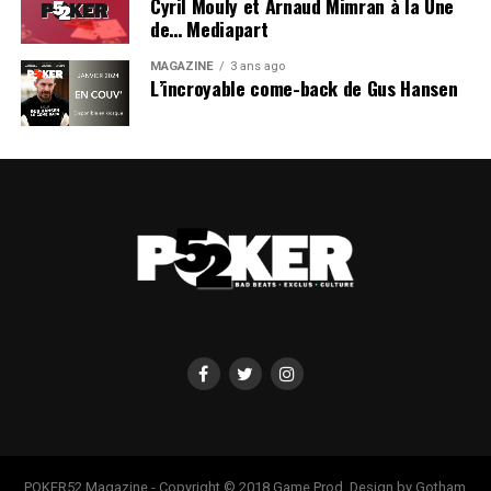
Cyril Mouly et Arnaud Mimran à la Une
de… Mediapart
MAGAZINE
3 ans ago
L’incroyable come-back de Gus Hansen
POKER52 Magazine - Copyright © 2018 Game Prod. Design by Gotham