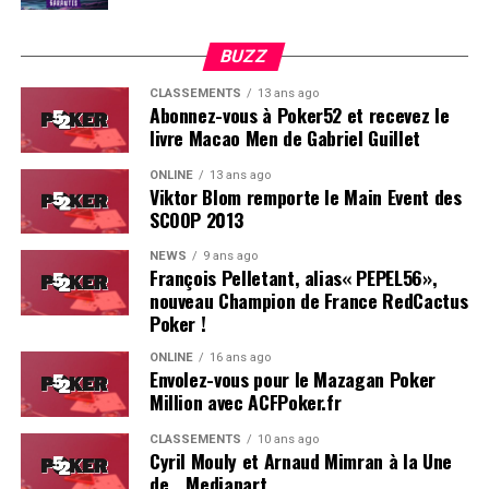
BUZZ
CLASSEMENTS
13 ans ago
Abonnez-vous à Poker52 et recevez le
livre Macao Men de Gabriel Guillet
ONLINE
13 ans ago
Viktor Blom remporte le Main Event des
SCOOP 2013
Soleau à gauche, sorti par Logghe au centre
NEWS
9 ans ago
François Pelletant, alias« PEPEL56»,
nouveau Champion de France RedCactus
Poker !
ONLINE
16 ans ago
Envolez-vous pour le Mazagan Poker
Million avec ACFPoker.fr
CLASSEMENTS
10 ans ago
Cyril Mouly et Arnaud Mimran à la Une
de… Mediapart