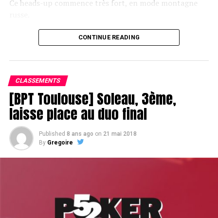
Ce heads-up commence très fort, en mode montagne
russe.
CONTINUE READING
Le champagne va réchauffer si les deux finalistes ne se décident pas !
CLASSEMENTS
[BPT Toulouse] Soleau, 3ème,
laisse place au duo final
Published
8 ans ago
on
21 mai 2018
By
Gregoire