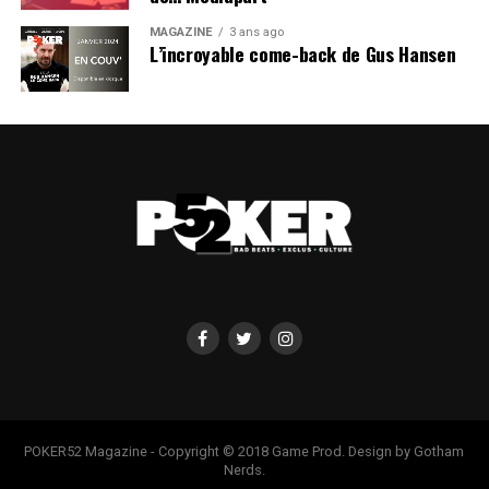
MAGAZINE
3 ans ago
L’incroyable come-back de Gus Hansen
POKER52 Magazine - Copyright © 2018 Game Prod. Design by Gotham
Nerds.