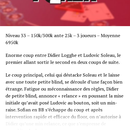
Niveau 33 – 150k/300k ante 25k – 3 joueurs – Moyenne
6950k
Enorme coup entre Didier Logghe et Ludovic Soleau, le
premier allant sortir le second en deux coups de suite.
Le coup principal, celui qui déstacke Soleau et le laisse
avec une toute petite blind, se déroule d’une façon bien
étrange. Fatigue ou méconnaissance des règles, Didier
de petite blind, annonce « relance » en poussant la mise
initiale qu’avait posé Ludovic au bouton, soit un min-
raise. Sofian en BB s’échappe du coup et après
intervention rapide et efficace du floor, on n’autorise à
Didier qu’une min relance, ce que s’empresse de