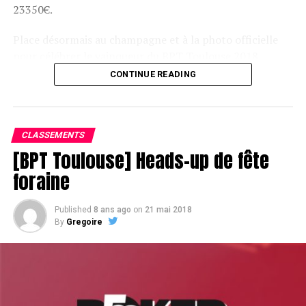
23350€.
Place désormais au champagne et à la photo officielle
pour célébrer le vainqueur du BPT Toulouse 2018.
CONTINUE READING
Assis devant une tonne, Sofian remporte le trophée du BPT Toulouse
2018, en costaud !
CLASSEMENTS
[BPT Toulouse] Heads-up de fête
foraine
Published
8 ans ago
on
21 mai 2018
By
Gregoire