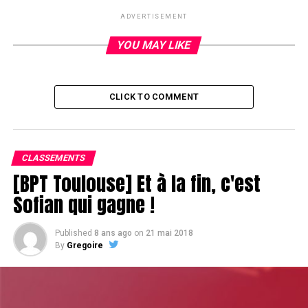
RELATED TOPICS:
ADVERTISEMENT
UP NEXT
YOU MAY LIKE
Dinner-break
DON'T MISS
Bustos
CLICK TO COMMENT
CLASSEMENTS
[BPT Toulouse] Et à la fin, c'est
Sofian qui gagne !
Published
8 ans ago
on
21 mai 2018
By
Gregoire