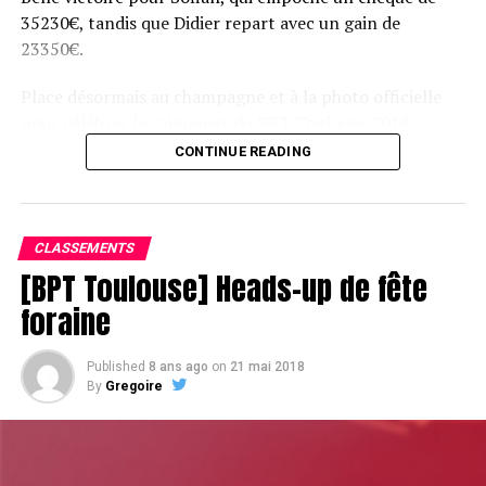
35230€, tandis que Didier repart avec un gain de
23350€.
Place désormais au champagne et à la photo officielle
pour célébrer le vainqueur du BPT Toulouse 2018.
CONTINUE READING
Assis devant une tonne, Sofian remporte le trophée du BPT Toulouse
2018, en costaud !
CLASSEMENTS
[BPT Toulouse] Heads-up de fête
foraine
Published
8 ans ago
on
21 mai 2018
By
Gregoire