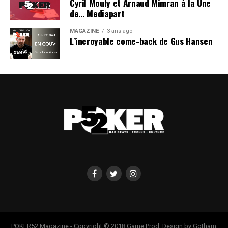
Cyril Mouly et Arnaud Mimran à la Une
de… Mediapart
MAGAZINE
3 ans ago
L’incroyable come-back de Gus Hansen
POKER52 Magazine - Copyright © 2018 Game Prod. Design by Gotham