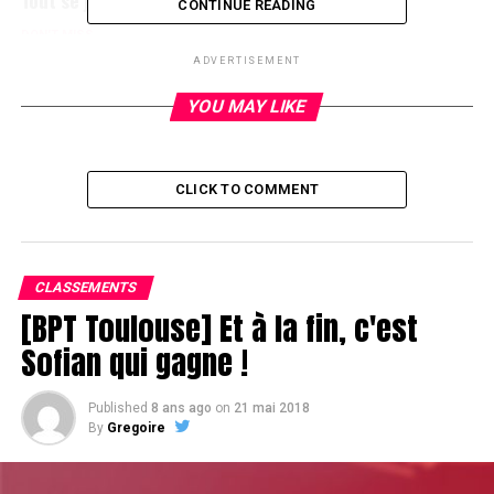
CONTINUE READING
DON'T MISS
Une table difficile à manoeuvrer pour Jean-Pierre Gleize
ADVERTISEMENT
YOU MAY LIKE
CLICK TO COMMENT
CLASSEMENTS
[BPT Toulouse] Et à la fin, c'est
Sofian qui gagne !
Published
8 ans ago
on
21 mai 2018
By
Gregoire