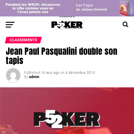
center>
CLASSEMENTS
Jean Paul Pasqualini double son
tapis
Published
16 ans ago
on
4 décembre 2010
By
admin