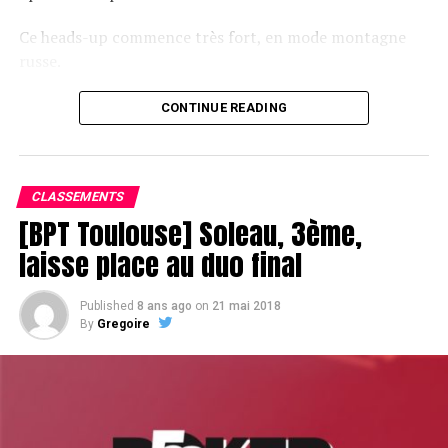
Ce heads-up commence très fort, en mode montagne
russe.
CONTINUE READING
Le champagne va réchauffer si les deux finalistes ne se décident pas !
CLASSEMENTS
[BPT Toulouse] Soleau, 3ème,
laisse place au duo final
Published
8 ans ago
on
21 mai 2018
By
Gregoire