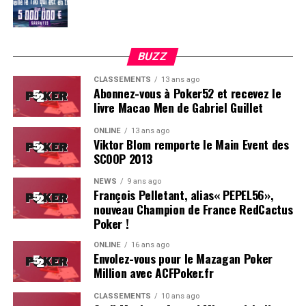
BUZZ
CLASSEMENTS
13 ans ago
Abonnez-vous à Poker52 et recevez le
livre Macao Men de Gabriel Guillet
ONLINE
13 ans ago
Viktor Blom remporte le Main Event des
SCOOP 2013
Soleau à gauche, sorti par Logghe au centre
NEWS
9 ans ago
François Pelletant, alias« PEPEL56»,
nouveau Champion de France RedCactus
Poker !
ONLINE
16 ans ago
Envolez-vous pour le Mazagan Poker
Million avec ACFPoker.fr
CLASSEMENTS
10 ans ago