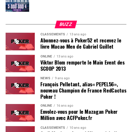
BUZZ
CLASSEMENTS
13 ans ago
Abonnez-vous à Poker52 et recevez le
livre Macao Men de Gabriel Guillet
ONLINE
13 ans ago
Viktor Blom remporte le Main Event des
SCOOP 2013
Soleau à gauche, sorti par Logghe au centre
NEWS
9 ans ago
François Pelletant, alias« PEPEL56»,
nouveau Champion de France RedCactus
Poker !
ONLINE
16 ans ago
Envolez-vous pour le Mazagan Poker
Million avec ACFPoker.fr
CLASSEMENTS
10 ans ago