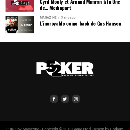
Cyril Mouly et Arnaud Mimran à la Une
de… Mediapart
MAGAZINE
3 ans ago
L’incroyable come-back de Gus Hansen
POKER52 Magazine - Copyright © 2018 Game Prod. Design by Gotham