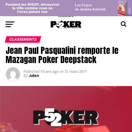
center>
CLASSEMENTS
Jean Paul Pasqualini remporte le
Mazagan Poker Deepstack
Published
15 ans ago
on
21 mars 2011
By
Julien