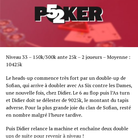
14e – 3.636€
RELATED TOPICS:
UP NEXT
EPT DEAUVILLE
Sofian Benaissa, vainqueur bien entouré !
DON'T MISS
Niveau 33 – 150k/300k ante 25k – 2 joueurs – Moyenne :
LIVE COVERAGE du Mazagan Poker Million : du 18 au 20
10425k
mars
Le heads-up commence très fort par un double-up de
Sofian, qui arrive à doubler avec As Six contre les Dames,
une nouvelle fois, chez Didier. Le 6 au flop puis l’As turn
et Didier doit se délester de 9025k, le montant du tapis
adverse. Pour la plus grande joie du clan de Sofian, resté
en nombre malgré l’heure tardive.
Puis Didier relance la machine et enchaîne deux double
ups de suite pour revenir à niveau !