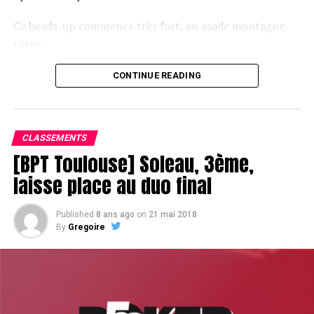
Ce heads-up commence très fort, en mode montagne
russe.
CONTINUE READING
Le champagne va réchauffer si les deux finalistes ne se décident pas !
CLASSEMENTS
[BPT Toulouse] Soleau, 3ème,
laisse place au duo final
Published
8 ans ago
on
21 mai 2018
By
Gregoire