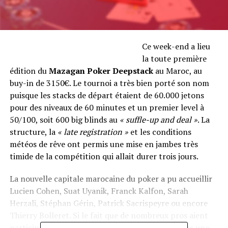
Ce week-end a lieu
la toute première
édition du
Mazagan Poker Deepstack
au Maroc, au
buy-in de 3150€. Le tournoi a très bien porté son nom
puisque les stacks de départ étaient de 60.000 jetons
pour des niveaux de 60 minutes et un premier level à
50/100, soit 600 big blinds au
« suffle-up and deal »
. La
structure, la
« late registration »
et les conditions
météos de rêve ont permis une mise en jambes très
timide de la compétition qui allait durer trois jours.
La nouvelle capitale marocaine du poker a pu accueillir
Lucien Cohen, Suat Uyanik, Franck Kalfon, Sarah
Herzali, Stéphan Gérin, Patrick Sacrispeyre ou encore
Thierry Bolleret. Si le fait que de nombreux pros aient
participé à ce Mazagan Poker Deepstack n’est pas une