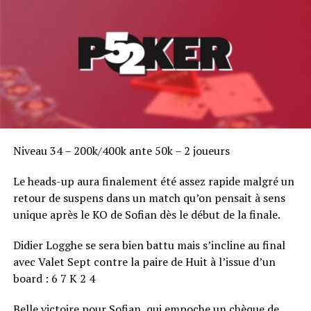
une énième victoire à son palmarès qui pourrait bien le
faire revenir sur sa décision.
Niveau 34 – 200k/400k ante 50k – 2 joueurs
Le heads-up aura finalement été assez rapide malgré un
retour de suspens dans un match qu’on pensait à sens
unique après le KO de Sofian dès le début de la finale.
Didier Logghe se sera bien battu mais s’incline au final
avec Valet Sept contre la paire de Huit à l’issue d’un
board : 6 7 K 2 4
Belle victoire pour Sofian, qui empoche un chèque de