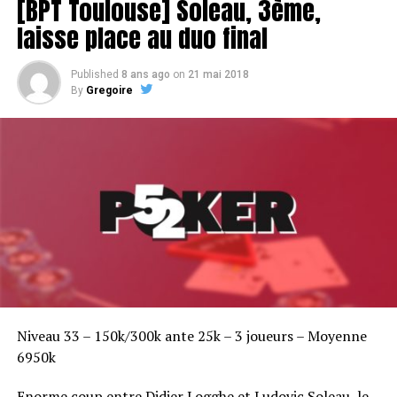
[BPT Toulouse] Soleau, 3ème,
laisse place au duo final
Published
8 ans ago
on
21 mai 2018
By
Gregoire
Niveau 33 – 150k/300k ante 25k – 3 joueurs – Moyenne
6950k
Enorme coup entre Didier Logghe et Ludovic Soleau, le