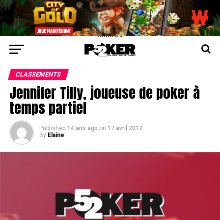
center>
CLASSEMENTS
Jennifer Tilly, joueuse de poker à
temps partiel
Published
14 ans ago
on
17 avril 2012
By
Elaine