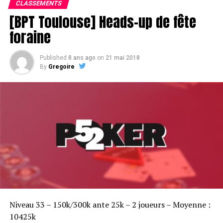
CLASSEMENTS
[BPT Toulouse] Heads-up de fête
foraine
Published
8 ans ago
on
21 mai 2018
By
Gregoire
Sofian Benaissa, vainqueur bien entouré !
Niveau 33 – 150k/300k ante 25k – 2 joueurs – Moyenne :
10425k