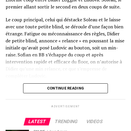
premier allant sortir le second en deux coups de suite.
Le coup principal, celui qui déstacke Soleau et le laisse
avec une toute petite blind, se déroule d’une façon bien
étrange. Fatigue ou méconnaissance des règles, Didier
de petite blind, annonce « relance » en poussant la mise
initiale qu’avait posé Ludovic au bouton, soit un min-
raise. Sofian en BB s’échappe du coup et après
intervention rapide et efficace du floor, on n’autorise à
Didier qu’une min relance, ce que s’empresse de
compléter Ludovic.
Flop QJ4. All-in de Ludovic et insta call de Logghe, avec
CONTINUE READING
QQ pour brelan max floppé. Ludovic retourne les As,
meurtris, et rien ne vient l’aider. Après avoir payé les
ADVERTISEMENT
4420k du tapis adverse, il ne lui reste que 450k, soit à
peine une BB, qu’il perdra le coup suivant contre le
LATEST
TRENDING
VIDEOS
même adversaire.