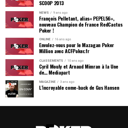
SCOOP 2013
Soleau à gauche, sorti par Logghe au centre
NEWS
9 ans ago
François Pelletant, alias« PEPEL56»,
nouveau Champion de France RedCactus
Poker !
ONLINE
16 ans ago
Envolez-vous pour le Mazagan Poker
Million avec ACFPoker.fr
CLASSEMENTS
10 ans ago
Cyril Mouly et Arnaud Mimran à la Une
de… Mediapart
MAGAZINE
3 ans ago
L’incroyable come-back de Gus Hansen