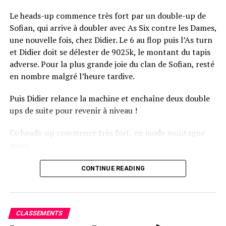
Le heads-up commence très fort par un double-up de
Sofian, qui arrive à doubler avec As Six contre les Dames,
une nouvelle fois, chez Didier. Le 6 au flop puis l’As turn
et Didier doit se délester de 9025k, le montant du tapis
adverse. Pour la plus grande joie du clan de Sofian, resté
en nombre malgré l’heure tardive.
Puis Didier relance la machine et enchaîne deux double
ups de suite pour revenir à niveau !
Ce heads-up commence très fort, en mode montagne
russe.
CONTINUE READING
Le champagne va réchauffer si les deux finalistes ne se décident pas !
CLASSEMENTS