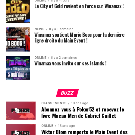
ONLINE
il y a 4 jours
Ludovic Soleau sort donc à la troisième place, pour un
Le City of Gold revient en force sur Winamax !
joli gain de 15720€ !
Place au heads-up final.
NEWS
il y a 1 semaine
Winamax soutient Mario Boos pour la dernière
ligne droite du Main Event !
ONLINE
il y a 2 semaines
Winamax vous invite sur ses Islands !
BUZZ
CLASSEMENTS
13 ans ago
Abonnez-vous à Poker52 et recevez le
livre Macao Men de Gabriel Guillet
ONLINE
13 ans ago
Viktor Blom remporte le Main Event des