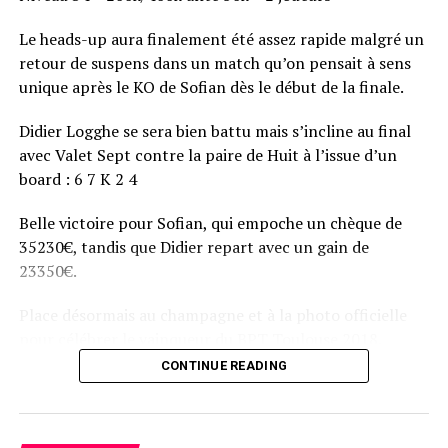
Le heads-up aura finalement été assez rapide malgré un
retour de suspens dans un match qu’on pensait à sens
unique après le KO de Sofian dès le début de la finale.
Didier Logghe se sera bien battu mais s’incline au final
avec Valet Sept contre la paire de Huit à l’issue d’un
board : 6 7 K 2 4
Belle victoire pour Sofian, qui empoche un chèque de
35230€, tandis que Didier repart avec un gain de
23350€.
Place désormais au champagne et à la photo officielle
pour célébrer le vainqueur du BPT Toulouse 2018.
CONTINUE READING
Assis devant une tonne, Sofian remporte le trophée du BPT Toulouse
2018, en costaud !