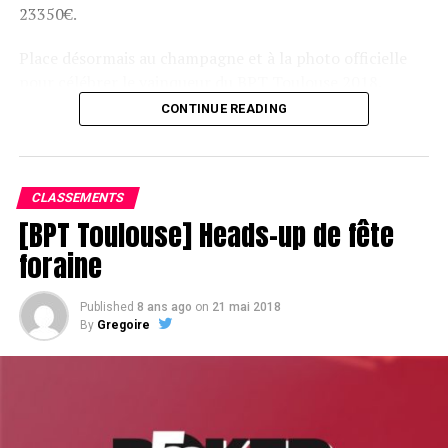
23350€.
Place désormais au champagne et à la photo officielle
pour célébrer le vainqueur du BPT Toulouse 2018.
CONTINUE READING
Assis devant une tonne, Sofian remporte le trophée du BPT Toulouse
2018, en costaud !
CLASSEMENTS
[BPT Toulouse] Heads-up de fête
foraine
Published
8 ans ago
on
21 mai 2018
By
Gregoire