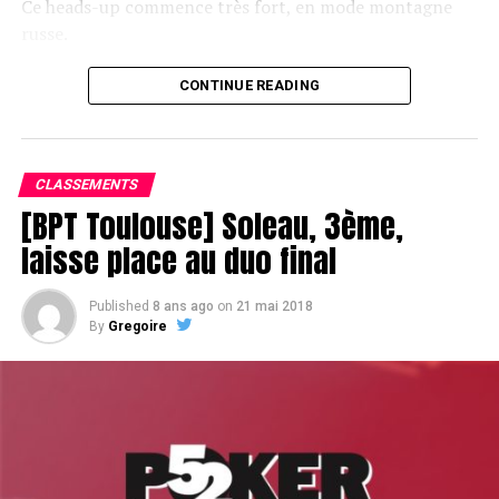
Ce heads-up commence très fort, en mode montagne
russe.
CONTINUE READING
Le champagne va réchauffer si les deux finalistes ne se décident pas !
CLASSEMENTS
[BPT Toulouse] Soleau, 3ème,
laisse place au duo final
Published
8 ans ago
on
21 mai 2018
By
Gregoire