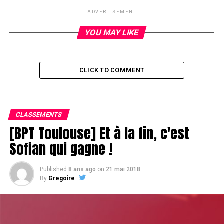
ADVERTISEMENT
RELATED TOPICS:
YOU MAY LIKE
UP NEXT
Fin de partie pour Ludwig De Saint Etienne
DON'T MISS
CLICK TO COMMENT
Jimmy et Basou, duo d'enfer
CLASSEMENTS
[BPT Toulouse] Et à la fin, c'est
Sofian qui gagne !
Published
8 ans ago
on
21 mai 2018
By
Gregoire