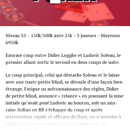
Niveau 33 – 150k/300k ante 25k – 3 joueurs – Moyenne
6950k
Enorme coup entre Didier Logghe et Ludovic Soleau, le
premier allant sortir le second en deux coups de suite.
Le coup principal, celui qui déstacke Soleau et le laisse
avec une toute petite blind, se déroule d’une façon bien
étrange. Fatigue ou méconnaissance des règles, Didier
de petite blind, annonce « relance » en poussant la mise
initiale qu’avait posé Ludovic au bouton, soit un min-
raise. Sofian en BB s’échappe du coup et après
intervention rapide et efficace du floor, on n’autorise à
Didier qu’une min relance, ce que s’empresse de