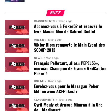
BUZZ
CLASSEMENTS
13 ans ago
Abonnez-vous à Poker52 et recevez le
livre Macao Men de Gabriel Guillet
ONLINE
13 ans ago
Viktor Blom remporte le Main Event des
SCOOP 2013
Soleau à gauche, sorti par Logghe au centre
NEWS
9 ans ago
François Pelletant, alias« PEPEL56»,
nouveau Champion de France RedCactus
Poker !
ONLINE
16 ans ago
Envolez-vous pour le Mazagan Poker
Million avec ACFPoker.fr
CLASSEMENTS
10 ans ago
Cyril Mouly et Arnaud Mimran à la Une
de… Mediapart