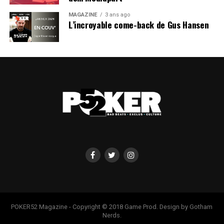
MAGAZINE
3 ans ago
L’incroyable come-back de Gus Hansen
POKER52 Magazine - Copyright © 2018 Game Prod. Design by Gotham
Nerds.