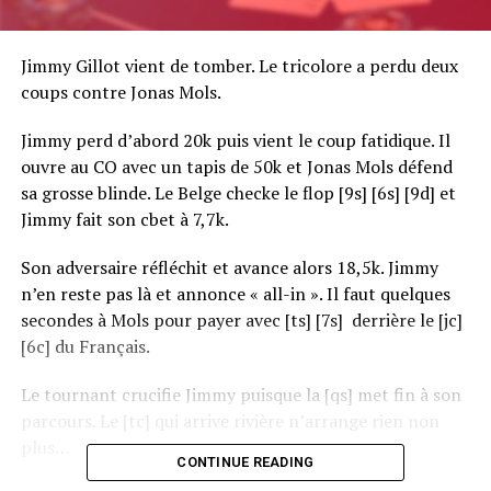
Jimmy Gillot vient de tomber. Le tricolore a perdu deux
coups contre Jonas Mols.
Jimmy perd d’abord 20k puis vient le coup fatidique. Il
ouvre au CO avec un tapis de 50k et Jonas Mols défend
sa grosse blinde. Le Belge checke le flop [9s] [6s] [9d] et
Jimmy fait son cbet à 7,7k.
Son adversaire réfléchit et avance alors 18,5k. Jimmy
n’en reste pas là et annonce « all-in ». Il faut quelques
secondes à Mols pour payer avec [ts] [7s] derrière le [jc]
[6c] du Français.
Le tournant crucifie Jimmy puisque la [qs] met fin à son
parcours. Le [tc] qui arrive rivière n’arrange rien non
plus…
CONTINUE READING