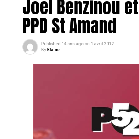
Joël Benzinou et
PPD St Amand
Published
14 ans ago
on
1 avril 2012
By
Elaine