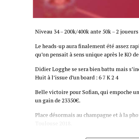
Niveau 34 – 200k/400k ante 50k – 2 joueurs
Le heads-up aura finalement été assez ra
qu’on pensait à sens unique après le KO de 
Didier Logghe se sera bien battu mais s’inc
Huit à l’issue d’un board : 6 7 K 2 4
Belle victoire pour Sofian, qui empoche un
un gain de 23350€.
Place désormais au champagne et à la phot
Toulouse 2018.