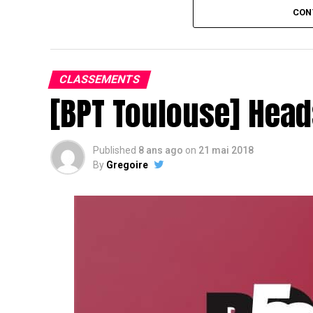
Assis devant une tonne, Sofian remporte le trophée du BP
CON
CLASSEMENTS
[BPT Toulouse] Head
Published
8 ans ago
on
21 mai 2018
By
Gregoire