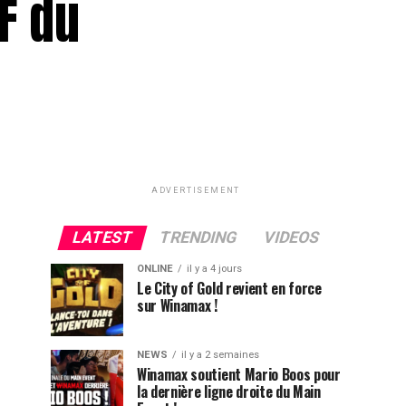
F du
ADVERTISEMENT
LATEST
TRENDING
VIDEOS
ONLINE
il y a 4 jours
Le City of Gold revient en force
sur Winamax !
NEWS
il y a 2 semaines
Winamax soutient Mario Boos pour
la dernière ligne droite du Main