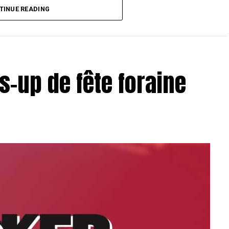
T Toulouse 2018, en costaud !
TINUE READING
s-up de fête foraine