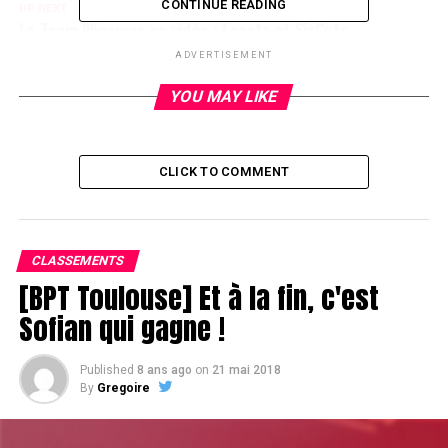
CONTINUE READING
UP NEXT
Le Team Winamax en vidéo : Locsta et SirCuts
ADVERTISEMENT
DON'T MISS
BREAK
YOU MAY LIKE
CLICK TO COMMENT
CLASSEMENTS
[BPT Toulouse] Et à la fin, c'est
Sofian qui gagne !
Published
8 ans ago
on
21 mai 2018
By
Gregoire