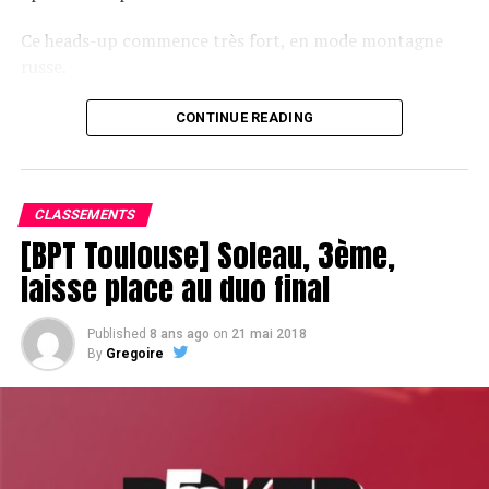
Ce heads-up commence très fort, en mode montagne
russe.
CONTINUE READING
Le champagne va réchauffer si les deux finalistes ne se décident pas !
CLASSEMENTS
[BPT Toulouse] Soleau, 3ème,
laisse place au duo final
Published
8 ans ago
on
21 mai 2018
By
Gregoire