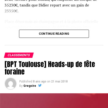
35230€, tandis que Didier repart avec un gain de
23350€.
Place désormais au champagne et à la photo officielle
pour célébrer le vainqueur du BPT Toulouse 2018.
CONTINUE READING
Assis devant une tonne, Sofian remporte le trophée du BPT Toulouse
2018, en costaud !
CLASSEMENTS
[BPT Toulouse] Heads-up de fête
foraine
Published
8 ans ago
on
21 mai 2018
By
Gregoire