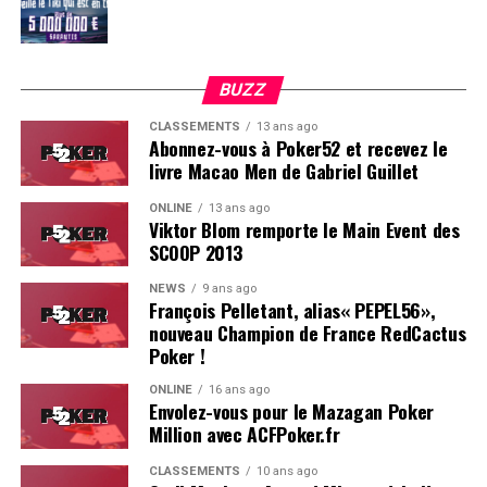
BUZZ
CLASSEMENTS
13 ans ago
Abonnez-vous à Poker52 et recevez le
livre Macao Men de Gabriel Guillet
ONLINE
13 ans ago
Viktor Blom remporte le Main Event des
SCOOP 2013
Soleau à gauche, sorti par Logghe au centre
NEWS
9 ans ago
François Pelletant, alias« PEPEL56»,
nouveau Champion de France RedCactus
Poker !
ONLINE
16 ans ago
Envolez-vous pour le Mazagan Poker
Million avec ACFPoker.fr
CLASSEMENTS
10 ans ago