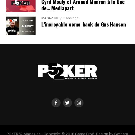
Cyril Mouly et Arnaud Mimran à la Une
de… Mediapart
MAGAZINE
3 ans ago
L’incroyable come-back de Gus Hansen
POKER52 Magazine - Copyright © 2018 Game Prod. Design by Gotham