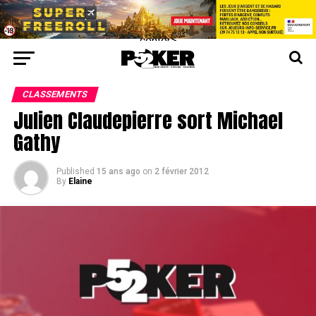
center>
CLASSEMENTS
Julien Claudepierre sort Michael
Gathy
Published
15 ans ago
on
2 février 2012
By
Elaine