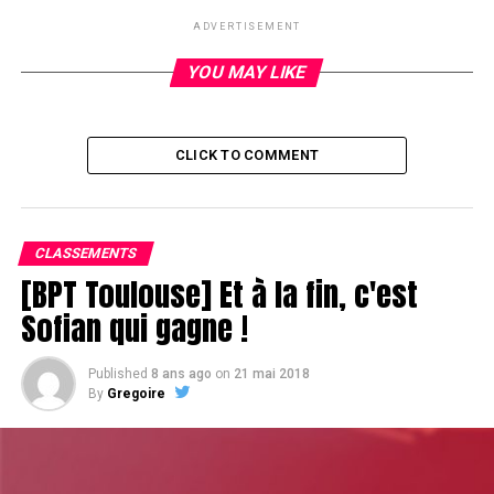
Jour 1.
ADVERTISEMENT
Partypoke
r aura perdu Bruno Solo, également en fin de
YOU MAY LIKE
Jour 1.
RELATED TOPICS:
CLICK TO COMMENT
UP NEXT
Chipcount au dinner-break
DON'T MISS
CLASSEMENTS
Vous les femmes
[BPT Toulouse] Et à la fin, c'est
Sofian qui gagne !
Published
8 ans ago
on
21 mai 2018
By
Gregoire