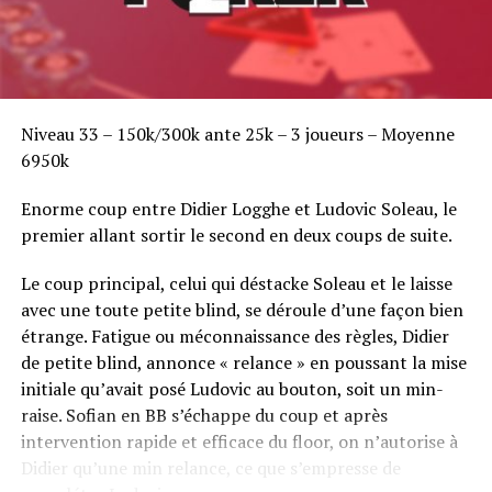
Niveau 33 – 150k/300k ante 25k – 3 joueurs – Moyenne
6950k
Enorme coup entre Didier Logghe et Ludovic Soleau, le
premier allant sortir le second en deux coups de suite.
Le coup principal, celui qui déstacke Soleau et le laisse
avec une toute petite blind, se déroule d’une façon bien
étrange. Fatigue ou méconnaissance des règles, Didier
de petite blind, annonce « relance » en poussant la mise
initiale qu’avait posé Ludovic au bouton, soit un min-
raise. Sofian en BB s’échappe du coup et après
intervention rapide et efficace du floor, on n’autorise à
Didier qu’une min relance, ce que s’empresse de