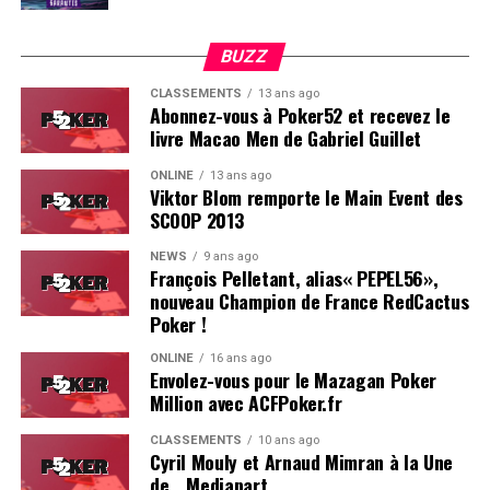
BUZZ
CLASSEMENTS
13 ans ago
Abonnez-vous à Poker52 et recevez le
livre Macao Men de Gabriel Guillet
ONLINE
13 ans ago
Viktor Blom remporte le Main Event des
SCOOP 2013
Soleau à gauche, sorti par Logghe au centre
NEWS
9 ans ago
François Pelletant, alias« PEPEL56»,
nouveau Champion de France RedCactus
Poker !
ONLINE
16 ans ago
Envolez-vous pour le Mazagan Poker
Million avec ACFPoker.fr
CLASSEMENTS
10 ans ago
Cyril Mouly et Arnaud Mimran à la Une
de… Mediapart