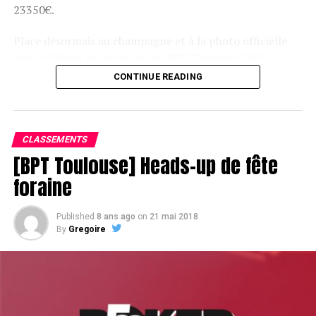
23350€.
Place désormais au champagne et à la photo officielle
pour célébrer le vainqueur du BPT Toulouse 2018.
CONTINUE READING
Assis devant une tonne, Sofian remporte le trophée du BPT Toulouse
2018, en costaud !
CLASSEMENTS
[BPT Toulouse] Heads-up de fête
foraine
Published
8 ans ago
on
21 mai 2018
By
Gregoire