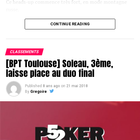
Ce heads-up commence très fort, en mode montagne
russe.
CONTINUE READING
Le champagne va réchauffer si les deux finalistes ne se décident pas !
CLASSEMENTS
[BPT Toulouse] Soleau, 3ème,
laisse place au duo final
Published
8 ans ago
on
21 mai 2018
By
Gregoire