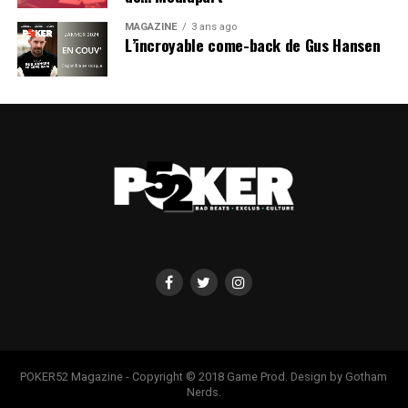
MAGAZINE
3 ans ago
L’incroyable come-back de Gus Hansen
POKER52 Magazine - Copyright © 2018 Game Prod. Design by Gotham
Nerds.