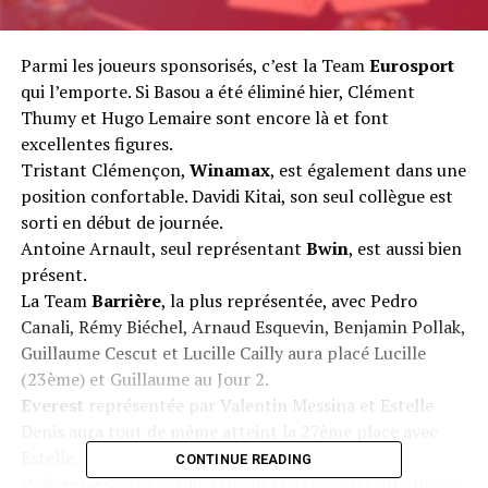
Parmi les joueurs sponsorisés, c’est la Team
Eurosport
qui l’emporte. Si Basou a été éliminé hier, Clément
Thumy et Hugo Lemaire sont encore là et font
excellentes figures.
Tristant Clémençon,
Winamax
, est également dans une
position confortable. Davidi Kitai, son seul collègue est
sorti en début de journée.
Antoine Arnault, seul représentant
Bwin
, est aussi bien
présent.
La Team
Barrière
, la plus représentée, avec Pedro
Canali, Rémy Biéchel, Arnaud Esquevin, Benjamin Pollak,
Guillaume Cescut et Lucille Cailly aura placé Lucille
(23ème) et Guillaume au Jour 2.
Everest
représentée par Valentin Messina et Estelle
Denis aura tout de même atteint la 27ème place avec
Estelle.
CONTINUE READING
Pokerstars
aura perdu Arnaud Mattern en toute fin de