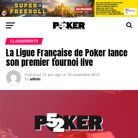
center>
CLASSEMENTS
La Ligue Française de Poker lance
son premier tournoi live
Published
16 ans ago
on
25 novembre 2010
By
admin