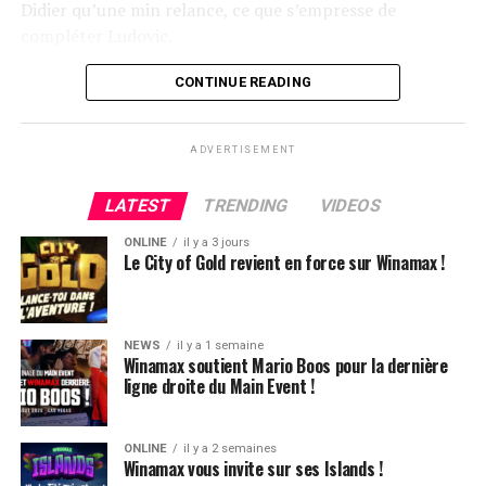
Didier qu’une min relance, ce que s’empresse de
compléter Ludovic.
Flop QJ4. All-in de Ludovic et insta call de Logghe, avec
CONTINUE READING
QQ pour brelan max floppé. Ludovic retourne les As,
meurtris, et rien ne vient l’aider. Après avoir payé les
ADVERTISEMENT
4420k du tapis adverse, il ne lui reste que 450k, soit à
peine une BB, qu’il perdra le coup suivant contre le
LATEST
TRENDING
VIDEOS
même adversaire.
ONLINE
il y a 3 jours
Ludovic Soleau sort donc à la troisième place, pour un
Le City of Gold revient en force sur Winamax !
joli gain de 15720€ !
Place au heads-up final.
NEWS
il y a 1 semaine
Winamax soutient Mario Boos pour la dernière
ligne droite du Main Event !
ONLINE
il y a 2 semaines
Winamax vous invite sur ses Islands !