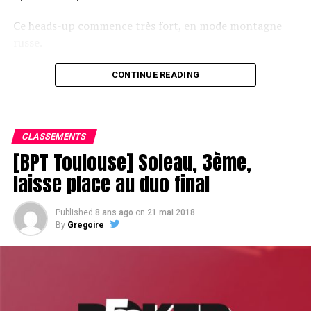
Ce heads-up commence très fort, en mode montagne
russe.
CONTINUE READING
Le champagne va réchauffer si les deux finalistes ne se décident pas !
CLASSEMENTS
[BPT Toulouse] Soleau, 3ème,
laisse place au duo final
Published
8 ans ago
on
21 mai 2018
By
Gregoire