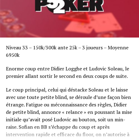
Niveau 33 – 150k/300k ante 25k – 3 joueurs – Moyenne
6950k
Enorme coup entre Didier Logghe et Ludovic Soleau, le
premier allant sortir le second en deux coups de suite.
Le coup principal, celui qui déstacke Soleau et le laisse
avec une toute petite blind, se déroule d’une façon bien
étrange. Fatigue ou méconnaissance des règles, Didier
de petite blind, annonce « relance » en poussant la mise
initiale qu’avait posé Ludovic au bouton, soit un min-
raise. Sofian en BB s’échappe du coup et après
intervention rapide et efficace du floor, on n’autorise à