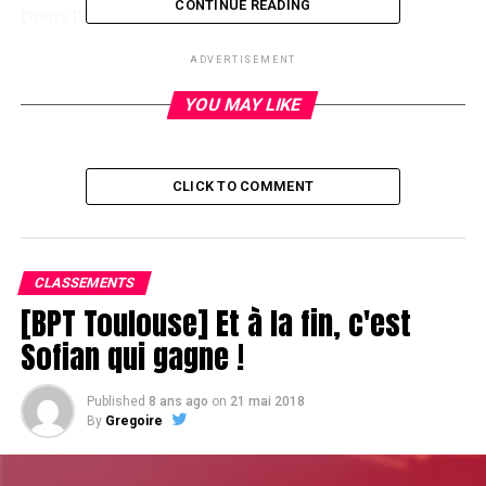
CONTINUE READING
Dreux Poker Club, Club Poker 78, Poker Club
Chaumontais, All-In Poker Club, Sarlat Poker Club, Club
ADVERTISEMENT
3.14, Poker Club de Caudebec les Elbeuf, Poker Panache
Association, PPC, Poker Reims, LCP 94, Nice Hand,
YOU MAY LIKE
Poker Private Club, Bombon Poker Club, LTDL Poker
Team, AssaulxPoker, Damville Poker, Club Poker
95, Association Poker Sevran, VPA, Pomponne Poker
CLICK TO COMMENT
Club, As Poker Brie, Atlantic Poker Association, FMD,
Poker Club Val d’Essone, LGJ, Conflans Poker Club.
Les lots à gagner sont :
CLASSEMENTS
– 1er : 1 package 600€ (tournoi 500€ ACF + cotisation)
[BPT Toulouse] Et à la fin, c'est
– 2ème : 1 package Soirée Prestige de l’ACF
Sofian qui gagne !
– 3ème : 1 package 300€ (tournoi à 200€ ACF +
cotisation)
– 4ème : 1 package 300€ (tournoi à 200€ ACF +
Published
8 ans ago
on
21 mai 2018
By
Gregoire
cotisation)
– 5ème : 1 package 200€ (tournoi à 100€ ACF +
cotisation)