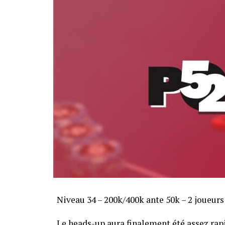
Niveau 34 – 200k/400k ante 50k – 2 joueurs
Le heads-up aura finalement été assez ra