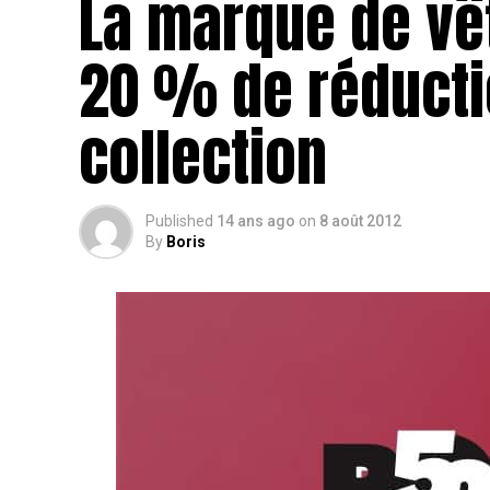
La marque de vê
20 % de réducti
collection
Published
14 ans ago
on
8 août 2012
By
Boris