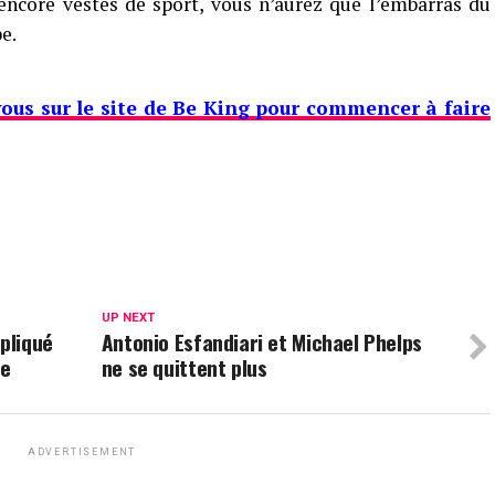
encore vestes de sport, vous n’aurez que l’embarras du
e.
vous sur le site de Be King pour commencer à faire
UP NEXT
mpliqué
Antonio Esfandiari et Michael Phelps
he
ne se quittent plus
ADVERTISEMENT