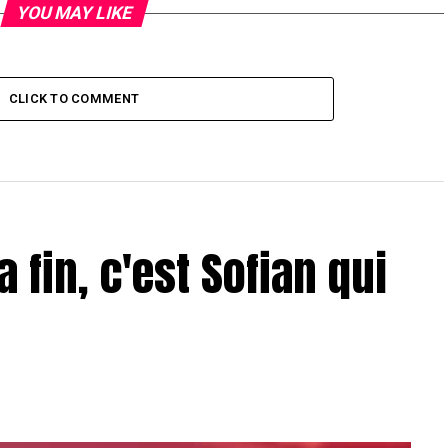
YOU MAY LIKE
CLICK TO COMMENT
a fin, c'est Sofian qui