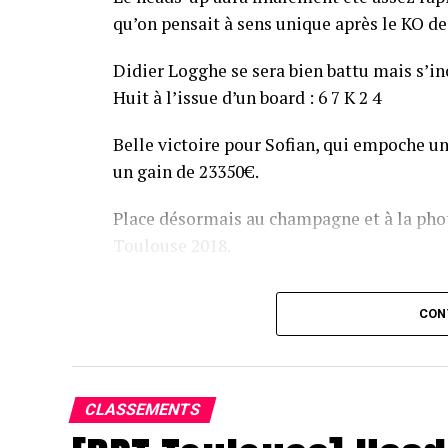
qu’on pensait à sens unique après le KO de 
Didier Logghe se sera bien battu mais s’inc
Huit à l’issue d’un board : 6 7 K 2 4
Belle victoire pour Sofian, qui empoche un
un gain de 23350€.
Place désormais au champagne et à la phot
Toulouse 2018.
Assis devant une tonne, Sofian remporte le trophée du BP
CON
CLASSEMENTS