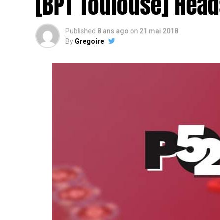
[BPT Toulouse] Head
Published
8 ans ago
on
21 mai 2018
By
Gregoire