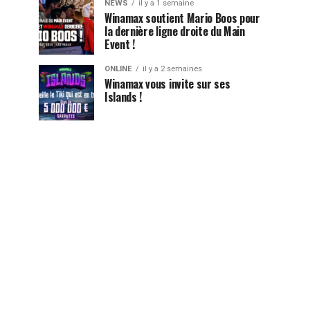
NEWS
il y a 1 semaine
Winamax soutient Mario Boos pour
la dernière ligne droite du Main
Event !
ONLINE
il y a 2 semaines
Winamax vous invite sur ses
Islands !