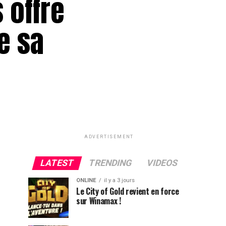
 offre
e sa
ADVERTISEMENT
LATEST
TRENDING
VIDEOS
ONLINE
il y a 3 jours
Le City of Gold revient en force
sur Winamax !