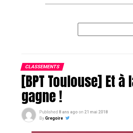
CLASSEMENTS
[BPT Toulouse] Et à l
gagne !
Published
8 ans ago
on
21 mai 2018
By
Gregoire