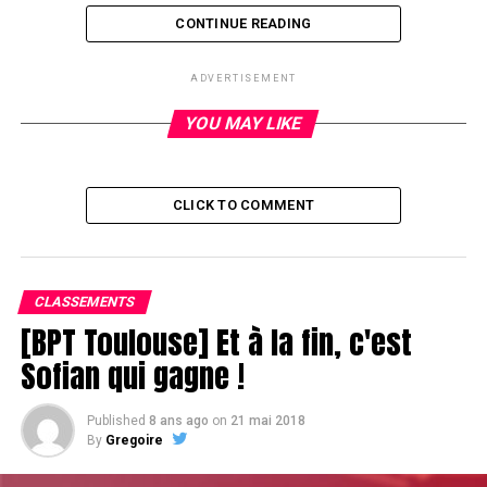
CONTINUE READING
RELATED TOPICS:
ADVERTISEMENT
UP NEXT
Rapide chipcount au premier break
YOU MAY LIKE
DON'T MISS
Burlot va devoir sortir les forceps pour s'en sortir
CLICK TO COMMENT
CLASSEMENTS
[BPT Toulouse] Et à la fin, c'est
Sofian qui gagne !
Published
8 ans ago
on
21 mai 2018
By
Gregoire