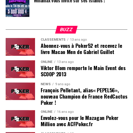
Winamax vous invite sur ses Islands !
BUZZ
CLASSEMENTS
13 ans ago
Abonnez-vous à Poker52 et recevez le
livre Macao Men de Gabriel Guillet
ONLINE
13 ans ago
Viktor Blom remporte le Main Event des
SCOOP 2013
Soleau à gauche, sorti par Logghe au centre
NEWS
9 ans ago
François Pelletant, alias« PEPEL56»,
nouveau Champion de France RedCactus
Poker !
ONLINE
16 ans ago
Envolez-vous pour le Mazagan Poker
Million avec ACFPoker.fr