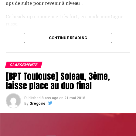
ups de suite pour revenir à niveau !
Ce heads-up commence très fort, en mode montagne
russe.
CONTINUE READING
Le champagne va réchauffer si les deux finalistes ne se décident pas !
CLASSEMENTS
[BPT Toulouse] Soleau, 3ème,
laisse place au duo final
Published
8 ans ago
on
21 mai 2018
By
Gregoire