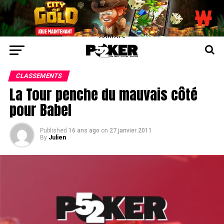
center>
CLASSEMENTS
La Tour penche du mauvais côté
pour Babel
Published
16 ans ago
on
27 janvier 2011
By
Julien