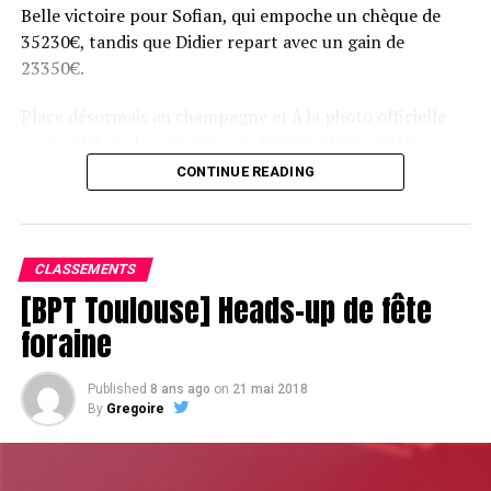
Belle victoire pour Sofian, qui empoche un chèque de
35230€, tandis que Didier repart avec un gain de
23350€.
Place désormais au champagne et à la photo officielle
pour célébrer le vainqueur du BPT Toulouse 2018.
CONTINUE READING
Assis devant une tonne, Sofian remporte le trophée du BPT Toulouse
2018, en costaud !
CLASSEMENTS
[BPT Toulouse] Heads-up de fête
foraine
Published
8 ans ago
on
21 mai 2018
By
Gregoire