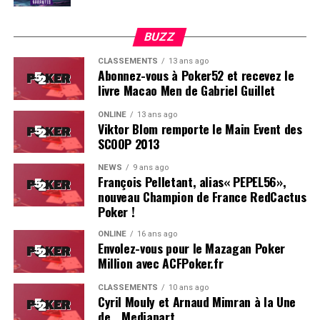
BUZZ
CLASSEMENTS
13 ans ago
Abonnez-vous à Poker52 et recevez le
livre Macao Men de Gabriel Guillet
ONLINE
13 ans ago
Viktor Blom remporte le Main Event des
SCOOP 2013
Soleau à gauche, sorti par Logghe au centre
NEWS
9 ans ago
François Pelletant, alias« PEPEL56»,
nouveau Champion de France RedCactus
Poker !
ONLINE
16 ans ago
Envolez-vous pour le Mazagan Poker
Million avec ACFPoker.fr
CLASSEMENTS
10 ans ago
Cyril Mouly et Arnaud Mimran à la Une
de… Mediapart