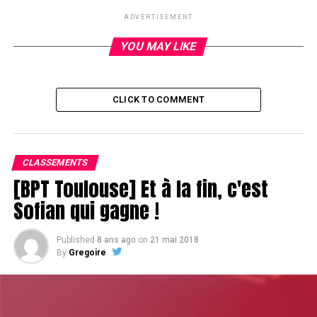
RELATED TOPICS:
ADVERTISEMENT
UP NEXT
Double face
YOU MAY LIKE
DON'T MISS
Le 3 barells qui va bien
CLICK TO COMMENT
CLASSEMENTS
[BPT Toulouse] Et à la fin, c'est
Sofian qui gagne !
Published
8 ans ago
on
21 mai 2018
By
Gregoire