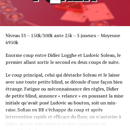
Niveau 33 – 150k/300k ante 25k – 3 joueurs – Moyenne
6950k
Enorme coup entre Didier Logghe et Ludovic Soleau, le
premier allant sortir le second en deux coups de suite.
Le coup principal, celui qui déstacke Soleau et le laisse
avec une toute petite blind, se déroule d’une façon bien
étrange. Fatigue ou méconnaissance des règles, Didier
de petite blind, annonce « relance » en poussant la mise
initiale qu’avait posé Ludovic au bouton, soit un min-
raise. Sofian en BB s’échappe du coup et après
intervention rapide et efficace du floor, on n’autorise à
Didier qu’une min relance, ce que s’empresse de