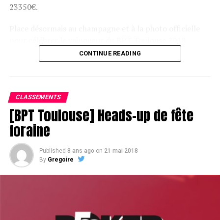
23350€.
Place désormais au champagne et à la photo officielle
pour célébrer le vainqueur du BPT Toulouse 2018.
CONTINUE READING
Assis devant une tonne, Sofian remporte le trophée du BPT Toulouse
2018, en costaud !
CLASSEMENTS
[BPT Toulouse] Heads-up de fête
foraine
Published
8 ans ago
on
21 mai 2018
By
Gregoire