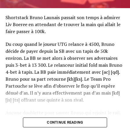
Shortstack Bruno Launais passait son temps à admirer
Liv Boeree en attendant de trouver la main qui allait le
faire passer à 100k.
Du coup quand le joueur UTG relance à 4500, Bruno
décide de payer depuis la SB avec un tapis de 50k
environ. La BB se met alors à observer ses adversaires
puis 3-bet à 13 300. Le relanceur initial fold mais Bruno
4-bet à tapis. La BB paie immédiatement avec [ac] [qd].
Bruno pour sa part retourne [kh][ks]. Le Team Pro
Partouche se lève afin d’observer le flop qu’il espère
dénué d’as. Il n’y aura effectivement pas d’as mais [kd]
[js] [ts] offrant une quinte à son rival.
Aucune doublette pour sauver Bruno qui rejoint le rail.
CONTINUE READING