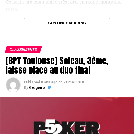
Ce heads-up commence très fort, en mode montagne
russe.
CONTINUE READING
Le champagne va réchauffer si les deux finalistes ne se décident pas !
CLASSEMENTS
[BPT Toulouse] Soleau, 3ème,
laisse place au duo final
Published
8 ans ago
on
21 mai 2018
By
Gregoire