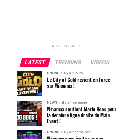
ADVERTISEMENT
LATEST
TRENDING
VIDEOS
ONLINE
il y a 2 jours
Le City of Gold revient en force
sur Winamax !
NEWS
il y a 1 semaine
Winamax soutient Mario Boos pour
la dernière ligne droite du Main
Event !
ONLINE
il y a 2 semaines
Winamax vous invite sur ses