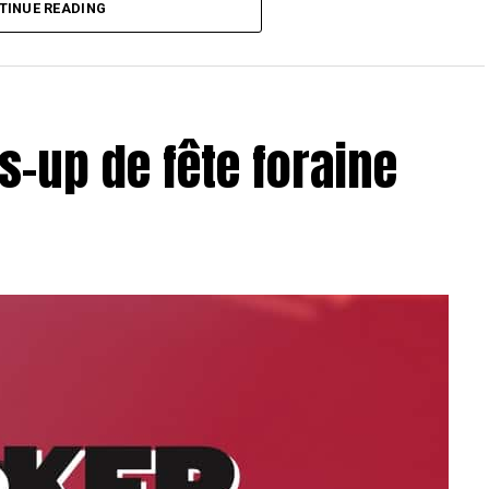
T Toulouse 2018, en costaud !
TINUE READING
s-up de fête foraine