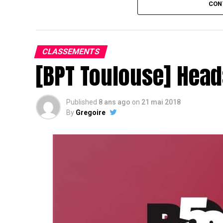
Assis devant une tonne, Sofian remporte le trophée du BP
CON
CLASSEMENTS
[BPT Toulouse] Head
Published
8 ans ago
on
21 mai 2018
By
Gregoire