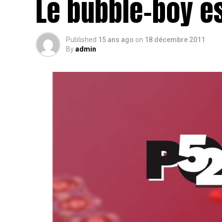
Le bubble-boy e
Published
15 ans ago
on
18 décembre 2011
By
admin