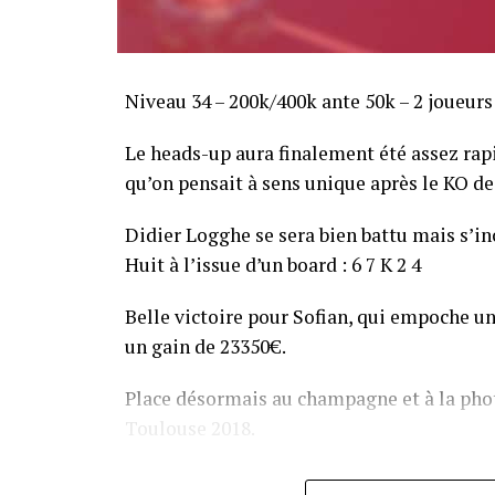
Niveau 34 – 200k/400k ante 50k – 2 joueurs
Le heads-up aura finalement été assez ra
qu’on pensait à sens unique après le KO de 
Didier Logghe se sera bien battu mais s’inc
Huit à l’issue d’un board : 6 7 K 2 4
Belle victoire pour Sofian, qui empoche un
un gain de 23350€.
Place désormais au champagne et à la phot
Toulouse 2018.