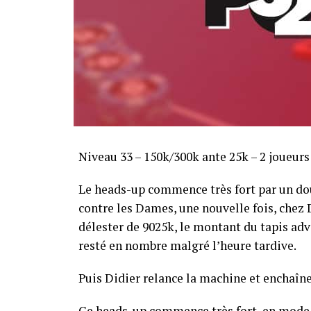
Sofian Benaissa, vainqueur bien entouré !
Niveau 33 – 150k/300k ante 25k – 2 joueur
Le heads-up commence très fort par un dou
contre les Dames, une nouvelle fois, chez Di
délester de 9025k, le montant du tapis adve
resté en nombre malgré l’heure tardive.
Puis Didier relance la machine et enchaîne
Ce heads-up commence très fort, en mode