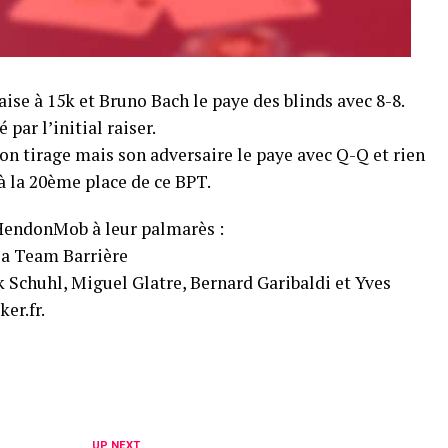
ise à 15k et Bruno Bach le paye des blinds avec 8-8.
 par l’initial raiser.
son tirage mais son adversaire le paye avec Q-Q et rien
à la 20ème place de ce BPT.
 HendonMob à leur palmarès :
la Team Barrière
k Schuhl, Miguel Glatre, Bernard Garibaldi et Yves
er.fr.
UP NEXT