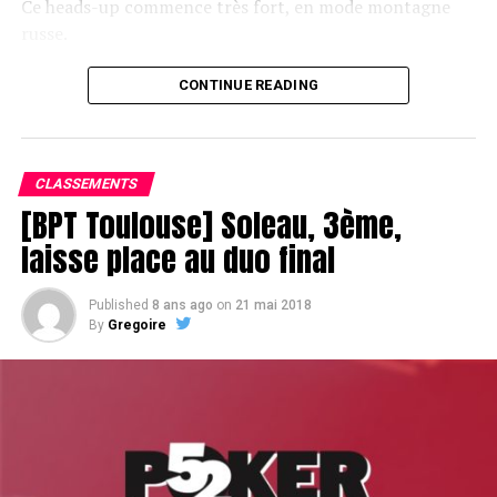
Ce heads-up commence très fort, en mode montagne
russe.
CONTINUE READING
Le champagne va réchauffer si les deux finalistes ne se décident pas !
CLASSEMENTS
[BPT Toulouse] Soleau, 3ème,
laisse place au duo final
Published
8 ans ago
on
21 mai 2018
By
Gregoire