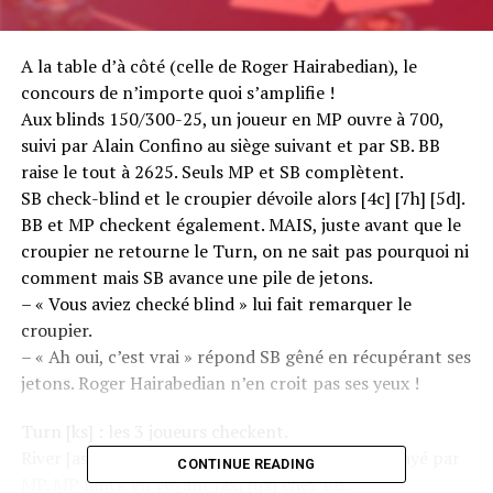
A la table d’à côté (celle de Roger Hairabedian), le
concours de n’importe quoi s’amplifie !
Aux blinds 150/300-25, un joueur en MP ouvre à 700,
suivi par Alain Confino au siège suivant et par SB. BB
raise le tout à 2625. Seuls MP et SB complètent.
SB check-blind et le croupier dévoile alors [4c] [7h] [5d].
BB et MP checkent également. MAIS, juste avant que le
croupier ne retourne le Turn, on ne sait pas pourquoi ni
comment mais SB avance une pile de jetons.
– « Vous aviez checké blind » lui fait remarquer le
croupier.
– « Ah oui, c’est vrai » répond SB gêné en récupérant ses
jetons. Roger Hairabedian n’en croit pas ses yeux !
Turn [ks] : les 3 joueurs checkent.
River [as] : SB check, BB mise 3100 et est juste payé par
CONTINUE READING
MP. MP muck en voyant [ax] [qx] chez BB.