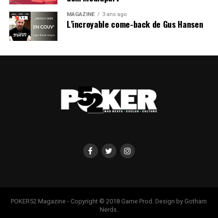
MAGAZINE
3 ans ago
L’incroyable come-back de Gus Hansen
POKER52 Magazine - Copyright © 2018 Game Prod. Design by Gotham
Nerds.