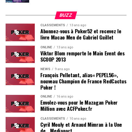
BUZZ
CLASSEMENTS
13 ans ago
Abonnez-vous à Poker52 et recevez le
livre Macao Men de Gabriel Guillet
ONLINE
13 ans ago
Viktor Blom remporte le Main Event des
SCOOP 2013
Soleau à gauche, sorti par Logghe au centre
NEWS
9 ans ago
François Pelletant, alias« PEPEL56»,
nouveau Champion de France RedCactus
Poker !
ONLINE
16 ans ago
Envolez-vous pour le Mazagan Poker
Million avec ACFPoker.fr
CLASSEMENTS
10 ans ago
Cyril Mouly et Arnaud Mimran à la Une
de… Mediapart