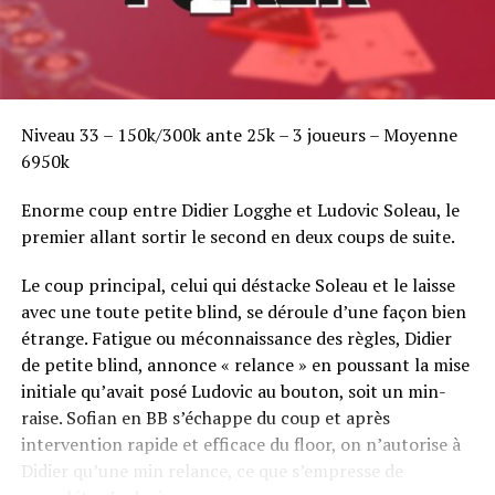
Niveau 33 – 150k/300k ante 25k – 3 joueurs – Moyenne
6950k
Enorme coup entre Didier Logghe et Ludovic Soleau, le
premier allant sortir le second en deux coups de suite.
Le coup principal, celui qui déstacke Soleau et le laisse
avec une toute petite blind, se déroule d’une façon bien
étrange. Fatigue ou méconnaissance des règles, Didier
de petite blind, annonce « relance » en poussant la mise
initiale qu’avait posé Ludovic au bouton, soit un min-
raise. Sofian en BB s’échappe du coup et après
intervention rapide et efficace du floor, on n’autorise à
Didier qu’une min relance, ce que s’empresse de