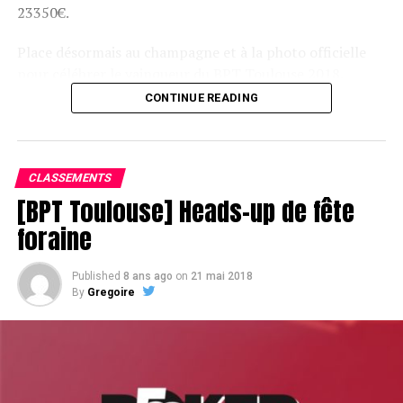
23350€.
Place désormais au champagne et à la photo officielle
pour célébrer le vainqueur du BPT Toulouse 2018.
CONTINUE READING
Assis devant une tonne, Sofian remporte le trophée du BPT Toulouse
2018, en costaud !
CLASSEMENTS
[BPT Toulouse] Heads-up de fête
foraine
Published
8 ans ago
on
21 mai 2018
By
Gregoire