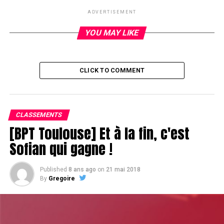
ADVERTISEMENT
Sur les 58 joueurs de ce High Roller à 10.000€, il y a 14
qualifiés…
YOU MAY LIKE
RELATED TOPICS:
CLICK TO COMMENT
UP NEXT
Chipcount à la pause
DON'T MISS
CLASSEMENTS
Il vaut mieux en rire
[BPT Toulouse] Et à la fin, c'est
Sofian qui gagne !
Published
8 ans ago
on
21 mai 2018
By
Gregoire