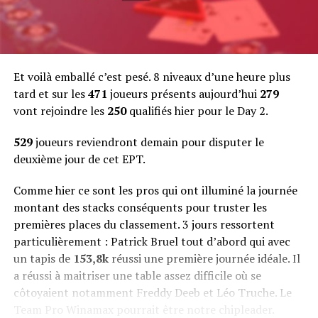
Et voilà emballé c’est pesé. 8 niveaux d’une heure plus
tard et sur les
471
joueurs présents aujourd’hui
279
vont rejoindre les
250
qualifiés hier pour le Day 2.
529
joueurs reviendront demain pour disputer le
deuxième jour de cet EPT.
Comme hier ce sont les pros qui ont illuminé la journée
montant des stacks conséquents pour truster les
premières places du classement. 3 jours ressortent
particulièrement : Patrick Bruel tout d’abord qui avec
un tapis de
153,8k
réussi une première journée idéale. Il
a réussi à maitriser une table assez difficile où se
côtoyaient notamment Freddy Deeb et Léo Truche. Le
Team Pro Winamax pourrait être notre chipleader.