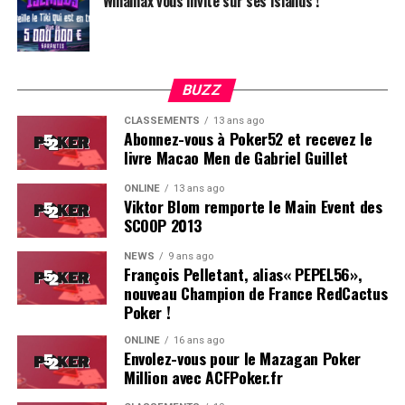
Winamax vous invite sur ses Islands !
BUZZ
CLASSEMENTS
13 ans ago
Abonnez-vous à Poker52 et recevez le
livre Macao Men de Gabriel Guillet
ONLINE
13 ans ago
Viktor Blom remporte le Main Event des
SCOOP 2013
Soleau à gauche, sorti par Logghe au centre
NEWS
9 ans ago
François Pelletant, alias« PEPEL56»,
nouveau Champion de France RedCactus
Poker !
ONLINE
16 ans ago
Envolez-vous pour le Mazagan Poker
Million avec ACFPoker.fr