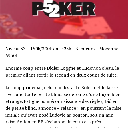
Bonne soirée et à demain pour une journée qui
s’annonce des plus alléchantes.
RELATED TOPICS:
UP NEXT
Chipcount à la fin des deux Day 1 à l'EPT Deauville by
Pokerstars.fr
Niveau 33 – 150k/300k ante 25k – 3 joueurs – Moyenne
6950k
DON'T MISS
ElkY revient dans la course
Enorme coup entre Didier Logghe et Ludovic Soleau, le
premier allant sortir le second en deux coups de suite.
Le coup principal, celui qui déstacke Soleau et le laisse
avec une toute petite blind, se déroule d’une façon bien
étrange. Fatigue ou méconnaissance des règles, Didier
de petite blind, annonce « relance » en poussant la mise
initiale qu’avait posé Ludovic au bouton, soit un min-
raise. Sofian en BB s’échappe du coup et après