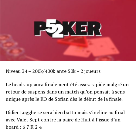
Enfin le phénomène Viktor Blom se retrouve lui à
144,7k
grâce à de nombreuses donations de Jean-Noël
Thorel qui a voulu jouer avec lui. Mais le français est loin
Niveau 34 – 200k/400k ante 50k – 2 joueurs
du niveau du prodige online et cela s’est bien fait
ressentir.
Le heads-up aura finalement été assez rapide malgré un
retour de suspens dans un match qu’on pensait à sens
unique après le KO de Sofian dès le début de la finale.
Didier Logghe se sera bien battu mais s’incline au final
avec Valet Sept contre la paire de Huit à l’issue d’un
board : 6 7 K 2 4