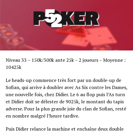
Patrick Bruel : 153,8k
Bruno Fitoussi : 112k
Isabelle Mercier : 27k
Nicolas Ragot : 56k
Yorane Kérignard : 40k
Sofian Benaissa, vainqueur bien entouré !
Niveau 33 – 150k/300k ante 25k – 2 joueurs – Moyenne :
Nicolas Chapuis : 78k
10425k
Mickaël Oestreicher : 148k
Le heads-up commence très fort par un double-up de
Jacques Zaicik : 18k
Sofian, qui arrive à doubler avec As Six contre les Dames,
Davidi Kitai : 40k
une nouvelle fois, chez Didier. Le 6 au flop puis l’As turn
et Didier doit se délester de 9025k, le montant du tapis
Fabien Perrot : 20k
adverse. Pour la plus grande joie du clan de Sofian, resté
Bertrand Grospellier : 62,5k
en nombre malgré l’heure tardive.
Vincent Dallet : 33k
Puis Didier relance la machine et enchaîne deux double