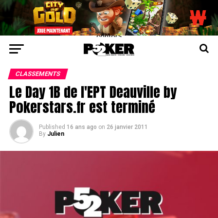
center>
CLASSEMENTS
Le Day 1B de l'EPT Deauville by
Pokerstars.fr est terminé
Published
16 ans ago
on
26 janvier 2011
By
Julien