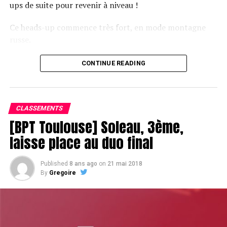
Léo Truche : 9k
ups de suite pour revenir à niveau !
Sébastien Bidinger : 87k
Ce heads-up commence très fort, en mode montagne
Michael Fratti : 76k
russe.
Cyril Hanouna : 120k
CONTINUE READING
Basile Yaiche : 124k
Le champagne va réchauffer si les deux finalistes ne se décident pas !
Joel Benzinou : 50k
Florent Desgouttes : 95k
CLASSEMENTS
[BPT Toulouse] Soleau, 3ème,
Viktor Blom : 144,7k
laisse place au duo final
Estelle Denis : 55k
Fabrice Soulier : 105k
Published
8 ans ago
on
21 mai 2018
Raphaël Kroll : 108k
By
Gregoire
Nicolas Dervaux : 40k
Franck Op de Woerd : 47,8k