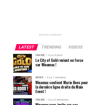
ADVERTISEMENT
LATEST
TRENDING
VIDEOS
ONLINE
il y a 3 jours
Le City of Gold revient en force
sur Winamax !
NEWS
il y a 1 semaine
Winamax soutient Mario Boos pour
la dernière ligne droite du Main
Event !
ONLINE
il y a 2 semaines
Winamax vous invite sur ses