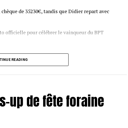
 chèque de 35230€, tandis que Didier repart avec
o officielle pour célébrer le vainqueur du BPT
T Toulouse 2018, en costaud !
TINUE READING
s-up de fête foraine