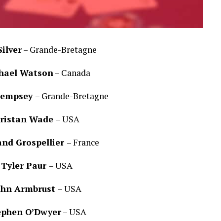
ilver
– Grande-Bretagne
hael Watson
– Canada
Dempsey
– Grande-Bretagne
ristan Wade
– USA
and Grospellier
– France
Tyler Paur
– USA
ohn Armbrust
– USA
ephen O’Dwyer
– USA