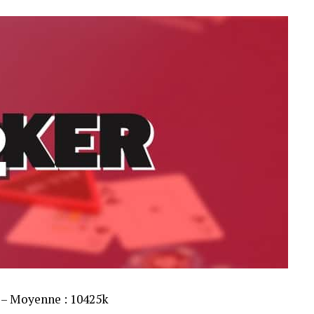
s – Moyenne : 10425k