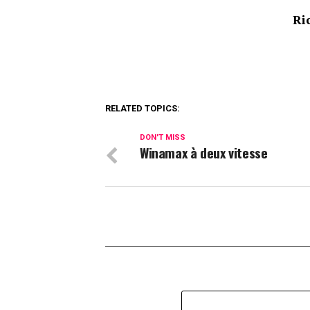
Ri
RELATED TOPICS:
DON'T MISS
Winamax à deux vitesse