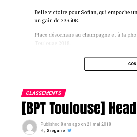
Belle victoire pour Sofian, qui empoche un
un gain de 23350€.
Place désormais au champagne et à la phot
Toulouse 2018.
Assis devant une tonne, Sofian remporte le trophée du BP
CON
CLASSEMENTS
[BPT Toulouse] Head
Published
8 ans ago
on
21 mai 2018
By
Gregoire