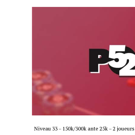
Sofian Benaissa, vainqueur bien entouré !
Niveau 33 – 150k/300k ante 25k – 2 joueur