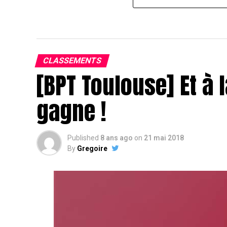
CLASSEMENTS
[BPT Toulouse] Et à l
gagne !
Published
8 ans ago
on
21 mai 2018
By
Gregoire