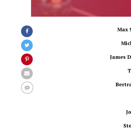
Max S
Mic
James 
T
Bertr
J
St