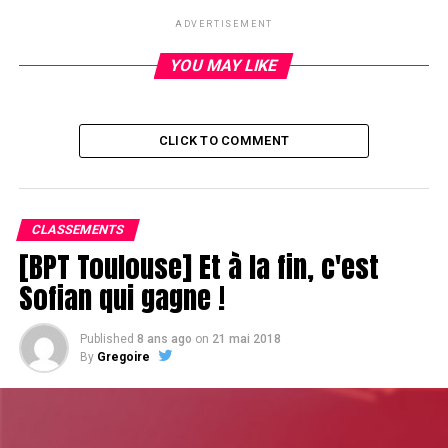
ADVERTISEMENT
RELATED TOPICS:
YOU MAY LIKE
UP NEXT
Interview de Bruno Fitoussi après son Day 2
DON'T MISS
Interview vidéo d'Isabelle Mercier après son Day 2
CLICK TO COMMENT
CLASSEMENTS
[BPT Toulouse] Et à la fin, c'est
Sofian qui gagne !
Published
8 ans ago
on
21 mai 2018
By
Gregoire