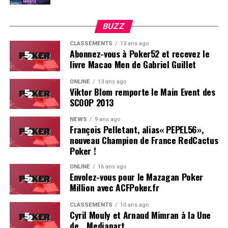
BUZZ
CLASSEMENTS
13 ans ago
Abonnez-vous à Poker52 et recevez le
livre Macao Men de Gabriel Guillet
ONLINE
13 ans ago
Viktor Blom remporte le Main Event des
SCOOP 2013
Soleau à gauche, sorti par Logghe au centre
NEWS
9 ans ago
François Pelletant, alias« PEPEL56»,
nouveau Champion de France RedCactus
Poker !
ONLINE
16 ans ago
Envolez-vous pour le Mazagan Poker
Million avec ACFPoker.fr
CLASSEMENTS
10 ans ago
Cyril Mouly et Arnaud Mimran à la Une
de… Mediapart