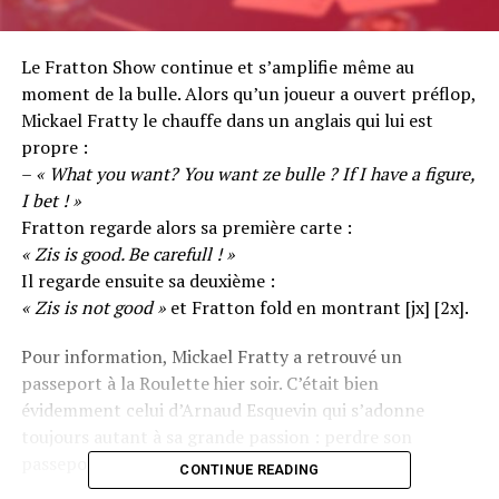
Le Fratton Show continue et s’amplifie même au
moment de la bulle. Alors qu’un joueur a ouvert préflop,
Mickael Fratty le chauffe dans un anglais qui lui est
propre :
–
« What you want? You want ze bulle ? If I have a figure,
I bet ! »
Fratton regarde alors sa première carte :
« Zis is good. Be carefull ! »
Il regarde ensuite sa deuxième :
« Zis is not good »
et Fratton fold en montrant [jx] [2x].
Pour information, Mickael Fratty a retrouvé un
passeport à la Roulette hier soir. C’était bien
évidemment celui d’Arnaud Esquevin qui s’adonne
toujours autant à sa grande passion : perdre son
passeport !
CONTINUE READING