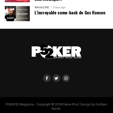
MAGAZINE
3 ans ago
L’incroyable come-back de Gus Hansen
POKER52 Magazine - Copyright © 2018 Game Prod. Design by Gotham
Nerds.