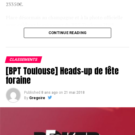
23350€.
Place désormais au champagne et à la photo officielle
pour célébrer le vainqueur du BPT Toulouse 2018.
CONTINUE READING
Assis devant une tonne, Sofian remporte le trophée du BPT Toulouse
2018, en costaud !
CLASSEMENTS
[BPT Toulouse] Heads-up de fête
foraine
Published
8 ans ago
on
21 mai 2018
By
Gregoire