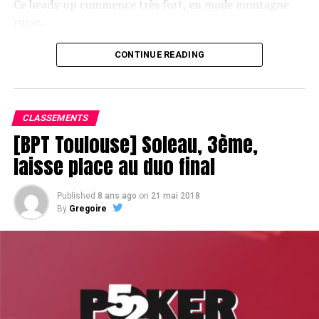
Ce heads-up commence très fort, en mode montagne
russe.
CONTINUE READING
Le champagne va réchauffer si les deux finalistes ne se décident pas !
CLASSEMENTS
[BPT Toulouse] Soleau, 3ème,
laisse place au duo final
Published
8 ans ago
on
21 mai 2018
By
Gregoire