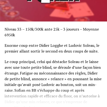
Niveau 33 – 150k/300k ante 25k – 3 joueurs – Moyenne
6950k
Enorme coup entre Didier Logghe et Ludovic Soleau, le
premier allant sortir le second en deux coups de suite.
Le coup principal, celui qui déstacke Soleau et le laisse
avec une toute petite blind, se déroule d’une façon bien
étrange. Fatigue ou méconnaissance des règles, Didier
de petite blind, annonce « relance » en poussant la mise
initiale qu’avait posé Ludovic au bouton, soit un min-
raise. Sofian en BB s’échappe du coup et après
intervention rapide et efficace du floor, on n’autorise à
Didier qu’une min relance, ce que s’empresse de