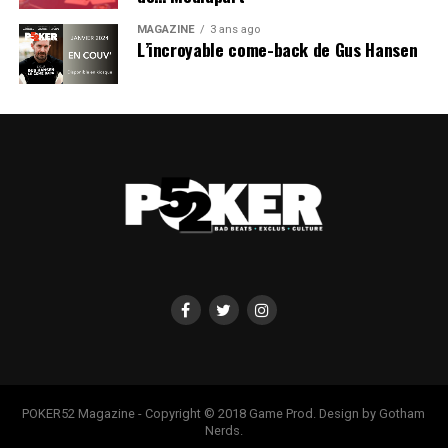
MAGAZINE
3 ans ago
L’incroyable come-back de Gus Hansen
POKER52 Magazine - Copyright © 2018 Game Prod. Design by Gotham
Nerds.