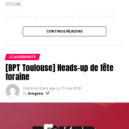
23350€.
Place désormais au champagne et à la photo officielle
pour célébrer le vainqueur du BPT Toulouse 2018.
CONTINUE READING
Assis devant une tonne, Sofian remporte le trophée du BPT Toulouse
2018, en costaud !
CLASSEMENTS
[BPT Toulouse] Heads-up de fête
foraine
Published
8 ans ago
on
21 mai 2018
By
Gregoire