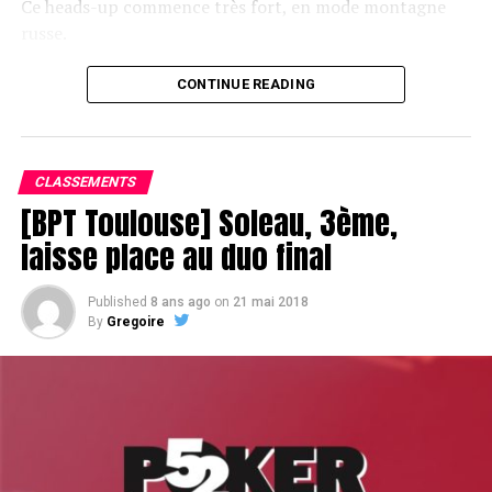
Ce heads-up commence très fort, en mode montagne
russe.
CONTINUE READING
Le champagne va réchauffer si les deux finalistes ne se décident pas !
CLASSEMENTS
[BPT Toulouse] Soleau, 3ème,
laisse place au duo final
Published
8 ans ago
on
21 mai 2018
By
Gregoire