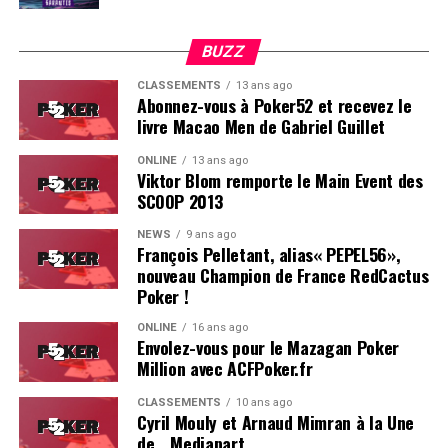
BUZZ
CLASSEMENTS
13 ans ago
Abonnez-vous à Poker52 et recevez le
livre Macao Men de Gabriel Guillet
ONLINE
13 ans ago
Viktor Blom remporte le Main Event des
SCOOP 2013
Soleau à gauche, sorti par Logghe au centre
NEWS
9 ans ago
François Pelletant, alias« PEPEL56»,
nouveau Champion de France RedCactus
Poker !
ONLINE
16 ans ago
Envolez-vous pour le Mazagan Poker
Million avec ACFPoker.fr
CLASSEMENTS
10 ans ago
Cyril Mouly et Arnaud Mimran à la Une
de… Mediapart