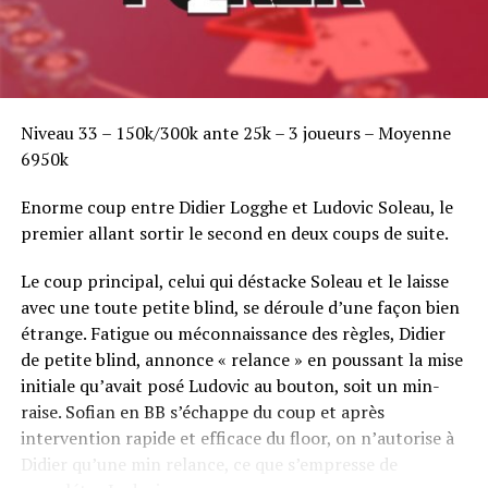
Niveau 33 – 150k/300k ante 25k – 3 joueurs – Moyenne
6950k
Enorme coup entre Didier Logghe et Ludovic Soleau, le
premier allant sortir le second en deux coups de suite.
Le coup principal, celui qui déstacke Soleau et le laisse
avec une toute petite blind, se déroule d’une façon bien
étrange. Fatigue ou méconnaissance des règles, Didier
de petite blind, annonce « relance » en poussant la mise
initiale qu’avait posé Ludovic au bouton, soit un min-
raise. Sofian en BB s’échappe du coup et après
intervention rapide et efficace du floor, on n’autorise à
Didier qu’une min relance, ce que s’empresse de